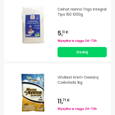
Celnat Harina Trigo Integral
Tipo 150 1000g
5,
11 €
Wysyłka w ciągu
24-72h
Dodaj
VitoBest Krem Owsiany
Czekolada 1kg
11,
71 €
Wysyłka w ciągu
24-72h