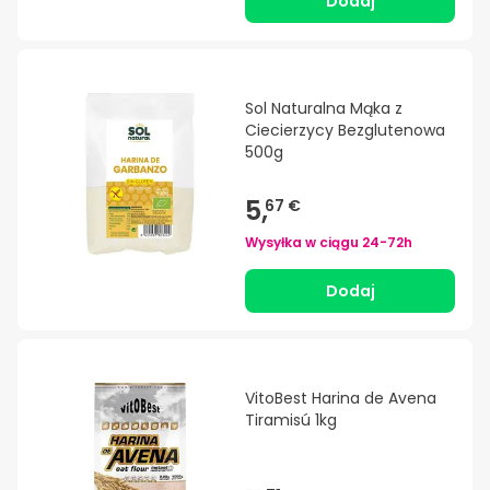
Dodaj
Sol Naturalna Mąka z
Ciecierzycy Bezglutenowa
500g
5,
67 €
Wysyłka w ciągu
24-72h
Dodaj
VitoBest Harina de Avena
Tiramisú 1kg