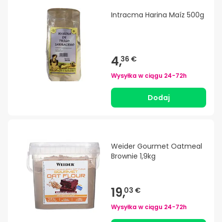
Intracma Harina Maíz 500g
4,
36 €
Wysyłka w ciągu
24-72h
Dodaj
Weider Gourmet Oatmeal
Brownie 1,9kg
19,
03 €
Wysyłka w ciągu
24-72h