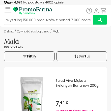
4,5
/5
Na podstawie
40122
opinie
Zielarz
/
Żywność ekologiczna
/
Mąki
Mąki
166 produkty
Filtry
Sortuj
Salud Viva Mąka z
Zielonych Bananów 200g
7,
44 €
Wysyłka w ciągu
24-72h