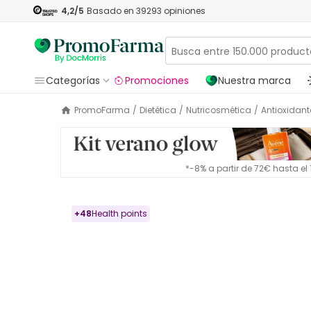
4,2
/5
Basado en
39293
opiniones
Categorías
Promociones
Nuestra marca
PromoFarma
/
Dietética
/
Nutricosmética
/
Antioxidant
*-8% a partir de 72€ hasta e
+
48
Health points