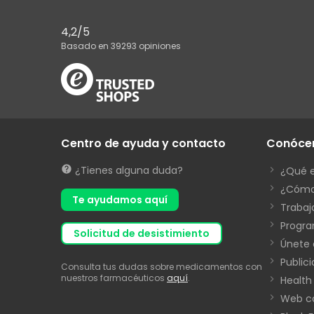
4,2
/5
Basado en
39293
opiniones
Centro de ayuda y contacto
Conóce
¿Tienes alguna duda?
¿Qué 
¿Cómo
Te ayudamos aquí
Trabaj
Progra
solicitud de desistimiento
Únete 
Public
Consulta tus dudas sobre medicamentos con
nuestros farmacéuticos
aquí
.
Health
Web co