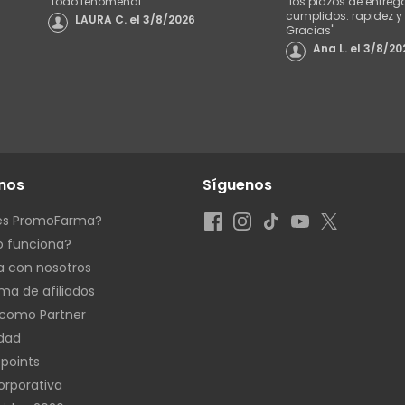
"
todo fenomenal
"
"
los plazos de entreg
cumplidos. rapidez y 
LAURA C.
el
3/8/2026
Gracias
"
Ana L.
el
3/8/20
nos
Síguenos
es PromoFarma?
 funciona?
a con nosotros
ma de afiliados
como Partner
idad
 points
rporativa