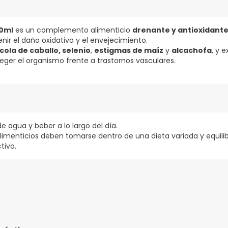
50ml
es un complemento alimenticio
drenante y antioxidant
nir el daño oxidativo y el envejecimiento.
cola de caballo, selenio
,
estigmas de maíz
y
alcachofa
, y 
ger el organismo frente a trastornos vasculares.
s de agua y beber a lo largo del día.
imenticios deben tomarse dentro de una dieta variada y equili
tivo.
uctosa) 3g, extracto de hojas de alcachofa, concentrado colora
de arandano, extractos de hojas de olivo, extracto de estigmas 
sodico.