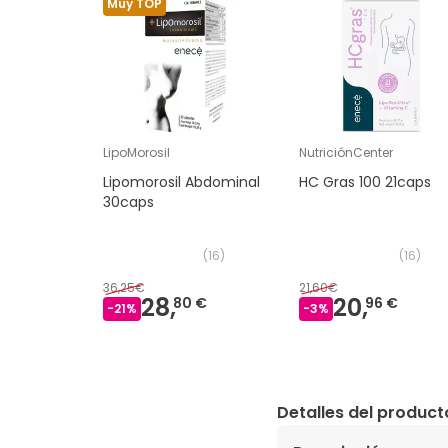
Muy TOP
LipoMorosil
NutriciónCenter
Lipomorosil Abdominal
HC Gras 100 21caps
30caps
(
16
)
(
16
)
36,25€
21,60€
28,
20,
80 €
96 €
-
21
%
-
3
%
Detalles del product