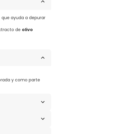
e
que ayuda a depurar
extracto de
olivo
brada y como parte
nte, extracto de cola
de maiz, conservantes,