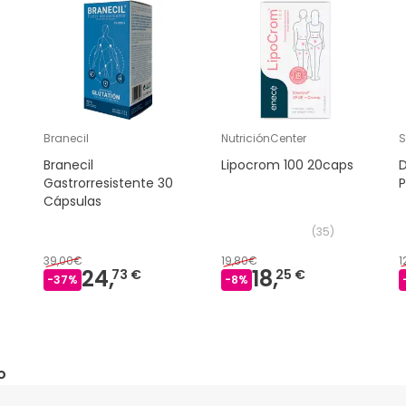
Branecil
NutriciónCenter
S
Branecil
Lipocrom 100 20caps
Gastrorresistente 30
Cápsulas
(
35
)
39,00€
19,80€
1
24,
18,
73 €
25 €
-
37
%
-
8
%
o