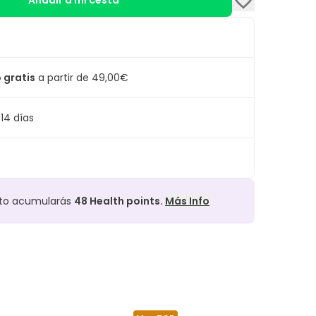
Añadir a mi cesta
 gratis
a partir de 49,00€
14 días
cto acumularás
48
Health points.
Más Info