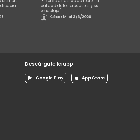
a siempre
"
El servicio ha sido correcto. La
eficacia.
calidad de los productos y su
embalaje.
"
26
Cèsar M.
el
3/8/2026
Descárgate la app
Google Play
App Store