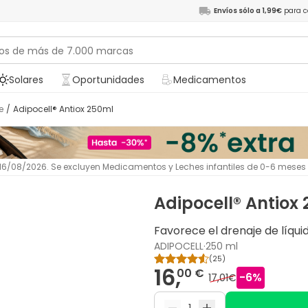
Envíos sólo a 1,99€
para c
Solares
Oportunidades
Medicamentos
e
/
Adipocell® Antiox 250ml
l 16/08/2026. Se excluyen Medicamentos y Leches infantiles de 0-6 meses
Adipocell® Antiox
Favorece el drenaje de líqui
ADIPOCELL
·
250 ml
(
25
)
16,
00 €
-
6
%
17,01€