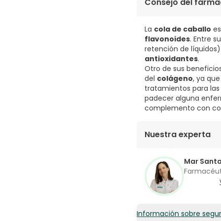
6,40€ / 100 ml
Consejo del farma
La
cola de caballo
es 
flavonoides
. Entre s
retención de líquidos
antioxidantes
.
Otro de sus beneficio
del
colágeno
, ya que
tratamientos para las
padecer alguna enfer
complemento con cola
Nuestra experta
Mar Sant
Farmacéu
Información sobre segu