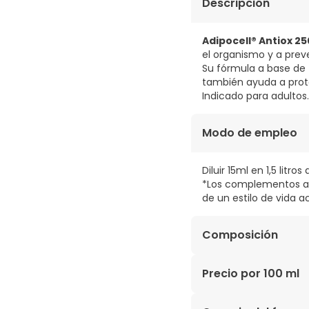
Descripción
Adipocell® Antiox 2
el organismo y a preve
Su fórmula a base de
también ayuda a prote
Indicado para adultos.
Modo de empleo
Diluir 15ml en 1,5 litro
*Los complementos al
de un estilo de vida ac
Composición
Agua, edulcorante (fr
Precio por 100 ml
de caballo, extracto 
acidulante y selenito 