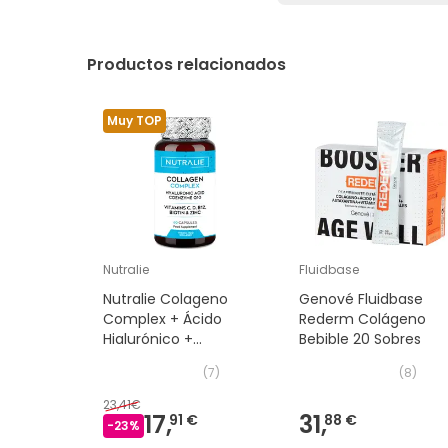
Productos relacionados
Muy TOP
Nutralie
Fluidbase
Nutralie Colageno
Genové Fluidbase
Complex + Ácido
Rederm Colágeno
Hialurónico +
Bebible 20 Sobres
Coencima Q10 60caps
(
7
)
(
8
)
23,41€
17,
31,
91 €
88 €
-
23
%