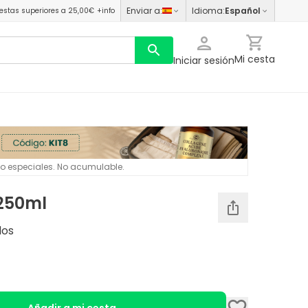
Enviar a
:
Idioma
:
Español
estas superiores a 25,00€
+info
Mi cesta
Iniciar sesión
 o especiales. No acumulable.
 250ml
dos