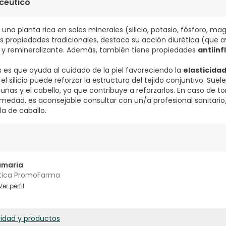
céutico
una planta rica en sales minerales (silicio, potasio, fósforo, magne
us propiedades tradicionales, destaca su acción diurética (que a
) y remineralizante. Además, también tiene propiedades
antiin
s es que ayuda al cuidado de la piel favoreciendo la
elasticida
 el silicio puede reforzar la estructura del tejido conjuntivo. Suel
 uñas y el cabello, ya que contribuye a reforzarlos. En caso de
medad, es aconsejable consultar con un/a profesional sanitari
 de caballo.
amaria
tica PromoFarma
Ver perfil
ridad y productos