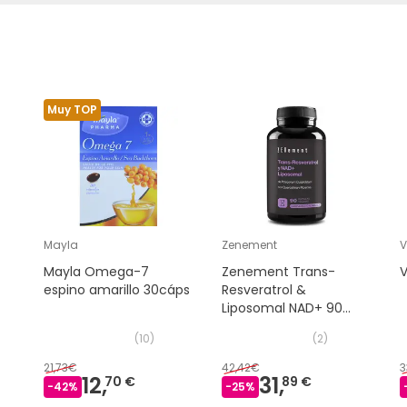
Muy TOP
Mayla
Zenement
V
Mayla Omega-7
Zenement Trans-
V
espino amarillo 30cáps
Resveratrol &
Liposomal NAD+ 90
caps
(
10
)
(
2
)
21,73€
42,42€
3
12,
31,
70 €
89 €
-
42
%
-
25
%