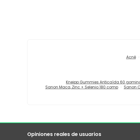
Acné
Kneipp Gummies Anticaída 60 gomin
Sanon Maca, Zinc + Selenio 180 comp
Sanon C
Opiniones reales de usuarios