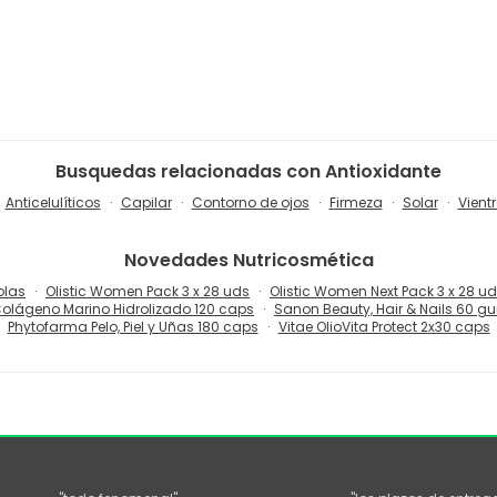
Busquedas relacionadas con Antioxidante
Anticelulíticos
Capilar
Contorno de ojos
Firmeza
Solar
Vient
Novedades
Nutricosmética
olas
Olistic Women Pack 3 x 28 uds
Olistic Women Next Pack 3 x 28 u
olágeno Marino Hidrolizado 120 caps
Sanon Beauty, Hair & Nails 60 
Phytofarma Pelo, Piel y Uñas 180 caps
Vitae OlioVita Protect 2x30 caps