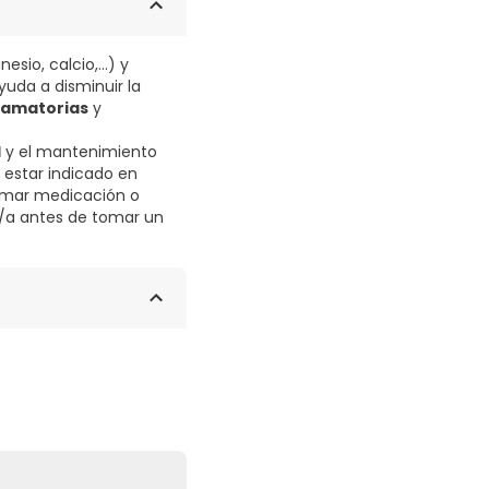
sio, calcio,...) y
yuda a disminuir la
flamatorias
y
d
y el mantenimiento
e estar indicado en
 tomar medicación o
o/a antes de tomar un