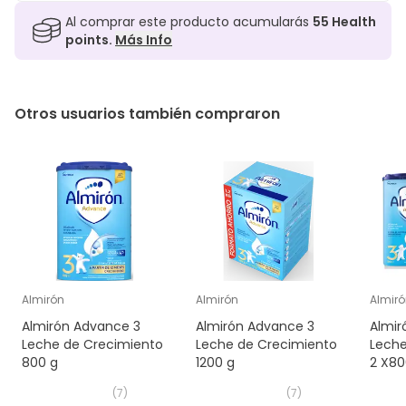
Al comprar este producto acumularás
55
Health
points.
Más Info
Otros usuarios también compraron
Almirón
Almirón
Almir
Almirón Advance 3
Almirón Advance 3
Almir
Leche de Crecimiento
Leche de Crecimiento
Leche
800 g
1200 g
2 X80
(
7
)
(
7
)