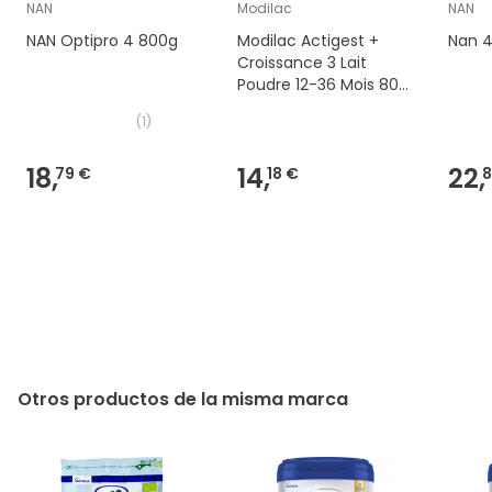
NAN
Modilac
NAN
NAN Optipro 4 800g
Modilac Actigest +
Nan 4
Croissance 3 Lait
Poudre 12-36 Mois 800
g
(
1
)
18,
14,
22,
79 €
18 €
8
Otros productos de la misma marca