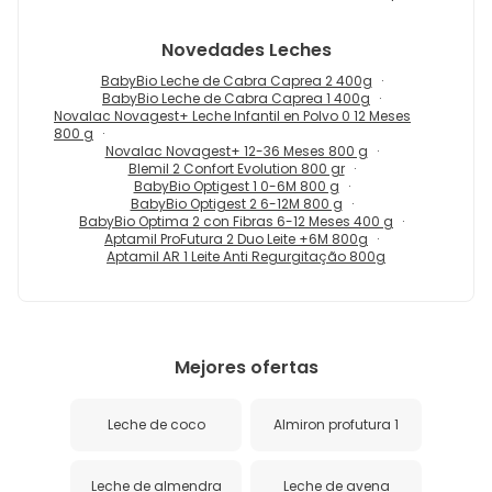
Novedades
Leches
BabyBio Leche de Cabra Caprea 2 400g
BabyBio Leche de Cabra Caprea 1 400g
Novalac Novagest+ Leche Infantil en Polvo 0 12 Meses
800 g
Novalac Novagest+ 12-36 Meses 800 g
Blemil 2 Confort Evolution 800 gr
BabyBio Optigest 1 0-6M 800 g
BabyBio Optigest 2 6-12M 800 g
BabyBio Optima 2 con Fibras 6-12 Meses 400 g
Aptamil ProFutura 2 Duo Leite +6M 800g
Aptamil AR 1 Leite Anti Regurgitação 800g
Mejores ofertas
Leche de coco
Almiron profutura 1
Leche de almendra
Leche de avena