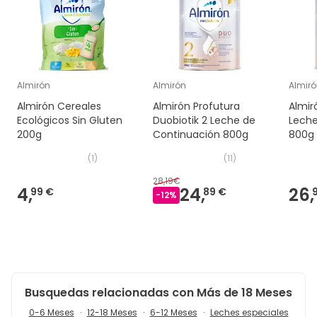
Almirón
Almirón
Almir
Almirón Cereales
Almirón Profutura
Almir
Ecológicos Sin Gluten
Duobiotik 2 Leche de
Leche
200g
Continuación 800g
800g
(
1
)
(
11
)
28,19€
4,
24,
26,
99 €
89 €
-
12
%
Busquedas relacionadas con Más de 18 Meses
0-6 Meses
12-18 Meses
6-12 Meses
Leches especiales