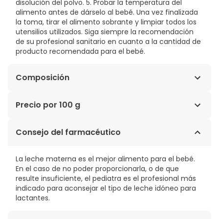
disolución del polvo. 5. Probar la temperatura del
alimento antes de dárselo al bebé. Una vez finalizada
la toma, tirar el alimento sobrante y limpiar todos los
utensilios utilizados. Siga siempre la recomendación
de su profesional sanitario en cuanto a la cantidad de
producto recomendada para el bebé.
Composición
Leche desnatada, lactosa (procedente de la leche),
Precio por 100 g
maltodextrina, galacto-oligosacáridos (procedentes
de la leche), suero procedente de la leche (suero
2,12€ / 100 g
Consejo del farmacéutico
desmineralizado, suero concentrado), aceite de
canola, aceite de girasol, aceite de girasol alto oleico,
aceite de coco, fosfato tricálcico, fructo-
La leche materna es el mejor alimento para el bebé.
oligosacáridos,aceite de pescado, citrato de potasio,
En el caso de no poder proporcionarla, o de que
carbonato de calcio, hidrogenofosfato de magnesio,
resulte insuficiente, el pediatra es el profesional más
citrato de sodio, cloruro de potasio, ácido L-ascórbico,
indicado para aconsejar el tipo de leche idóneo para
lecitina de soja, aroma de vainillina, aroma de leche,
lactantes.
cloruro de colina, sulfato ferroso, inositol, cloruro de
magnesio, sulfato de zinc, Lascorbato de sodio, D-