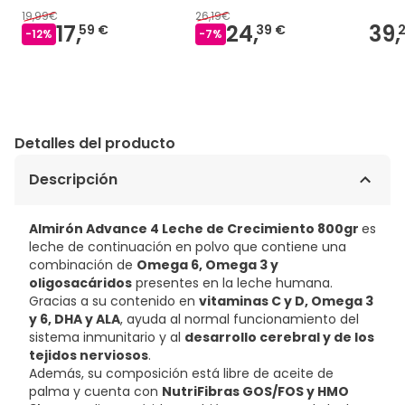
19,99€
26,19€
17,
24,
39,
59 €
39 €
-
12
%
-
7
%
Detalles del producto
Descripción
Almirón Advance 4 Leche de Crecimiento 800gr
es
leche de continuación en polvo que contiene una
combinación de
Omega 6, Omega 3 y
oligosacáridos
presentes en la leche humana.
Gracias a su contenido en
vitaminas C y D, Omega 3
y 6, DHA y ALA
, ayuda al normal funcionamiento del
sistema inmunitario y al
desarrollo cerebral y de los
tejidos nerviosos
.
Además, su composición está libre de aceite de
palma y cuenta con
NutriFibras GOS/FOS y HMO