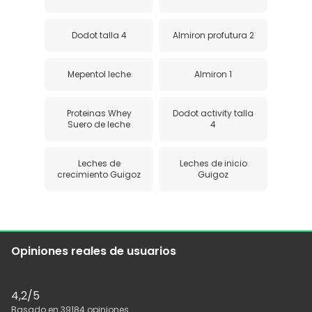
Dodot talla 4
Almiron profutura 2
Mepentol leche
Almiron 1
Proteinas Whey
Dodot activity talla
Suero de leche
4
Leches de
Leches de inicio
crecimiento Guigoz
Guigoz
Opiniones reales de usuarios
4,2
/5
Basado en
39184
opiniones