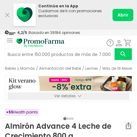
Continúa en la App
Cuidamos de ti con promociones
Abrir
exclusivas
4,2
/5
Basado en
39184
opiniones
Bebés y Mamás
/
Alimentación del Bebé
/
Leches
/
Más de 18 Meses
/
Ver detalles
*-8% a partir de 72€ hasta el 16/08/2026. Se excluyen
Medicamentos y Leches infantiles de 0-6 meses o especiales. No
acumulable.
+
55
Health points
Almirón Advance 4 Leche de
Crecimiento 800 g