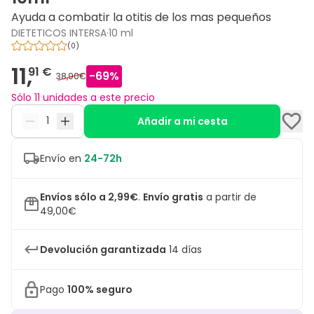
Ayuda a combatir la otitis de los mas pequeños
DIETETICOS INTERSA
·
10 ml
(
0
)
11,
91 €
-
69
%
38,90€
Sólo 11 unidades a este precio
Añadir a mi cesta
Envío en
24-72h
Envíos sólo a 2,99€
.
Envío gratis
a partir de
49,00€
Devolución garantizada
14 días
Pago
100% seguro