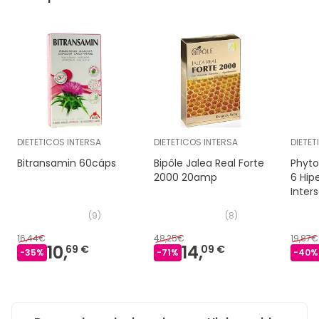
DIETETICOS INTERSA
DIETETICOS INTERSA
DIETET
Bitransamin 60cáps
Bipôle Jalea Real Forte
Phyto
2000 20amp
6 Hip
Inter
(
9
)
(
8
)
16,44€
48,25€
19,87€
10,
14,
69 €
09 €
-
35
%
-
71
%
-
40
%