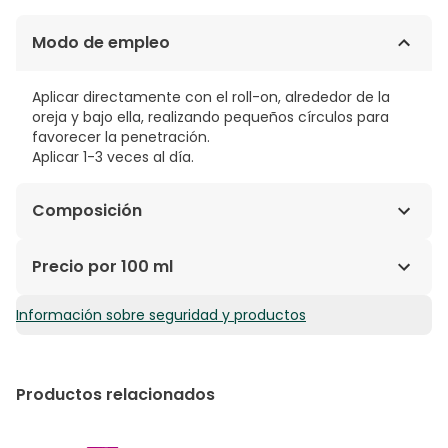
Modo de empleo
Aplicar directamente con el roll-on, alrededor de la
oreja y bajo ella, realizando pequeños círculos para
favorecer la penetración.
Aplicar 1-3 veces al día.
Composición
PROPÓLEO, MACERADO DE HIPÉRICO (HYPERICUM
Precio por 100 ml
PERFORATUM), ACEITES ESENCIALES A.E.B.B.D. DE: NIAOULÍ
(MELALEUCA QUINQUENERVIA) Y EUCALYPTUS
Información sobre seguridad y productos
119,10€ / 100 ml
RADIATA.TOCOPHEROL / LIMONENE* / LINALOL* /
GERANIOL*.
*SUSTANCIA CONTENIDA DE FORMA NATURAL EN EL
Productos relacionados
ACEITE ESENCIAL.