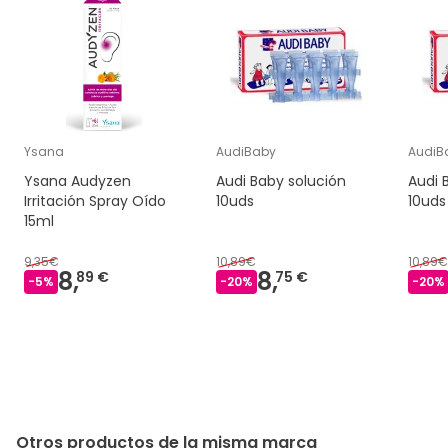
Ysana
AudiBaby
AudiB
Ysana Audyzen
Audi Baby solución
Audi 
Irritación Spray Oído
10uds
10uds
15ml
9,35€
10,89€
10,89€
8,
8,
89 €
75 €
-
5
%
-
20
%
-
20
%
Otros productos de la misma marca