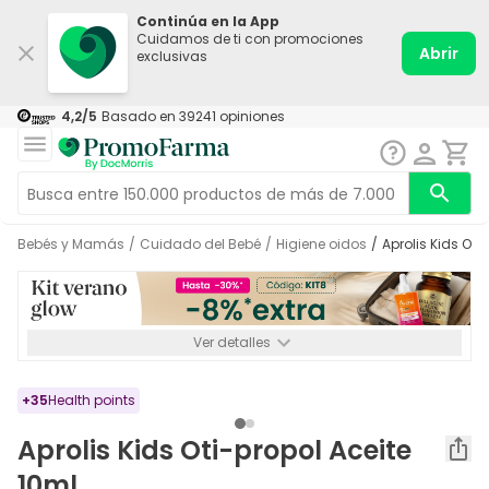
Continúa en la App
Cuidamos de ti con promociones
Abrir
exclusivas
4,2
/5
Basado en
39241
opiniones
Bebés y Mamás
/
Cuidado del Bebé
/
Higiene oidos
/
Aprolis Kids Ot
Ver detalles
*-8% a partir de 72€ hasta el 16/08/2026. Se excluyen
Medicamentos y Leches infantiles de 0-6 meses o especiales. No
acumulable.
+
35
Health points
Aprolis Kids Oti-propol Aceite
10ml