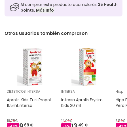
Al comprar este producto acumularás
35
Health
points.
Más Info
Otros usuarios también compraron
DIETETICOS INTERSA
INTERSA
Hipp
Aprolis Kids Tusi Propol
Intersa Aprolis Erysim
Hipp
105ml.intersa
Kids 20 ml
Pera 
18,75€
14,00€
3,50€
9,
13,
69 €
49 €
-
48
%
-
4
%
-
43
%