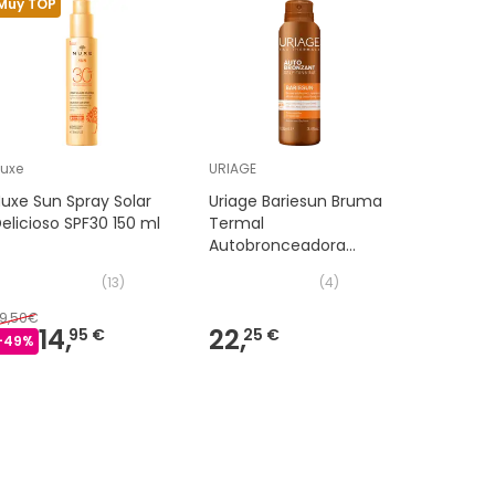
Muy TOP
uxe
URIAGE
Care+
uxe Sun Spray Solar
Uriage Bariesun Bruma
Care+ So
elicioso SPF30 150 ml
Termal
Oftálmic
Autobronceadora
0,2% Áci
100ml
10ml
(
13
)
(
4
)
9,50€
12,50€
14,
22,
6
95 €
25 €
-
49
%
-
48
%