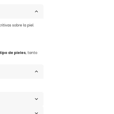
itivas sobre la piel.
tipo de pieles
, tanto
PCA (BETTERAVE),