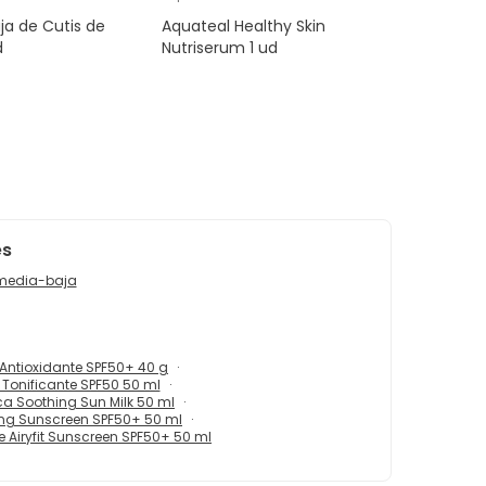
ja de Cutis de
Aquateal Healthy Skin
d
Nutriserum 1 ud
es
l media-baja
Antioxidante SPF50+ 40 g
 Tonificante SPF50 50 ml
a Soothing Sun Milk 50 ml
zing Sunscreen SPF50+ 50 ml
 Airyfit Sunscreen SPF50+ 50 ml