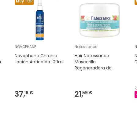
Muy TOP
NOVOPHANE
Natessance
N
Novophane Chronic
Hair Natessance
N
r
Loción Anticaída 100ml
Mascarilla
D
Regeneradora de
Queratina de Ricina
200 ml
2
37,
21,
19 €
59 €