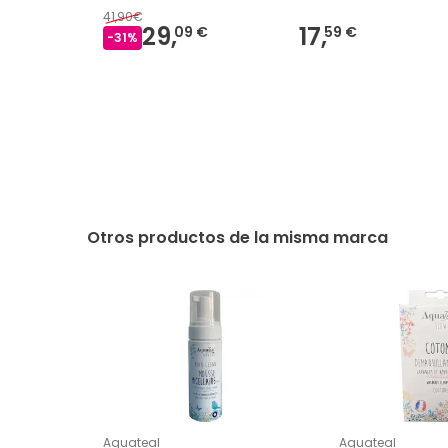
41,90€
29,
17,
09 €
59 €
-
31
%
Otros productos de la misma marca
Aquateal
Aquateal