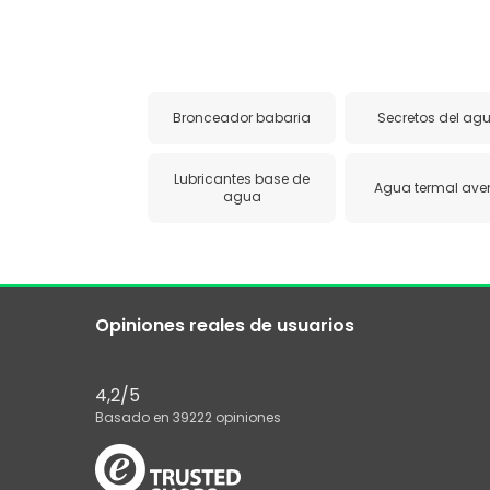
Bronceador babaria
Secretos del ag
Lubricantes base de
Agua termal ave
agua
Opiniones reales de usuarios
4,2
/5
Basado en
39222
opiniones