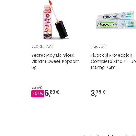
SECRET PLAY
Fluocaril
Secret Play Lip Gloss
Fluocaril Proteccion
Vibrant Sweet Popcorn
Completa Zinc + Fluo
6g
145mg 75ml
8,95€
5,
3,
89 €
79 €
-
34
%