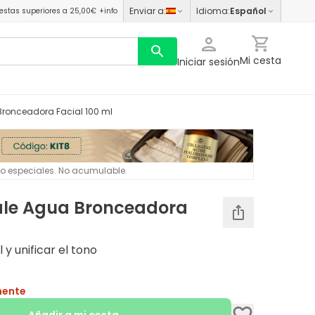
Enviar a
:
Idioma
:
Español
estas superiores a 25,00€
+info
Mi cesta
Iniciar sesión
 Bronceadora Facial 100 ml
 o especiales. No acumulable.
nale Agua Bronceadora
 y unificar el tono
mente