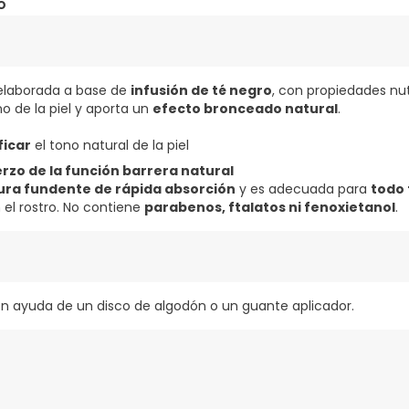
o
laborada a base de
infusión de té negro
, con propiedades nutr
no de la piel y aporta un
efecto bronceado natural
.
ficar
el tono natural de la piel
rzo de la función barrera natural
ura fundente de rápida absorción
y es adecuada para
todo 
el rostro. No contiene
parabenos, ftalatos ni fenoxietanol
.
 con ayuda de un disco de algodón o un guante aplicador.
 CAMELIA SINENSIS (THÉ NOIR), GLUCONOLACTONE (MAÏS), SODIUM 