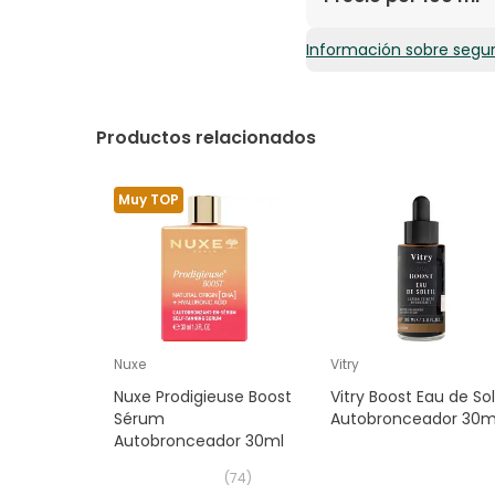
SODIUM BENZOATE, CA
(HUILE DE RICIN), SOD
Información sobre segu
20,73€ / 100 ml
GLYCOL, CI 15985, CI28
Productos relacionados
Muy TOP
Nuxe
Vitry
Nuxe Prodigieuse Boost
Vitry Boost Eau de Sol
Sérum
Autobronceador 30m
Autobronceador 30ml
(
74
)