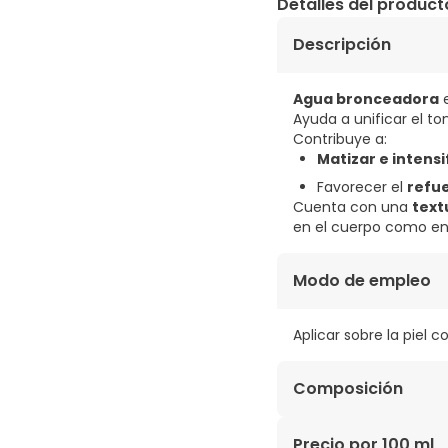
Detalles del product
Descripción
Agua bronceadora
e
Ayuda a unificar el to
Contribuye a:
Matizar e intensi
Favorecer el
refue
Cuenta con una
text
en el cuerpo como en 
Modo de empleo
Aplicar sobre la piel
Composición
AQUA (EAU PURIFIÉE),
Precio por 100 ml