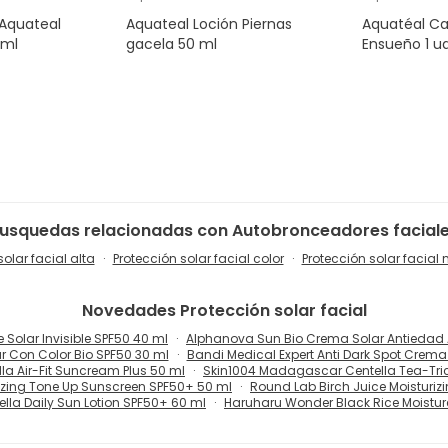
 Aquateal
Aquateal Loción Piernas
Aquatéal Ca
 ml
gacela 50 ml
Ensueño 1 u
usquedas relacionadas con Autobronceadores facial
solar facial alta
Protección solar facial color
Protección solar facia
Novedades
Protección solar facial
e Solar Invisible SPF50 40 ml
Alphanova Sun Bio Crema Solar Antiedad 
r Con Color Bio SPF50 30 ml
Bandi Medical Expert Anti Dark Spot Crema
a Air-Fit Suncream Plus 50 ml
Skin1004 Madagascar Centella Tea-Tric
rizing Tone Up Sunscreen SPF50+ 50 ml
Round Lab Birch Juice Moisturi
ella Daily Sun Lotion SPF50+ 60 ml
Haruharu Wonder Black Rice Moisture