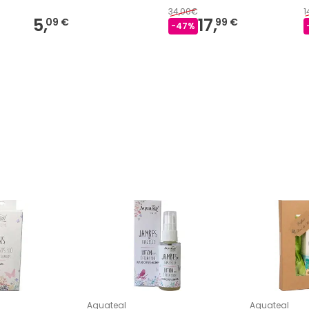
34,00€
1
5,
17,
09 €
99 €
-
47
%
Aquateal
Aquateal