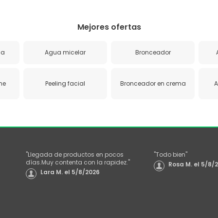
Mejores ofertas
ua
Agua micelar
Bronceador
ne
Peeling facial
Bronceador en crema
A
"
Llegada de productos en pocos
"
Todo bien
"
días.Muy contenta con la rapidez.
"
Rosa M.
el
5/8/
Lara M.
el
5/8/2026