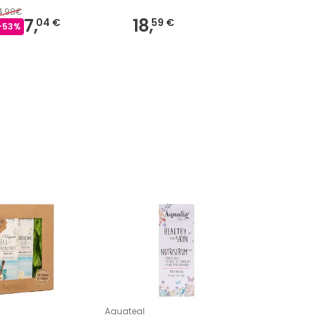
4,98€
7,
18,
6,
04 €
59 €
61 €
-
53
%
Aquateal