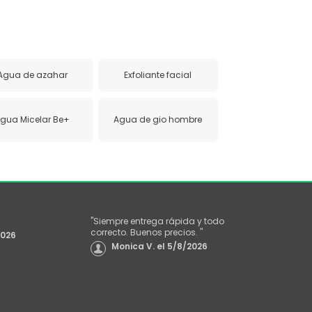
Agua de azahar
Exfoliante facial
gua Micelar Be+
Agua de gio hombre
"
Siempre entrega rápida y todo
correcto. Buenos precios.
"
2026
Monica V.
el
5/8/2026