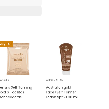
ATED CASTOR OÏL
LINALOOL, PROPYLENE
Muy TOP
ensilis
AUSTRALIAN
Catrice
ensilis Self Tanning
Australian gold
Catrice 
old 6 Toallitas
Face+Self Tanner
Broncead
Bronceadoras
Lotion Spf50 88 ml
Tan Lines