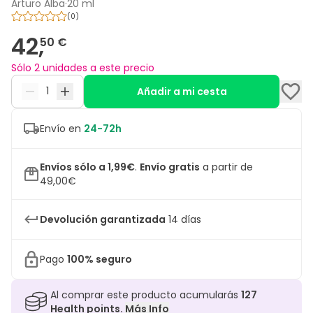
Arturo Alba
·
20 ml
(
0
)
42,
50 €
Sólo 2 unidades a este precio
Añadir a mi cesta
Envío en
24-72h
Envíos sólo a 1,99€
.
Envío gratis
a partir de
49,00€
Devolución garantizada
14 días
Pago
100% seguro
Al comprar este producto acumularás
127
Health points.
Más Info