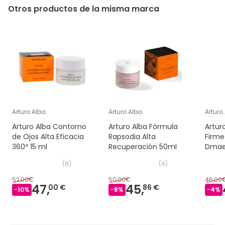
Otros productos de la misma marca
Arturo Alba
Arturo Alba
Arturo
Arturo Alba Contorno
Arturo Alba Fórmula
Artur
de Ojos Alta Eficacia
Rapsodia Alta
Firme
360º 15 ml
Recuperación 50ml
Dmae 
(
8
)
(
4
)
52,00€
50,00€
46,00
47,
45,
00 €
86 €
-
10
%
-
8
%
-
4
%