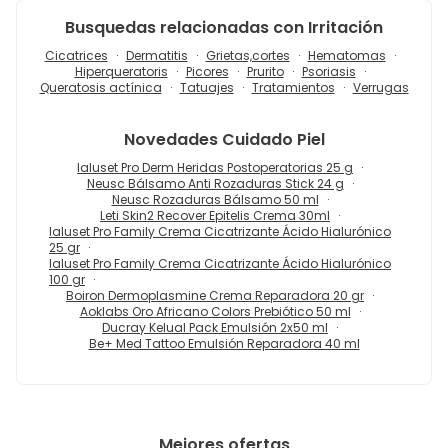
Busquedas relacionadas con Irritación
Cicatrices
Dermatitis
Grietas,cortes
Hematomas
Hiperqueratoris
Picores
Prurito
Psoriasis
Queratosis actínica
Tatuajes
Tratamientos
Verrugas
Novedades
Cuidado Piel
Ialuset Pro Derm Heridas Postoperatorias 25 g
Neusc Bálsamo Anti Rozaduras Stick 24 g
Neusc Rozaduras Bálsamo 50 ml
Leti Skin2 Recover Epitelis Crema 30ml
Ialuset Pro Family Crema Cicatrizante Ácido Hialurónico
25 gr
Ialuset Pro Family Crema Cicatrizante Ácido Hialurónico
100 gr
Boiron Dermoplasmine Crema Reparadora 20 gr
Aoklabs Oro Africano Colors Prebiótico 50 ml
Ducray Kelual Pack Emulsión 2x50 ml
Be+ Med Tattoo Emulsión Reparadora 40 ml
Mejores ofertas