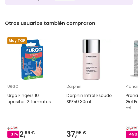
Otros usuarios también compraron
Muy TOP
URGO
Darphin
Prana
Urgo Fingers 10
Darphin Intral Escudo
Prana
apósitos 2 formatos
SPF50 30ml
Gel Fr
ml
4,35€
20,33
2,
37,
99 €
95 €
-
31
%
-
45
%