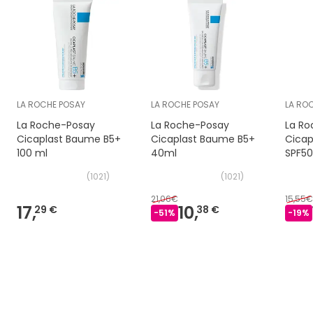
LA ROCHE POSAY
LA ROCHE POSAY
LA RO
La Roche-Posay
La Roche-Posay
La Ro
Cicaplast Baume B5+
Cicaplast Baume B5+
Cicap
100 ml
40ml
SPF50
(
1021
)
(
1021
)
21,06€
15,55€
17,
10,
29 €
38 €
-
51
%
-
19
%