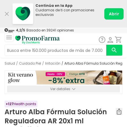
Continúa en la App
Cuidamos de ti con promociones
Abrir
exclusivas
4,2
/5
Basado en
39241
opiniones
Salud
/
Cuidado Piel
/
Irritación
/
Arturo Alba Fórmula Solución Regul
Ver detalles
*-8% a partir de 72€ hasta el 16/08/2026. Se excluyen
Medicamentos y Leches infantiles de 0-6 meses o especiales. No
acumulable.
+
127
Health points
Arturo Alba Fórmula Solución
Reguladora AR 20x1 ml