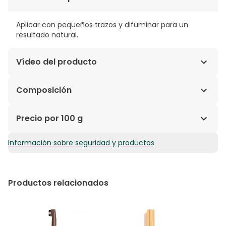
Aplicar con pequeños trazos y difuminar para un
resultado natural.
Vídeo del producto
Composición
ETHYLHEXYL ISOSTEARATE, NEOPENTYL GLYCOL
Precio por 100 g
DIETHYLHEXANOATE, COPERNICIA CERIFERA (CARNAUBA)
WAX (CERA CARNAUBA), EUPHORBIA CERIFERA
Información sobre seguridad y productos
1189,00€ / 100 g
(CANDELILLA) WAX (CANDELILLA CERA), CERESIN, KAOLIN,
NYLON-12, PARAFFIN, MAGNESIUM ALUMINUM SILICATE,
ASCORBYL PALMITATE, TOCOPHEROL, MAY CONTAIN
(+/-) IRON OXIDES (CI 77491), IRON OXIDES (CI 77492),
Productos relacionados
IRON OXIDES (CI 77499), MICA, TITANIUM DIOXIDE (CI
77891).