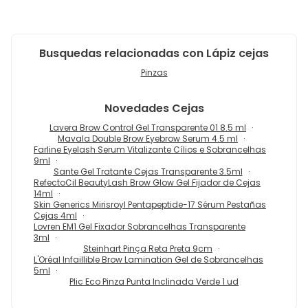
Busquedas relacionadas con Lápiz cejas
Pinzas
Novedades
Cejas
Lavera Brow Control Gel Transparente 01 8.5 ml
Mavala Double Brow Eyebrow Serum 4.5 ml
Farline Eyelash Serum Vitalizante Cílios e Sobrancelhas
9ml
Sante Gel Tratante Cejas Transparente 3.5ml
RefectoCil BeautyLash Brow Glow Gel Fijador de Cejas
14ml
Skin Generics Mirisroyl Pentapeptide-17 Sérum Pestañas
Cejas 4ml
Lovren EM1 Gel Fixador Sobrancelhas Transparente
3ml
Steinhart Pinça Reta Preta 9cm
L'Oréal Infaillible Brow Lamination Gel de Sobrancelhas
5ml
Plic Eco Pinza Punta Inclinada Verde 1 ud