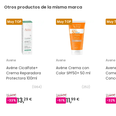
Otros productos de la misma marca
Muy TOP
Muy TOP
Muy 
Avene
Avene
Avene
Avène Cicalfate+
Avène Crema con
Aven
Crema Reparadora
Color SPF50+ 50 ml
Com
Protectora 100ml
Conce
Imper
(
1364
)
(
252
)
19,90€
24,50€
21,90€
13,
11,
29 €
99 €
-
33
%
-
51
%
-
32
%