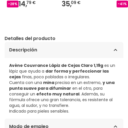
14,
35,
79 €
09 €
-
28
%
-
41
%
Detalles del producto
Descripción
Avène Couvrance Lápiz de Cejas Claro 1,19g
es un
lápiz que ayuda a
dar forma y perfeccionar las
cejas
finas, poco pobladas o irregulares.
Cuenta con una
mina
precisa en un extremo,
y una
punta suave para difuminar
en el otro, para
conseguir un
efecto muy natural
. Además, su
fórmula ofrece una gran tolerancia, es resistente al
agua, al sudor, y no transfiere.
Indicado para pieles sensibles.
Modo de empleo