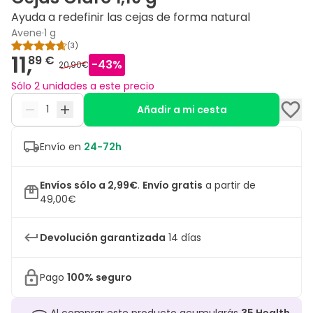
Ayuda a redefinir las cejas de forma natural
Avene
·
1 g
(
3
)
11,
89 €
-
43
%
20,90€
Sólo 2 unidades a este precio
Añadir a mi cesta
Envío en
24-72h
Envíos sólo a 2,99€
.
Envío gratis
a partir de
49,00€
Devolución garantizada
14 días
Pago
100% seguro
Al comprar este producto acumularás
35
Health