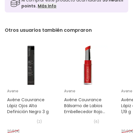
points.
Más Info
Otros usuarios también compraron
Avene
Avene
Avene
Avène Couvrance
Avène Couvrance
Avèn
Lápiz Ojos Alta
Bálsamo de Labios
Lápiz
Definición Negro 3 g
Embellecedor Rojo
1,19 g
Luminoso 3 g
(
2
)
(
6
)
20,50€
20,90