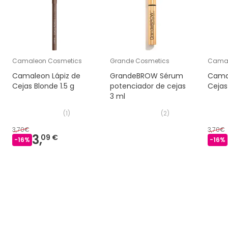
Camaleon Cosmetics
Grande Cosmetics
Camal
Camaleon Lápiz de
GrandeBROW Sérum
Camal
Cejas Blonde 1.5 g
potenciador de cejas
Cejas
3 ml
(
1
)
(
2
)
3,70€
3,70€
3,
09 €
-
16
%
-
16
%