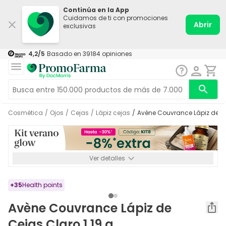
Continúa en la App
Cuidamos de ti con promociones
Abrir
exclusivas
4,2
/5
Basado en
39184
opiniones
Cosmética
/
Ojos
/
Cejas
/
Lápiz cejas
/
Avène Couvrance Lápiz de Ce
Ver detalles
*-8% a partir de 72€ hasta el 16/08/2026. Se excluyen
Medicamentos y Leches infantiles de 0-6 meses o especiales. No
acumulable.
+
35
Health points
Avène Couvrance Lápiz de
Cejas Claro 1,19 g