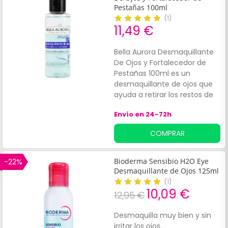
Pestañas 100ml
(
1
)
11,49 €
Bella Aurora Desmaquillante
De Ojos y Fortalecedor de
Pestañas 100ml es un
desmaquillante de ojos que
ayuda a retirar los restos de
maquillaje y suciedad.
Envío en 24-72h
Además, contribuye a
descongestionar bolsas y
COMPRAR
ojeras, reduce los signos de
fatiga, fortalece las pestañas
y aporta volumen y densidad
-22%
Bioderma Sensibio H2O Eye
a las pestañas.
Desmaquillante de Ojos 125ml
(
1
)
10,09 €
12,95 €
Desmaquilla muy bien y sin
irritar los ojos.