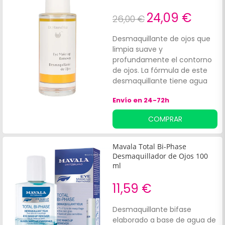
24,09 €
26,00 €
Desmaquillante de ojos que
limpia suave y
profundamente el contorno
de ojos. La fórmula de este
desmaquillante tiene agua
de rosas y extractos de
Envío en 24-72h
plantas medicinales, como la
eufrasia y el hinojo.
COMPRAR
Mavala Total Bi-Phase
Desmaquillador de Ojos 100
ml
11,59 €
Desmaquillante bifase
elaborado a base de agua de