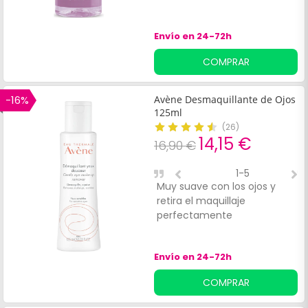
Envío en 24-72h
COMPRAR
-16%
Avène Desmaquillante de Ojos
125ml
(
26
)
14,15 €
16,90 €
1-5
Muy suave con los ojos y
P
retira el maquillaje
d
perfectamente
s
Envío en 24-72h
COMPRAR