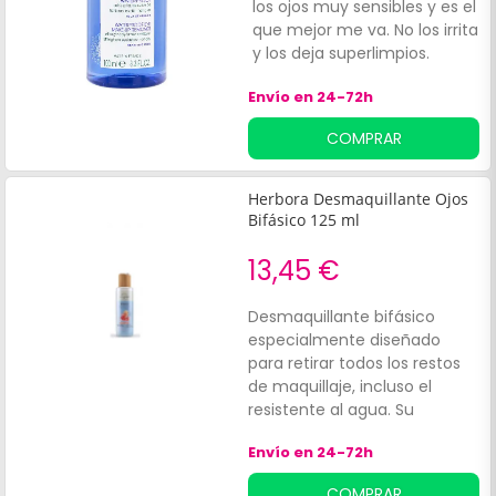
los ojos muy sensibles y es el
l
que mejor me va. No los irrita
s
y los deja superlimpios.
c
Envío en 24-72h
COMPRAR
Herbora Desmaquillante Ojos
Bifásico 125 ml
13,45 €
Desmaquillante bifásico
especialmente diseñado
para retirar todos los restos
de maquillaje, incluso el
resistente al agua. Su
fórmula enriquecida con
Envío en 24-72h
agua termal, limpia y protege
todo tipo de pieles, también
COMPRAR