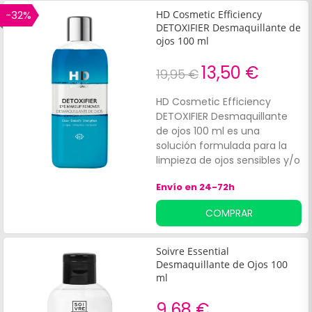
-32%
HD Cosmetic Efficiency
DETOXIFIER Desmaquillante de
ojos 100 ml
13,50 €
19,95 €
HD Cosmetic Efficiency
DETOXIFIER Desmaquillante
de ojos 100 ml es una
solución formulada para la
limpieza de ojos sensibles y/o
pestañas quebradizas. Limpia
Envío en 24-72h
y desmaquilla incluso el
maquillaje waterproof,
COMPRAR
favorece el crecimiento de
las pestañas y las fortalece.
Soivre Essential
Desmaquillante de Ojos 100
ml
9,68 €