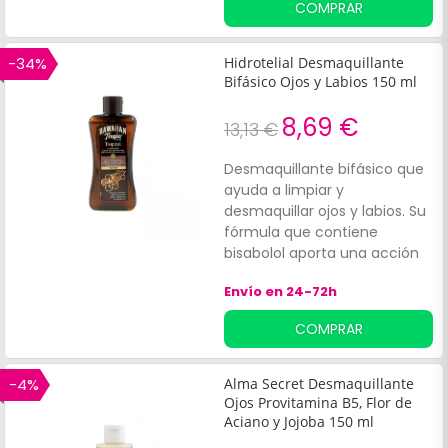
COMPRAR
piel y a retener la humedad
cutánea por más tiempo.
Indicado para pieles secas o
-34%
Hidrotelial Desmaquillante
sensibles.
Bifásico Ojos y Labios 150 ml
8,69 €
13,13 €
Desmaquillante bifásico que
ayuda a limpiar y
desmaquillar ojos y labios. Su
fórmula que contiene
bisabolol aporta una acción
antiséptica y calmante,
Envío en 24-72h
aliviando el prurito y el
enrojecimiento de la piel. El
COMPRAR
aceite de sésamo, que
contiene un activo
emoliente, ayuda a facilitar el
-4%
Alma Secret Desmaquillante
desmaquillado de los
Ojos Provitamina B5, Flor de
productos más grasos, a la
Aciano y Jojoba 150 ml
vez que proporciona una