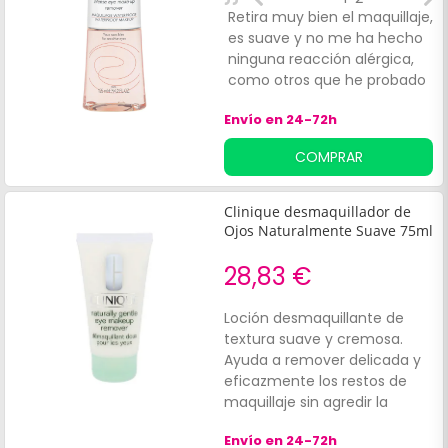
Retira muy bien el maquillaje,
T
es suave y no me ha hecho
c
ninguna reacción alérgica,
M
como otros que he probado
que me irritaban los ojos
Envío en 24-72h
porque los tengo muy
sensibles. Muy buen
COMPRAR
producto.
Clinique desmaquillador de
Ojos Naturalmente Suave 75ml
28,83 €
Loción desmaquillante de
textura suave y cremosa.
Ayuda a remover delicada y
eficazmente los restos de
maquillaje sin agredir la
delicada piel arlededor de los
Envío en 24-72h
ojos. Brinda un acabado