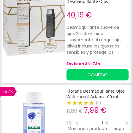
Desmaquillante Ojos
40,19 €
Desmaquillante suave de
ojos 25ml: elimina
suavemente el maquillaje,
alivia incluso los ojos más
sensibles y protege los
párpados propensos a la
Envío en 24-72h
irritación. Cómodo y
calmante.
COMPRAR
-32%
Klorane Desmaquillante Ojos
Waterproof Aciano 100 ml
(
3
)
7,99 €
11,80 €
1-2
Muy buen producto. Tengo
E