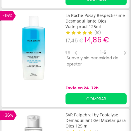
las más sensibles o con
tendencia a la irritación. Su
fórmula ha sido
-15%
La Roche-Posay Respectissime
dermatológicamente
Desmaquillante Ojos
testada para reducir el riesgo
Waterproof 125ml
de producir alergias.
(
10
)
14,86 €
17,45 €
1-5
Suave y sin necesidad de
S
apretar
o
Envío en 24-72h
COMPRAR
-36%
SVR Palpebral by Topialyse
Démaquillant Gel Micelar para
Ojos 125 ml