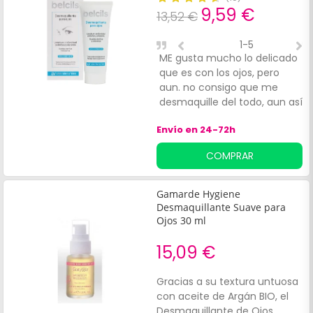
9,59 €
13,52 €
1-5
ME gusta mucho lo delicado
M
que es con los ojos, pero
m
aun. no consigo que me
desmaquille del todo, aun así
tengo confianza en el
Envío en 24-72h
producto, sin olor, muy
suave y buena sensación en
COMPRAR
el ojo, el residuo final que
queda no es molesto ni pica
Gamarde Hygiene
Desmaquillante Suave para
Ojos 30 ml
15,09 €
Gracias a su textura untuosa
con aceite de Argán BIO, el
Desmaquillante de Ojos