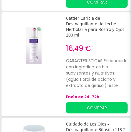
COMPRAR
compuesto por ácidos grasos
y vitamina E y que contribuye
a nutrir y reparar la piel,
Cattier Caricia de
también Aceite de Jojoba
Desmaquillante de Leche
con unas características
Herbolaria para Rostro y Ojos
200 ml
similares al sebo de la piel lo
que contribuye a retirar el
16,49 €
exceso y Aceite de Ricino que
aporta propiedades
calmantes y
CARACTERÍSTICAS Enriquecida
antiinflamatorias a la piel.
con ingredientes bio
suavizantes y nutritivos
(agua floral de aciano y
extracto de girasol), este
producto desmaquilla con
Envío en 24-72h
suavidad el rostro y los ojos.
INFORMATIONCattier Leche
COMPRAR
Limpiadora Caresse
d''Herboriste es ideal para
desmaquillar eficazmente el
Cuidado de Los Ojos -
rostro y los ojos.
Desmaquillante Bifásico 113 2