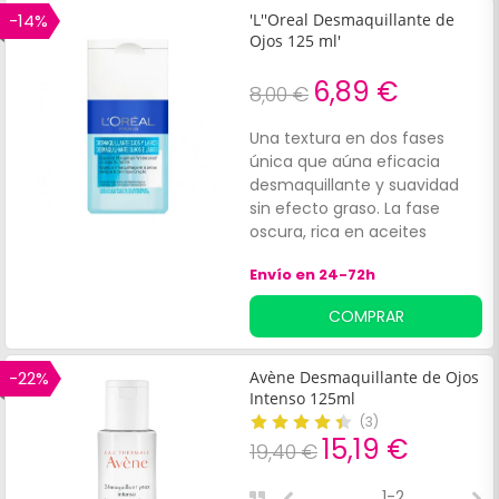
-14%
'L''Oreal Desmaquillante de
Ojos 125 ml'
6,89 €
8,00 €
Una textura en dos fases
única que aúna eficacia
desmaquillante y suavidad
sin efecto graso. La fase
oscura, rica en aceites
suaves, desmaquilla
Envío en 24-72h
eficazmente el maquillaje
waterproof y de larga
COMPRAR
duración.
-22%
Avène Desmaquillante de Ojos
Intenso 125ml
(
3
)
15,19 €
19,40 €
1-2