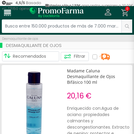
4,5
/
5
Basado
Envíos sólo a 1,99€
para cestas superiores a 20,00€
en
48150
opiniones
0
menu
Desmaquillante de ojos
DESMAQUILLANTE DE OJOS
Filtrar
Madame Caluna
Desmaquillante de Ojos
Bifásico 100 ml
20,16 €
Enriquecido con:Agua de
aciano: propiedades
calmantes y
descongestionantes. Extracto
de pepino: protector e