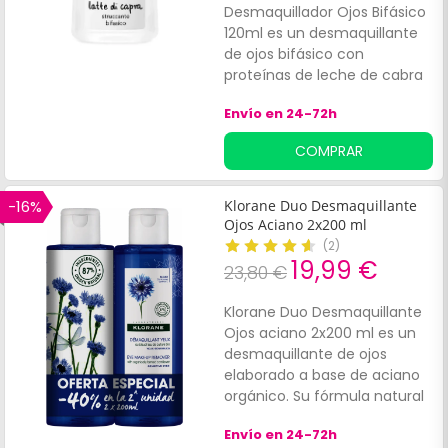
Desmaquillador Ojos Bifásico
120ml es un desmaquillante
de ojos bifásico con
proteínas de leche de cabra
y vitaminas. Ayuda a eliminae
Envío en 24-72h
el maquillaje waterproof o
resistente al agua y reforzar
COMPRAR
las pestañas por su
contenido de aceite de
ricino. Libre de fragancias y
-16%
Klorane Duo Desmaquillante
colorantes. Recomendado
Ojos Aciano 2x200 ml
para usuarios de lentillas.
(
2
)
19,99 €
23,80 €
Klorane Duo Desmaquillante
Ojos aciano 2x200 ml es un
desmaquillante de ojos
elaborado a base de aciano
orgánico. Su fórmula natural
y suave ayuda a eliminar el
Envío en 24-72h
maquillaje resistente,