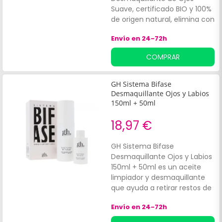
Suave, certificado BIO y 100%
de origen natural, elimina con
suavidad todos los restos de
Envío en 24-72h
maquillaje, incluidos los
waterproof.
COMPRAR
GH Sistema Bifase
Desmaquillante Ojos y Labios
150ml + 50ml
18,97 €
GH Sistema Bifase
Desmaquillante Ojos y Labios
150ml + 50ml es un aceite
limpiador y desmaquillante
que ayuda a retirar restos de
maquillaje y/o el protector
Envío en 24-72h
solar. Elaborado con Aceite
de Argán 100% puro