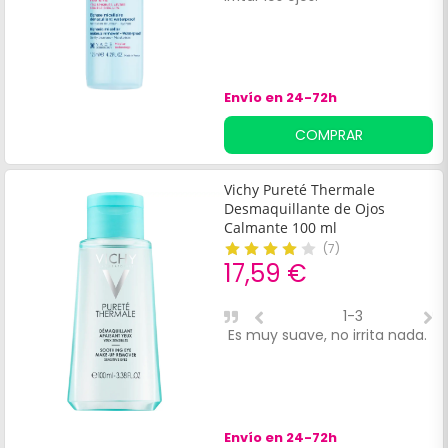
Envío en 24-72h
COMPRAR
Vichy Pureté Thermale
Desmaquillante de Ojos
Calmante 100 ml
(
7
)
17,59 €
1-3
Es muy suave, no irrita nada.
A
v
Envío en 24-72h