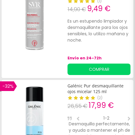
(
1
)
9,49 €
14,90 €
Es un estupendo limpiador y
desmaquillante para los ojos
sensibles, lo utilizo mañana y
noche.
Envío en 24-72h
COMPRAR
-32%
Galénic Pur desmaquillante
ojos micelar 125 ml
(
2
)
17,99 €
26,55 €
1-2
Desmaquilla perfectamente,
E
y ayuda a mantener el ph de
m