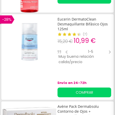
-28%
Eucerin DermatoClean
Desmaquillante Bifásico Ojos
125ml
(
7
)
10,99 €
15,20 €
1-5
Muy buena relación
D
calida/precio
p
i
s
Envío en 24-72h
COMPRAR
Avène Pack Dermabsolu
Contorno de Ojos +