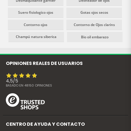
Desmaquillante garnier
Delineador de ojos
Suero fisiologico ojos
Gotas ojos secos
Contorno ojos
Contorno de Ojos clarins
Champú natura siberica
Bio oil embarazo
OPINIONES REALES DE USUARIOS
4,5
/
5
BASADO EN
48150
OPINIONES
CENTRO DE AYUDA Y CONTACTO