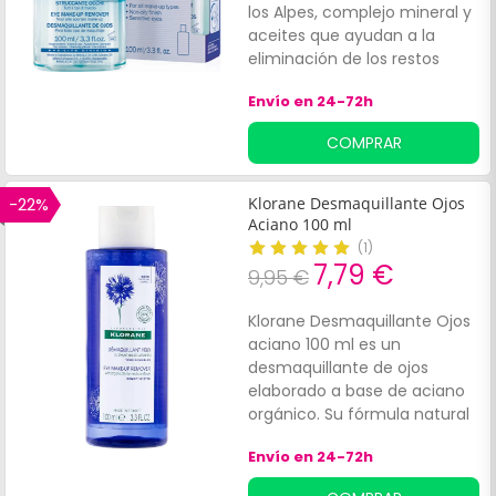
los Alpes, complejo mineral y
aceites que ayudan a la
eliminación de los restos
cosméticos faciales. Su
Envío en 24-72h
formulación es respetuosa
con la salud de la piel, en
COMPRAR
especial la de la zona del
contorno de los ojos. Su uso
refresca la epidermis,
-22%
Klorane Desmaquillante Ojos
evitando la irritación y
Aciano 100 ml
ofreciendo un resultado
(
1
)
impecable.
7,79 €
9,95 €
Klorane Desmaquillante Ojos
aciano 100 ml es un
desmaquillante de ojos
elaborado a base de aciano
orgánico. Su fórmula natural
y suave ayuda a eliminar el
Envío en 24-72h
maquillaje resistente,
máscara, delineador y