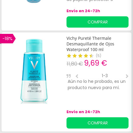
hidratante.
Envío en 24-72h
COMPRAR
-18%
Vichy Pureté Thermale
Desmaquillante de Ojos
Waterproof 100 ml
(
5
)
9,69 €
11,80 €
1-3
Aún no lo he probado, es un
E
producto nuevo para mí.
u
d
l
p
Envío en 24-72h
e
d
COMPRAR
m