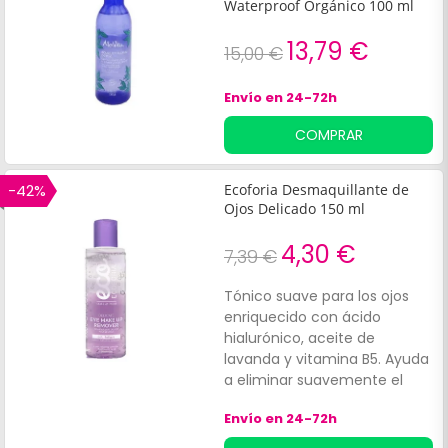
Waterproof Orgánico 100 ml
13,79 €
15,00 €
Envío en 24-72h
COMPRAR
-42%
Ecoforia Desmaquillante de
Ojos Delicado 150 ml
4,30 €
7,39 €
Tónico suave para los ojos
enriquecido con ácido
hialurónico, aceite de
lavanda y vitamina B5. Ayuda
a eliminar suavemente el
maquillaje de los párpados y
Envío en 24-72h
el contorno de los ojos. Su
fórmula contribuye a aliviar la