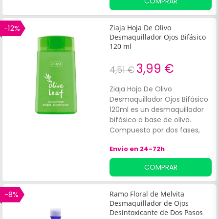
COMPRAR
sombras de forma delicada
en el contorno de ojos. Su
textura líquida con acción
-12%
Ziaja Hoja De Olivo
calmante y suavizante, está
Desmaquillador Ojos Bifásico
diseñada para eliminar los
120 ml
restos de maquillaje
3,99 €
existentes sin necesidad de
4,51 €
frotar, dejando la piel limpia y
fresca. Apto para personas
Ziaja Hoja De Olivo
con ojos sensibles.
Desmaquillador Ojos Bifásico
120ml es un desmaquillador
bifásico a base de oliva.
Compuesto por dos fases,
una parte acuosa (hidrófila)
Envío en 24-72h
y la otra oleosa (lipófila).
COMPRAR
-8%
Ramo Floral de Melvita
Desmaquillador de Ojos
Desintoxicante de Dos Pasos