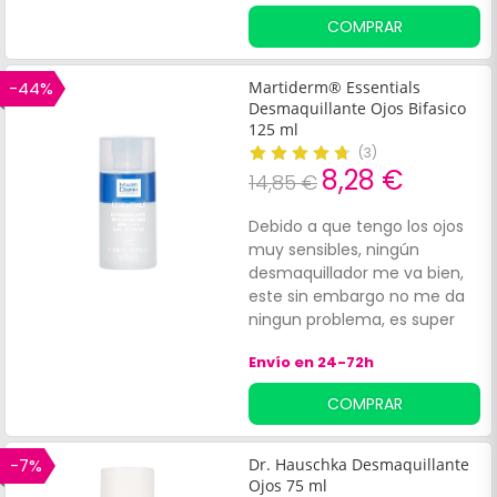
máscara, delineador y
COMPRAR
sombras de forma delicada
en el contorno de ojos. Su
textura líquida con acción
-44%
Martiderm® Essentials
calmante y suavizante, está
Desmaquillante Ojos Bifasico
diseñada para eliminar los
125 ml
restos de maquillaje
(
3
)
8,28 €
existentes sin necesidad de
14,85 €
frotar, dejando la piel limpia y
fresca. Apto para personas
Debido a que tengo los ojos
con ojos sensibles.
muy sensibles, ningún
desmaquillador me va bien,
este sin embargo no me da
ningun problema, es super
suave, con muy poca
Envío en 24-72h
cantidad
COMPRAR
-7%
Dr. Hauschka Desmaquillante
Ojos 75 ml