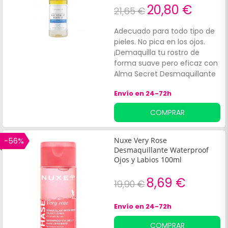
20,80 €
acción antiirritante y
21,65 €
antioxidante. El ácido
glicirretínico, un agente
Adecuado para todo tipo de
antiinflamatorio y antibiótico
pieles. No pica en los ojos.
con propiedades calmantes,
¡Demaquilla tu rostro de
contribuye a calmar e
forma suave pero eficaz con
hidratar la piel de forma
Alma Secret Desmaquillante
suave.
Ojos Provitamina B5, Flor de
Envío en 24-72h
Aciano y Jojoba 150 ml!*Sin
parabenos.
COMPRAR
-56%
Nuxe Very Rose
Desmaquillante Waterproof
Ojos y Labios 100ml
8,69 €
19,90 €
Envío en 24-72h
COMPRAR