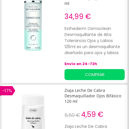
ml
34,99 €
Esthederm Osmoclean
Desmaquillante de Alta
Tolerancia Ojos y Labios
125ml es un desmaquillante
diseñado para ojos y labios
que respeta estas zonas
Envío en 24-72h
frágiles. Ayuda a eliminar el
maquillaje fácilmente,
COMPRAR
incluso el waterproof. Está
formulado con la patente
Skin Balance System, que
-17%
Ziaja Leche De Cabra
respeta la flora cutánea, y
Desmaquillador Ojos Bifásico
Eau Cellulaire, que aporta
120 ml
reactivación energética de
4,59 €
las células.
5,50 €
Ziaja Leche De Cabra