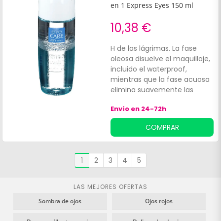
en 1 Express Eyes 150 ml
10,38 €
H de las lágrimas. La fase
oleosa disuelve el maquillaje,
incluido el waterproof,
mientras que la fase acuosa
elimina suavemente las
impurezas y despierta los
Envío en 24-72h
ojos cansados gracias al
agua floral de aciano.
COMPRAR
1
2
3
4
5
LAS MEJORES OFERTAS
Sombra de ojos
Ojos rojos