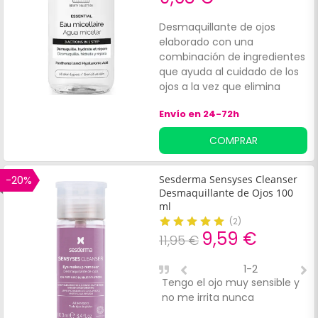
Desmaquillante de ojos
elaborado con una
combinación de ingredientes
que ayuda al cuidado de los
ojos a la vez que elimina
cualquier rastro de
Envío en 24-72h
maquillaje. Su composición,
con un 98% de ingredientes
COMPRAR
de origen natural, no deja
sensación grasa ni pica en los
ojos, cuida las pestañas y
-20%
Sesderma Sensyses Cleanser
ayuda a reparar la delicada
Desmaquillante de Ojos 100
piel de los párpados.
ml
(
2
)
9,59 €
11,95 €
1-2
Tengo el ojo muy sensible y
M
no me irrita nunca
p