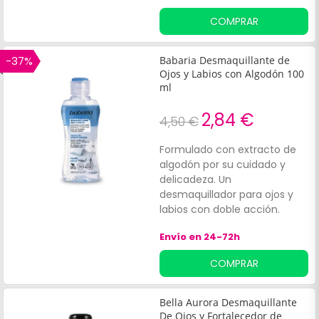
pulcro y despejado al rostro.
COMPRAR
Testado bajo control
oftalmológico.
-37%
Babaria Desmaquillante de
Ojos y Labios con Algodón 100
ml
2,84 €
4,50 €
Formulado con extracto de
algodón por su cuidado y
delicadeza. Un
desmaquillador para ojos y
labios con doble acción.
Indicado para todo tipo de
Envío en 24-72h
pieles, incluso las más
sensibles. Apto para veganos.
COMPRAR
Bella Aurora Desmaquillante
De Ojos y Fortalecedor de