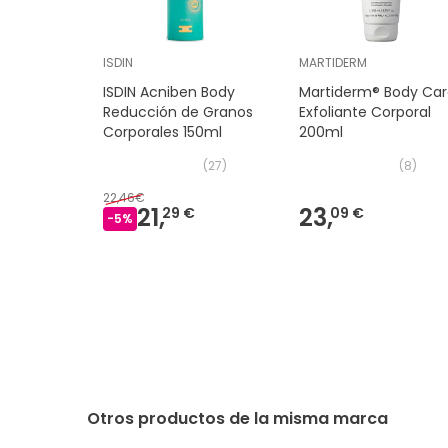
ISDIN
MARTIDERM
ISDIN Acniben Body
Martiderm® Body Ca
Reducción de Granos
Exfoliante Corporal
Corporales 150ml
200ml
(
27
)
(
8
)
22,46€
21,
23,
29 €
09 €
-
5
%
Otros productos de la misma marca