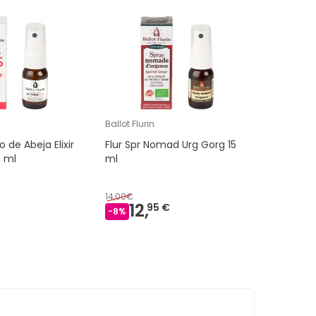
Ballot Flurin
 de Abeja Elixir
Flur Spr Nomad Urg Gorg 15
5 ml
ml
14,00€
12,
95 €
-
8
%