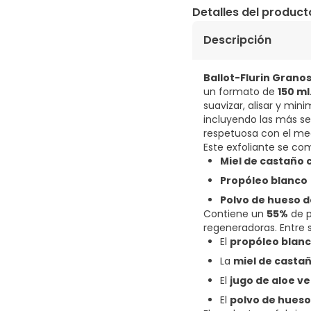
Detalles del product
Descripción
Ballot-Flurin Granos
un formato de
150 ml
suavizar, alisar y mini
incluyendo las más sen
respetuosa con el me
Este exfoliante se c
Miel de castaño 
Propóleo blanco
Polvo de hueso d
Contiene un
55%
de p
regeneradoras. Entre
El
propóleo blan
La
miel de casta
El
jugo de aloe v
El
polvo de hueso