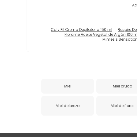
Ac
Caly Pil Crema Depilatoria 150 ml
Respire De
Florame Aceite Vegetal de Argán 100 m
Mimesis Sensation
Miel
Miel cruda
Miel de brezo
Miel de flores