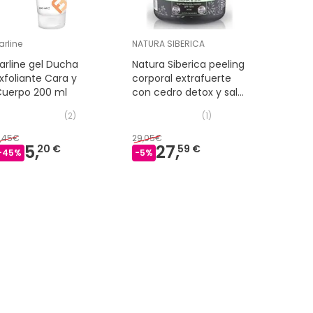
arline
NATURA SIBERICA
SVR
arline gel Ducha
Natura Siberica peeling
SVR Xeria
xfoliante Cara y
corporal extrafuerte
Peeling 
Cuerpo 200 ml
con cedro detox y sal
370 ml
(
2
)
(
1
)
,45€
29,05€
18,90€
5,
27,
15
20 €
59 €
-
45
%
-
5
%
-
16
%