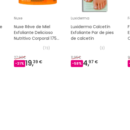
Nuxe
Luxiderma
F
re
Nuxe Rêve de Miel
Luxiderma Calcetín
F
Exfoliante Delicioso
Exfoliante Par de pies
E
Nutritivo Corporal 175
de calcetín
ml
(
73
)
(
3
)
27,90€
11,95€
9
19,
4,
39 €
97 €
-
31
%
-
58
%