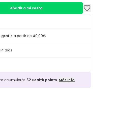
Añadir a mi cesta
 gratis
a partir de 49,00€
14 días
cto acumularás
52
Health points.
Más Info