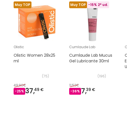
Muy TOP
Muy TOP
-15% 2ª ud.
Olistic
Cumlaude Lab
C
Olistic Women 28x25
Cumlaude Lab Mucus
C
ml
Gel Lubricante 30ml
U
(
75
)
(
196
)
49,90€
11,52€
37,
7,
49 €
39 €
-
25
%
-
36
%