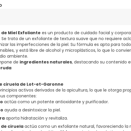
o
 de Miel Exfoliante
es un producto de cuidado facial y corpora
. Se trata de un exfoliante de textura suave que no requiere ac
mizar las imperfecciones de la piel. Su fórmula es apta para todo 
sibles, y está libre de alcohol y microplásticos, lo que lo convi
dio ambiente.
ompone de
ingredientes naturales
, destacando su contenido e
cruda
e ciruela de Lot-et-Garonne
rincipios activos derivados de la apicultura, lo que le otorga pro
 sus componentes:
co
actúa como un potente antioxidante y purificador.
ño
ayuda a desintoxicar la piel.
era
aporta hidratación y revitaliza.
 de ciruela
actúa como un exfoliante natural, favoreciendo la r