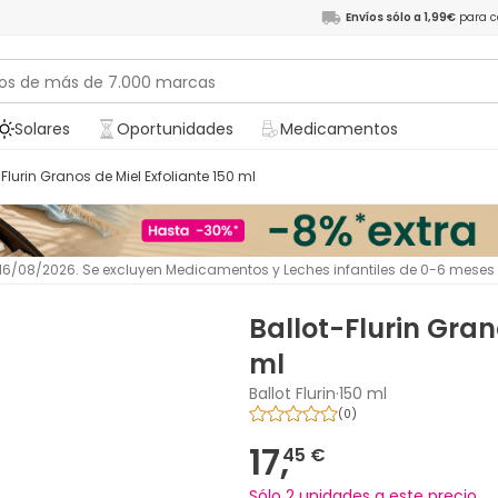
Envíos sólo a 1,99€
para c
Solares
Oportunidades
Medicamentos
t-Flurin Granos de Miel Exfoliante 150 ml
l 16/08/2026. Se excluyen Medicamentos y Leches infantiles de 0-6 meses
Ballot-Flurin Gran
ml
Ballot Flurin
·
150 ml
(
0
)
17,
45 €
Sólo 2 unidades a este precio