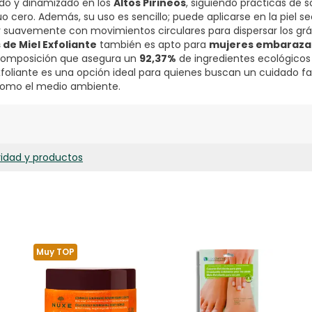
ado y dinamizado en los
Altos Pirineos
, siguiendo prácticas de s
 cero. Además, su uso es sencillo; puede aplicarse en la piel s
suavemente con movimientos circulares para dispersar los grá
 de Miel Exfoliante
también es apto para
mujeres embaraza
composición que asegura un
92,37%
de ingredientes ecológicos
xfoliante es una opción ideal para quienes buscan un cuidado fa
 como el medio ambiente.
ridad y productos
Muy TOP