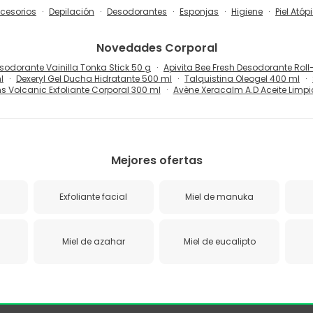
cesorios
Depilación
Desodorantes
Esponjas
Higiene
Piel Atóp
Novedades
Corporal
sodorante Vainilla Tonka Stick 50 g
Apivita Bee Fresh Desodorante Roll
l
Dexeryl Gel Ducha Hidratante 500 ml
Talquistina Oleogel 400 ml
s Volcanic Exfoliante Corporal 300 ml
Avène Xeracalm A.D Aceite Limpia
Mejores ofertas
Exfoliante facial
Miel de manuka
Miel de azahar
Miel de eucalipto