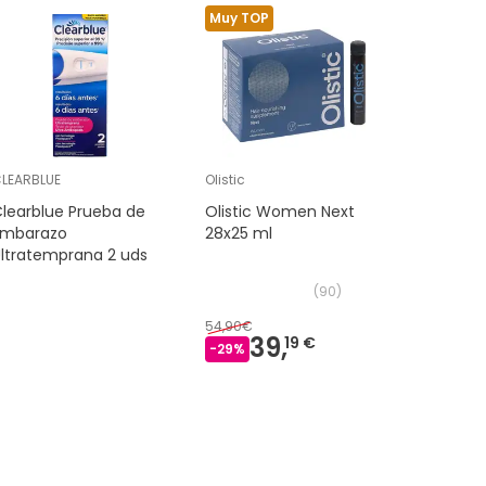
Muy TOP
Muy TOP
LEARBLUE
Olistic
Nutralie
learblue Prueba de
Olistic Women Next
Nutralie
Embarazo
28x25 ml
Complex 
ltratemprana 2 uds
y Citrat
(
90
)
54,90€
19,90€
39,
16
19 €
-
29
%
-
15
%