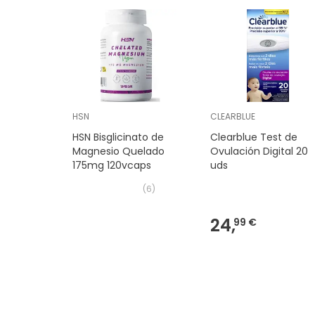
HSN
CLEARBLUE
HSN Bisglicinato de
Clearblue Test de
Magnesio Quelado
Ovulación Digital 20
175mg 120vcaps
uds
(
6
)
24,
99 €