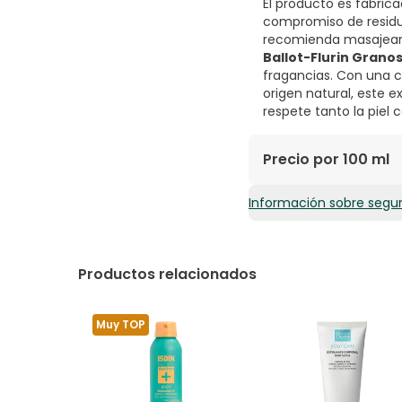
El producto es fabric
compromiso de residuo
recomienda masajear 
Ballot-Flurin Granos
fragancias. Con una 
origen natural, este e
respete tanto la piel
Precio por 100 ml
Información sobre segu
11,63€ / 100 ml
Productos relacionados
Muy TOP