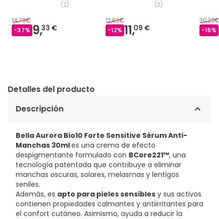
(
2
)
(
2
)
14,79€
12,63€
30,23
9,
11,
33 €
09 €
-
37
%
-
12
%
-
15
%
Detalles del producto
Descripción
Bella Aurora Bio10 Forte Sensitive Sérum Anti-
Manchas 30ml
es una crema de efecto
despigmentante formulado con
BCore221™
, una
tecnología patentada que contribuye a eliminar
manchas oscuras, solares, melasmas y lentigos
seniles.
Además, es
apto para pieles sensibles
y sus activos
contienen propiedades calmantes y antiirritantes para
el confort cutáneo. Asimismo, ayuda a reducir la