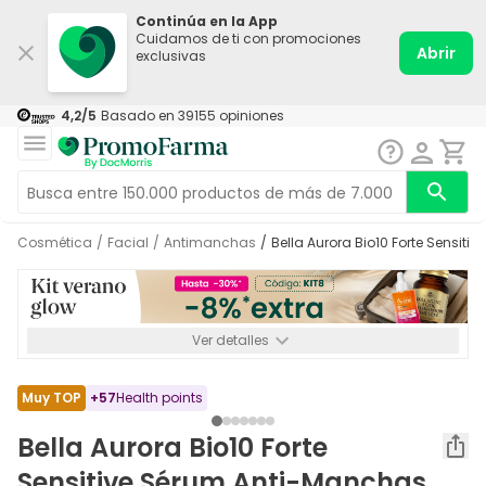
Continúa en la App
Cuidamos de ti con promociones
Abrir
exclusivas
4,2
/5
Basado en
39155
opiniones
Cosmética
/
Facial
/
Antimanchas
/
Bella Aurora Bio10 Forte Sensi
Ver detalles
*-8% a partir de 72€ hasta el 16/08/2026. Se excluyen
Medicamentos y Leches infantiles de 0-6 meses o especiales. No
acumulable.
Muy TOP
+
57
Health points
Bella Aurora Bio10 Forte
Sensitive Sérum Anti-Manchas