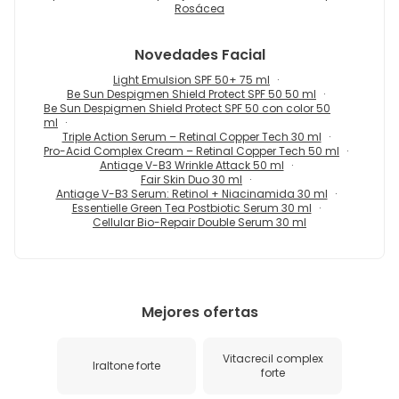
Rosácea
Novedades
Facial
Light Emulsion SPF 50+ 75 ml
Be Sun Despigmen Shield Protect SPF 50 50 ml
Be Sun Despigmen Shield Protect SPF 50 con color 50
ml
Triple Action Serum – Retinal Copper Tech 30 ml
Pro-Acid Complex Cream – Retinal Copper Tech 50 ml
Antiage V-B3 Wrinkle Attack 50 ml
Fair Skin Duo 30 ml
Antiage V-B3 Serum: Retinol + Niacinamida 30 ml
Essentielle Green Tea Postbiotic Serum 30 ml
Cellular Bio-Repair Double Serum 30 ml
Mejores ofertas
Vitacrecil complex
Iraltone forte
forte