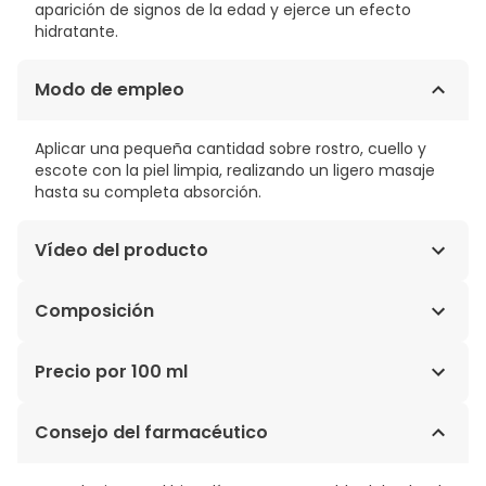
aparición de signos de la edad y ejerce un efecto
hidratante.
Modo de empleo
Aplicar una pequeña cantidad sobre rostro, cuello y
escote con la piel limpia, realizando un ligero masaje
hasta su completa absorción.
Vídeo del producto
Composición
Aqua, Glyceryl Stearate Citrate, Dibutyl Adipate,
Precio por 100 ml
Octyldodecyl Myristate, Propanediol, Glycerin,
Cyclopentasiloxane, Ascorbyl Glucoside, Cetearyl
63,57€ / 100 ml
Consejo del farmacéutico
Alcohol, Dimethicone, Polysilicone-11, Sorbic Acid,
Tocopheryl Acetate, Mannitol, Phosphatidylcholine,
Sclareolide, Beta-Glucan, Saccharide Isomerate,