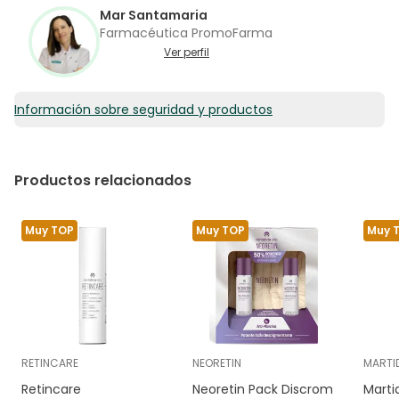
Mar Santamaria
Farmacéutica PromoFarma
Ver perfil
Información sobre seguridad y productos
Productos relacionados
Muy TOP
Muy TOP
Muy 
RETINCARE
NEORETIN
MARTI
Retincare
Neoretin Pack Discrom
Marti