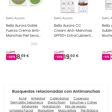
Bella Aurora
Bella Aurora
Bella 
Bella Aurora Doble
Bella Aurora CC
Bella
Fuerza Crema Anti-
Cream Anti-Manchas
Subli
Manchas Piel Seca
SPF50+ ExtraCubriente
Noch
30ml
30ml
(
69
)
12,88€
22,46€
38,40
8,
19,
69 €
50 €
-
33
%
-
13
%
-
5
%
Busquedas relacionadas con Antimanchas
Acné
Antiedad
Calendarios
Cuperosis
Dermatitis Seborreica
Efecto flash
Estuches y Cofres
Exfoliantes
Hidratación
Kits de regalo
Limpieza Facial
Maquillaje
Mascarillas
Piel Atópica