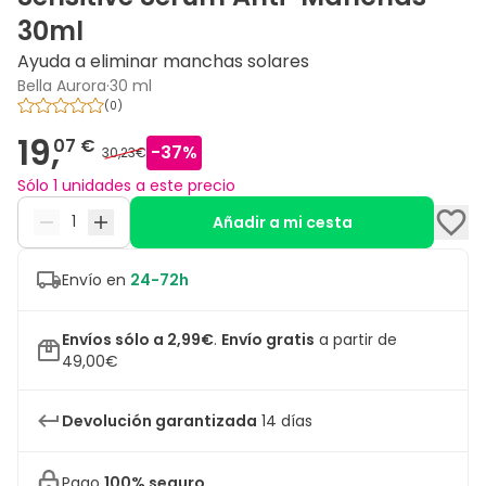
30ml
Ayuda a eliminar manchas solares
Bella Aurora
·
30 ml
(
0
)
19,
07 €
-
37
%
30,23€
Sólo 1 unidades a este precio
Añadir a mi cesta
Envío en
24-72h
Envíos sólo a 2,99€
.
Envío gratis
a partir de
49,00€
Devolución garantizada
14 días
Pago
100% seguro