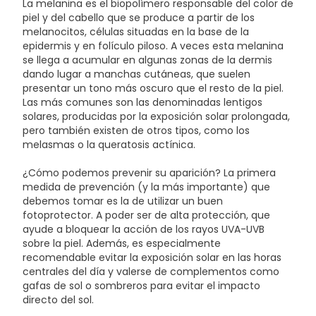
La melanina es el biopolímero responsable del color de
Tocopherol, Kojic Acid, Palmitoyl Sh-Tripeptide-5
piel y del cabello que se produce a partir de los
Norisoleucyl Sh-Nonapeptide-1, Centella Asiatica
melanocitos, células situadas en la base de la
Extract, Euphrasia Ofcinalis Extract, Melissa Ofcinalis
epidermis y en folículo piloso. A veces esta melanina
Leaf Extract, Magnolia Biondii Bud/Flower Extract,
se llega a acumular en algunas zonas de la dermis
Phenylpropanol, Polyacrylate Crosspolymer-6,
dando lugar a manchas cutáneas, que suelen
Polymethyl Methacrylate, Caprylyl Glycol, Sodium
presentar un tono más oscuro que el resto de la piel.
Hydroxide, Butylene Glycol, Sodium Citrate,
Las más comunes son las denominadas lentigos
Cholesterol, Sodium Phytate, Lactic Acid, 1,2-
solares, producidas por la exposición solar prolongada,
Hexanediol, Polysorbate 80, Xanthan Gum, Disodium
pero también existen de otros tipos, como los
EDTA, Lecithin, Sodium Chloride, Glyceryl Caprylate,
melasmas o la queratosis actínica.
Lactic Acid/Glycolic Acid Copolymer, Polyvinyl Alcohol,
Trisodium EDTA, Sodium Metabisulte, Phenoxyethanol,
¿Cómo podemos prevenir su aparición? La primera
Potassium Sorbate, Sodium Benzoate, Parfum.
medida de prevención (y la más importante) que
debemos tomar es la de utilizar un buen
fotoprotector. A poder ser de alta protección, que
ayude a bloquear la acción de los rayos UVA-UVB
sobre la piel. Además, es especialmente
recomendable evitar la exposición solar en las horas
centrales del día y valerse de complementos como
gafas de sol o sombreros para evitar el impacto
directo del sol.