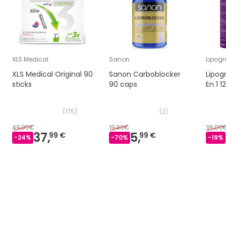
XLS Medical
Sanon
Lipogr
XLS Medical Original 90
Sanon Carboblocker
Lipog
sticks
90 caps
En 1 
(
175
)
(
2
)
49,95€
19,90€
36,00
37,
5,
99 €
99 €
-
24
%
-
70
%
-
19
%