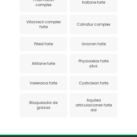
Iraltone forte
complex
Vitacrecil complex
Colnatur complex
forte
Pilexil forte
Urocran forte
Physiorelax forte
Artilane forte
plus
Valeriana forte
Cysticlean forte
Aquilea
Bloqueador de
articulaciones forte
grasas
dol