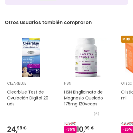
Otros usuarios también compraron
Muy 
CLEARBLUE
HSN
Olistic
Clearblue Test de
HSN Bisglicinato de
Olist
Ovulación Digital 20
Magnesio Quelado
ml
uds
175mg 120vcaps
(
6
)
16,90€
49,90
24,
10,
99 €
99 €
-
35
%
-
25
%