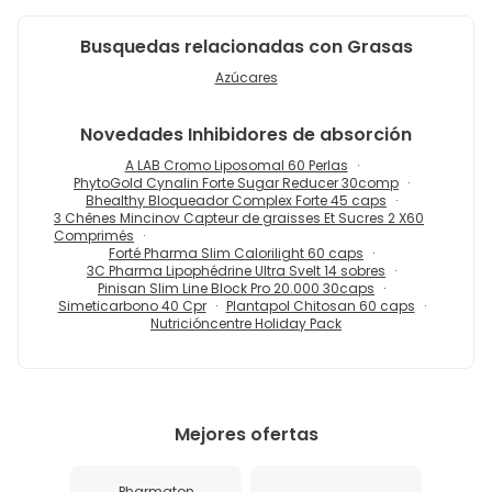
Busquedas relacionadas con Grasas
Azúcares
Novedades
Inhibidores de absorción
A LAB Cromo Liposomal 60 Perlas
PhytoGold Cynalin Forte Sugar Reducer 30comp
Bhealthy Bloqueador Complex Forte 45 caps
3 Chênes Mincinov Capteur de graisses Et Sucres 2 X60
Comprimés
Forté Pharma Slim Calorilight 60 caps
3C Pharma Lipophédrine Ultra Svelt 14 sobres
Pinisan Slim Line Block Pro 20.000 30caps
Simeticarbono 40 Cpr
Plantapol Chitosan 60 caps
Nutricióncentre Holiday Pack
Mejores ofertas
Pharmaton