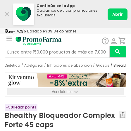
Continúa en la App
Cuidamos de ti con promociones
Abrir
exclusivas
4,2
/5
Basado en
39184
opiniones
Dietética
/
Adelgazar
/
Inhibidores de absorción
/
Grasas
/
Bhealthy
Ver detalles
*-8% a partir de 72€ hasta el 16/08/2026. Se excluyen
Medicamentos y Leches infantiles de 0-6 meses o especiales. No
acumulable.
+
50
Health points
Bhealthy Bloqueador Complex
Forte 45 caps