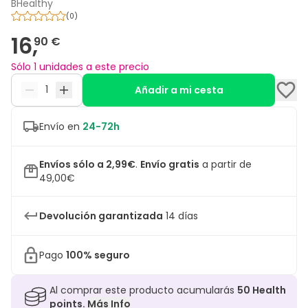
BHealthy
(
0
)
16,
90 €
Sólo 1 unidades a este precio
Añadir a mi cesta
Envío en
24-72h
Envíos sólo a 2,99€
.
Envío gratis
a partir de
49,00€
Devolución garantizada
14 días
Pago
100% seguro
Al comprar este producto acumularás
50
Health
points.
Más Info