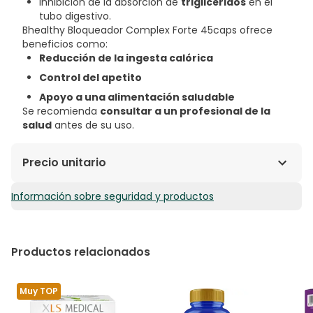
Inhibición de la absorción de
triglicéridos
en el
tubo digestivo.
Bhealthy Bloqueador Complex Forte 45caps ofrece
beneficios como:
Reducción de la ingesta calórica
Control del apetito
Apoyo a una alimentación saludable
Se recomienda
consultar a un profesional de la
salud
antes de su uso.
Precio unitario
Información sobre seguridad y productos
0,38€ / Cápsulas
Productos relacionados
Muy TOP