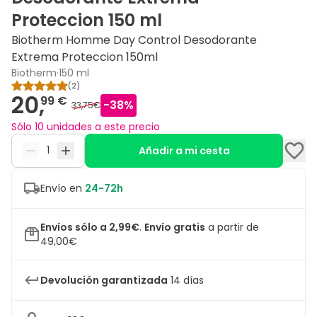
Proteccion 150 ml
Biotherm Homme Day Control Desodorante
Extrema Proteccion 150ml
Biotherm
·
150 ml
(
2
)
20,
99 €
-
38
%
33,75€
Sólo 10 unidades a este precio
Añadir a mi cesta
Envío en
24-72h
Envíos sólo a 2,99€
.
Envío gratis
a partir de
49,00€
Devolución garantizada
14 días