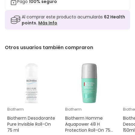
Pago
100% seguro
Al comprar este producto acumularás
62
Health
points.
Más Info
Otros usuarios también compraron
Biotherm
Biotherm
Bioth
Biotherm Desodorante
Biotherm Homme
Bioth
Pure Invisible Roll-On
Aquapower 48 H
Desod
75 ml
Protection Roll-On 75
150ml