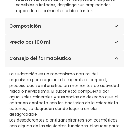
sensibles e irritadas, despliega sus propiedades
reparadoras, calmantes e hidratantes
Composición
Isobutano, Clorhidrato de Aluminio, Sesquiclorhidrato
Precio por 100 ml
de Aluminio, Palmitato de Isopropilo, Dimeticona,
Isododecano, Perfume, Hectorita de Diesteardimonio,
13,99€ / 100 ml
Consejo del farmacéutico
Carbonato de Propileno, Alantoína, Dimeticonol,
Perlita, Limoneno, Linalol, Eugenol, Citral, Alcohol
Benzílico, Citronelol, Geraniol.
La sudoración es un mecanismo natural del
organismo para regular la temperatura corporal,
proceso que se intensifica en momentos de actividad
física o nerviosismo. El sudor está compuesto por
agua, sales minerales y sustancias de desecho que, al
entrar en contacto con las bacterias de la microbiota
cutánea, se degradan dando lugar a un olor
desagradable.
Los desodorantes o antitranspirantes son cosméticos
con alguna de las siguientes funciones: bloquear parte