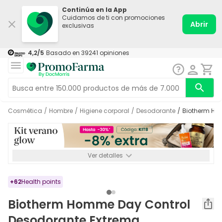
Continúa en la App
Cuidamos de ti con promociones
Abrir
exclusivas
4,2
/5
Basado en
39241
opiniones
Cosmética
/
Hombre
/
Higiene corporal
/
Desodorante
/
Biotherm Ho
Ver detalles
*-8% a partir de 72€ hasta el 16/08/2026. Se excluyen
Medicamentos y Leches infantiles de 0-6 meses o especiales. No
acumulable.
+
62
Health points
Biotherm Homme Day Control
Desodorante Extrema