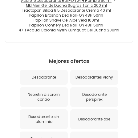
Acorelle Desodorante Roll-On 24H Hombre 50 ml
Mkl Men Gel de Ducha Sugras Tonic 200 ml
Tractopon Silica 8.5 Desodorante Crema 40 ml
Papillon Brosnan Deo Roll-On 48H 50ml
Papillon Shave Gel Aloe Vera 100ml
Papillon Connery Deo Roll-On 48H 50ml
4711 Acqua Colonia Myrrh Kumquat Gel Ducha 200ml
Mejores ofertas
Desodorante
Desodorantes vichy
Neoretin discrom
Desodorante
control
perspirex
Desodorante sin
Desodorante axe
aluminio