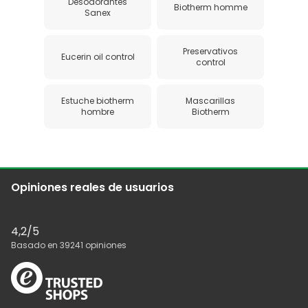
Desodorantes
Biotherm homme
Sanex
Preservativos
Eucerin oil control
control
Estuche biotherm
Mascarillas
hombre
Biotherm
Opiniones reales de usuarios
4,2
/5
Basado en
39241
opiniones