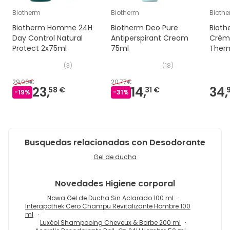
Biotherm
Biotherm
Bioth
Biotherm Homme 24H
Biotherm Deo Pure
Bioth
Day Control Natural
Antiperspirant Cream
Crème
Protect 2x75ml
75ml
Ther
(
3
)
(
18
)
29,00€
20,77€
23,
14,
34,
58 €
31 €
-
19
%
-
31
%
Busquedas relacionadas con Desodorante
Gel de ducha
Novedades
Higiene corporal
Nowa Gel de Ducha Sin Aclarado 100 ml
Interapothek Cero Champu Revitalizante Hombre 100
ml
Luxéol Shampooing Cheveux & Barbe 200 ml