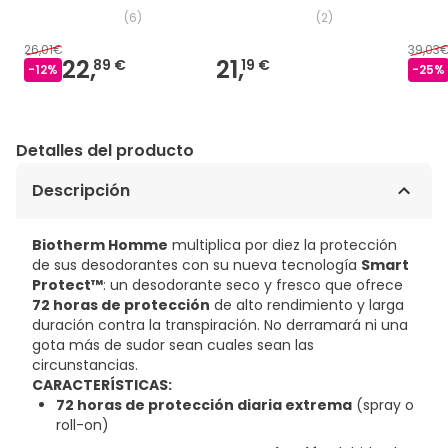
ml
(
6
)
(
2
)
26,01€
39,03
22,
21,
89 €
19 €
-
12
%
-
25
%
Detalles del producto
Descripción
Biotherm Homme
multiplica por diez la protección
de sus desodorantes con su nueva tecnología
Smart
Protect™
: un desodorante seco y fresco que ofrece
72 horas de protección
de alto rendimiento y larga
duración contra la transpiración. No derramará ni una
gota más de sudor sean cuales sean las
circunstancias.
CARACTERÍSTICAS:
72 horas de protección diaria extrema
(spray o
roll-on)