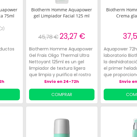
uapower
Biotherm Homme Aquapower
Biotherm Hom
ca 75ml
gel Limpiador Facial 125 ml
Crema gla
(
2
)
€
23,27 €
37,
45,78 €
oductos
Biotherm Homme Aquapower
Aquapower 72h 
Gel Frais Oligo Thermal Ultra
laboratorio Bio
Nettoyant 125ml es un gel
la deshidratació
limpiador de textura ligera
el primer hela
que limpia y purifica el rostro
que proporcion
con suavidad.
hidratación int
2h
Envío en 24-72h
Envío e
Inmediatamente después de
horas.
su aplicación, la piel
COMPRAR
COM
queda:Limpiada y libre de
impurezas.