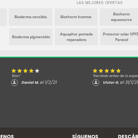
iel
beneficiosas par
LAS MEJORES OFERTAS
masculina.
Biotherm
Bioderma sensibio
Biotherm homme
aquasource
Aquaphor pomada
Protector solar SPF
Bioderma pigmentbio
reparadora
Parasol
"Bien"
"Recibido antes de lo espe
el 1/2/21
el 31/1/21
Daniel M.
Victor G.
ENOS
SÍGUENOS
DESCÁR