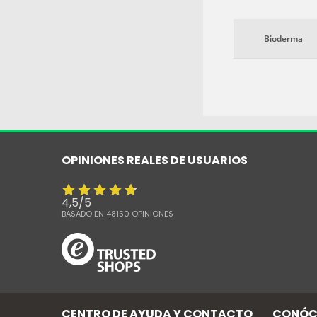
beneficiosas para la p
masculina.
Bioderma
OPINIONES REALES DE USUARIOS
4,5
/
5
BASADO EN
48150
OPINIONES
CENTRO DE AYUDA Y CONTACTO
CONÓC