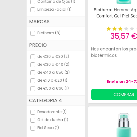
Contorno de Ojos (1)
Bebés y Mamás
Limpieza Facial (1)
Biotherm Homme Aq
Comfort Gel Piel Se
Óptica
MARCAS
Biotherm (8)
Ortopedia
35,57 
PRECIO
Herbolario
Nos encantan los pr
biotérmicos
de €20 a €30 (2)
Cosmética Natural
de €30 a €40 (2)
Marcas
de €40 a €50 (2)
de €10 a €20 (1)
Envío en 24-7
Más vendidos
de €50 a €60 (1)
COMPRAR
Health points
CATEGORIA 4
Blog
Desodorante (1)
Gel de ducha (1)
Piel Seca (1)