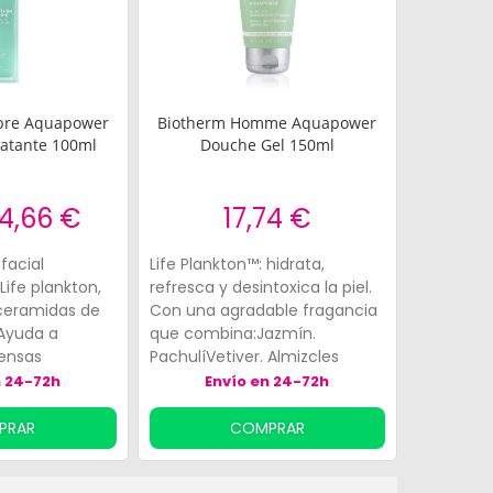
bre Aquapower
Biotherm Homme Aquapower
ratante 100ml
Douche Gel 150ml
4,66 €
17,74 €
facial
Life Plankton™: hidrata,
ife plankton,
refresca y desintoxica la piel.
ceramidas de
Con una agradable fragancia
 Ayuda a
que combina:Jazmín.
fensas
PachulíVetiver. Almizcles
iel del cutis,
blancos.
n 24-72h
Envío en 24-72h
vio y
Además, tiene
PRAR
COMPRAR
dratantes y
especialmente