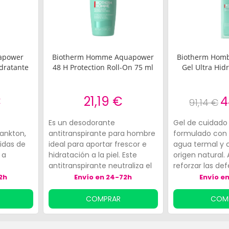
apower
Biotherm Homme Aquapower
Biotherm Hom
dratante
48 H Protection Roll-On 75 ml
Gel Ultra Hid
€
21,19 €
4
91,14 €
Es un desodorante
Gel de cuidado 
lankton,
antitranspirante para hombre
formulado con L
idas de
ideal para aportar frescor e
agua termal y 
 a
hidratación a la piel. Este
origen natural.
antitranspirante neutraliza el
reforzar las de
l cutis,
sudor durante 48 horas non
naturales de la p
2h
Envío en 24-72h
Envío e
stop. Aplicación fresca con la
promueve su ali
, tiene
fragancia icónica aquapower.
regeneración. 
COMPRAR
COM
tes y
Ideal para el uso diario.
propiedades hi
ialmente
equilibrantes, 