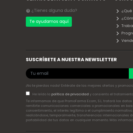
¿Tienes alguna duda?
¿Qué
¿Cóm
Te ayudamos aquí
Traba
Progr
Vend
SUSCRÍBETE A NUESTRA NEWSLETTER
¡No te pierdas nada! Entérate de las mejores ofertas y promocio
He leído la
política de privacidad
y consiento el tratamient
Te informamos de que PromoFarma Ecom, S.L. tratará los datos p
remitirte comunicaciones comerciales o promocionales en base 
consentimiento, el interés legítimo o el cumplimiento normativo
realizándose, temporalmente, transferencias internacionales de
portabilidad de tus datos en cualquier momento. Más informa