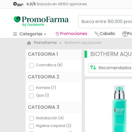
4,5
/
5
Basado en
48150
opiniones
Promociones
Cabello
Pa
Categorías
PromoFarma
Biotherm aquapower
Promociones
BIOTHERM AQ
CATEGORIA 1
Cabello
Cosmética (8)
Packs regalos
CATEGORIA 2
Medicamentos
Hombre (7)
Cosmética
Ojos (1)
Salud
CATEGORIA 3
Higiene
Hidratación (4)
Higiene corporal (2)
Dietética