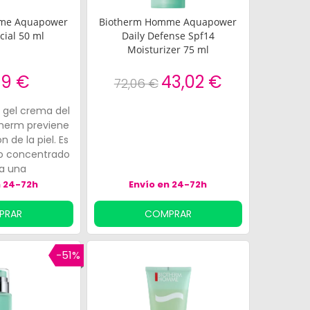
me Aquapower
Biotherm Homme Aquapower
cial 50 ml
Daily Defense Spf14
Moisturizer 75 ml
59 €
43,02 €
72,06 €
gel crema del
therm previene
n de la piel. Es
do concentrado
a una
ensa hasta 72
n 24-72h
Envío en 24-72h
PRAR
COMPRAR
-51%