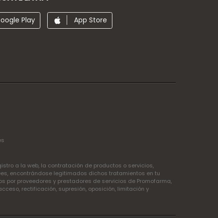
oogle Play
App Store
es
tro a la web, la contratación de productos o servicios,
ees, encontrándose legitimados dichos tratamientos en tu
idos por proveedores y prestadores de servicios de Promofarma,
so, rectificación, supresión, oposición, limitación y