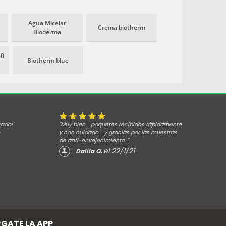
a la piel
Agua Micelar
Crema biotherm
Bioderma
50
Biotherm blue
rado!"
"Muy bien.... paquetes recibidos rápidamente
y con cuidado.... y gracias por las muestras
de anti-envejecimiento ."
el 22/1/21
Dalila O.
GATE LA APP