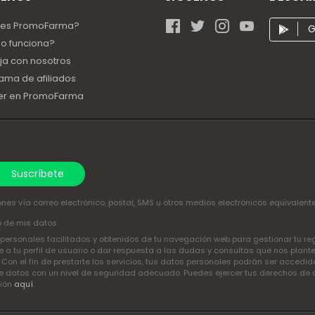
 es PromoFarma?
G
o funciona?
ja con nosotros
ama de afiliados
er en PromoFarma
Suscríbete
nes vía correo electrónico, postal, SMS u otros medios electrónicos equivalent
o de mis datos
ersonales facilitados y obtenidos de tu navegación web para gestionar tu regis
a tu perfil de usuario o dar respuesta a las dudas y consultas que nos plant
. Con el fin de prestarte los servicios, tus datos personales podrán ser acced
 datos con un nivel de seguridad adecuado. Puedes ejercer tus derechos de acce
ción
aquí
.