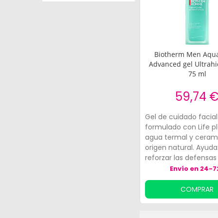
Biotherm Men Aqu
Advanced gel Ultrahi
75 ml
59,74 
Gel de cuidado facial
formulado con Life p
agua termal y ceram
origen natural. Ayuda
reforzar las defensas
naturales de la piel de
Envío en 24-7
promueve su alivio y
regeneración. Además
COMPRAR
propiedades hidratan
equilibrantes, espec