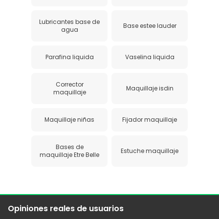
Lubricantes base de
Base estee lauder
agua
Parafina liquida
Vaselina liquida
Corrector
Maquillaje isdin
maquillaje
Maquillaje niñas
Fijador maquillaje
Bases de
Estuche maquillaje
maquillaje Etre Belle
Opiniones reales de usuarios