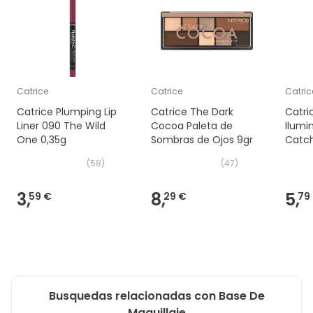
Catrice
Catrice
Catric
Catrice Plumping Lip
Catrice The Dark
Catri
Liner 090 The Wild
Cocoa Paleta de
Ilumi
One 0,35g
Sombras de Ojos 9gr
Catch
ml
(
58
)
(
47
)
3,
8,
5,
59 €
29 €
79
Busquedas relacionadas con Base De
Maquillaje