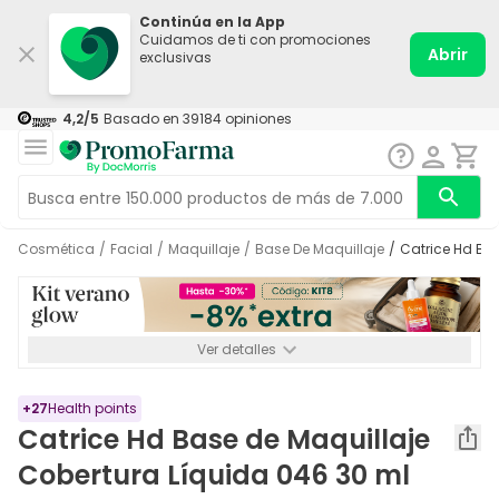
Continúa en la App
Cuidamos de ti con promociones
Abrir
exclusivas
4,2
/5
Basado en
39184
opiniones
Cosmética
/
Facial
/
Maquillaje
/
Base De Maquillaje
/
Catrice Hd B
Ver detalles
*-8% a partir de 72€ hasta el 16/08/2026. Se excluyen
Medicamentos y Leches infantiles de 0-6 meses o especiales. No
acumulable.
+
27
Health points
Catrice Hd Base de Maquillaje
Cobertura Líquida 046 30 ml