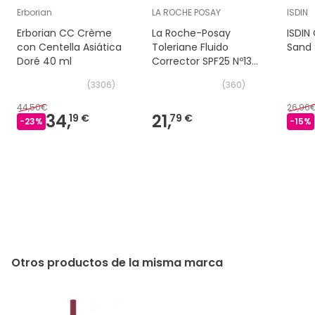
Erborian
LA ROCHE POSAY
ISDIN
Erborian CC Crème
La Roche-Posay
ISDIN
con Centella Asiática
Toleriane Fluido
Sand 
Doré 40 ml
Corrector SPF25 Nº13
Beige Arena 30ml
(
3306
)
(
360
)
44,50€
26,96
34,
21,
19 €
79 €
-
23
%
-
15
%
Otros productos de la misma marca