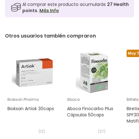
Al comprar este producto acumularás
27
Health
points.
Más Info
Otros usuarios también compraron
Muy 
Bioksan Pharma
Aboca
BiRetix
Bioksan Artiok 30caps
Aboca Finocarbo Plus
Biret
Cápsulas 50caps
SPF30
Matif
50ml
(
12
)
(
37
)