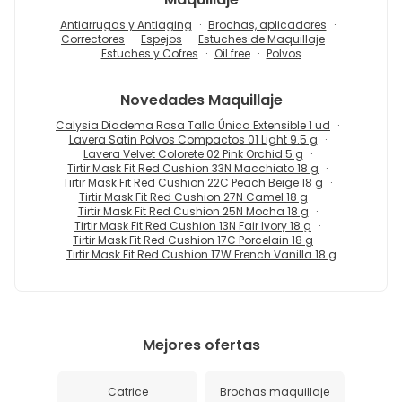
Antiarrugas y Antiaging
Brochas, aplicadores
Correctores
Espejos
Estuches de Maquillaje
Estuches y Cofres
Oil free
Polvos
Novedades
Maquillaje
Calysia Diadema Rosa Talla Única Extensible 1 ud
Lavera Satin Polvos Compactos 01 Light 9.5 g
Lavera Velvet Colorete 02 Pink Orchid 5 g
Tirtir Mask Fit Red Cushion 33N Macchiato 18 g
Tirtir Mask Fit Red Cushion 22C Peach Beige 18 g
Tirtir Mask Fit Red Cushion 27N Camel 18 g
Tirtir Mask Fit Red Cushion 25N Mocha 18 g
Tirtir Mask Fit Red Cushion 13N Fair Ivory 18 g
Tirtir Mask Fit Red Cushion 17C Porcelain 18 g
Tirtir Mask Fit Red Cushion 17W French Vanilla 18 g
Mejores ofertas
Catrice
Brochas maquillaje