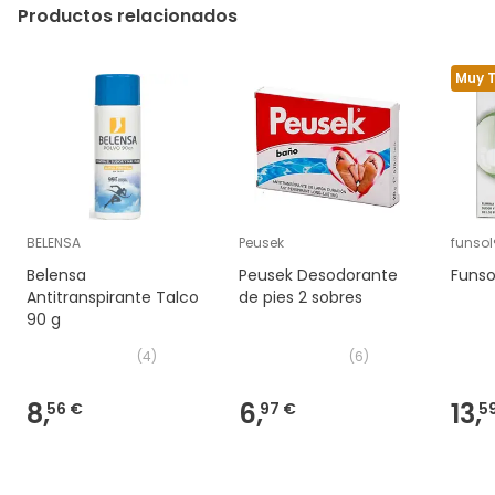
Productos relacionados
Muy 
BELENSA
Peusek
funsol
Belensa
Peusek Desodorante
Funso
Antitranspirante Talco
de pies 2 sobres
90 g
(
4
)
(
6
)
8,
6,
13,
56 €
97 €
5