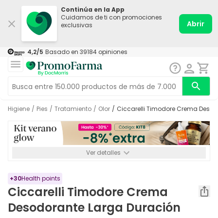
Continúa en la App
Cuidamos de ti con promociones
Abrir
exclusivas
4,2
/5
Basado en
39184
opiniones
Higiene
/
Pies
/
Tratamiento
/
Olor
/
Ciccarelli Timodore Crema Deso
Ver detalles
*-8% a partir de 72€ hasta el 16/08/2026. Se excluyen
Medicamentos y Leches infantiles de 0-6 meses o especiales. No
acumulable.
+
30
Health points
Ciccarelli Timodore Crema
Desodorante Larga Duración