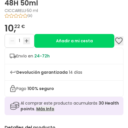
48H 50ml
CICCARELLI
·
50 ml
(
0
)
10,
22 €
Añadir a mi cesta
Envío en
24-72h
Devolución garantizada
14 días
Pago
100% seguro
Al comprar este producto acumularás
30
Health
points.
Más Info
Detalles del producto