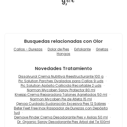
9,
61 €
Busquedas relacionadas con Olor
Callos - Durezas
Dolor de Pies
Exfoliante
Grietas
Hongos
Novedades
Tratamiento
Dissolvurol Crema Nutritiva Reestructurante 100 g
Pic Solution Parches Ovalados para Callos 9 uds
Pic Solution Apósito Callicida Recortable 2 uds
Normon Mycoben Spray Protector 80 ml
Kneipp Crema Reparadora Talones Agrietados 50 ml
Normon Mycoben Pie de Atleta 15 ml
Qenoa Cuidado Sudoración Excesiva Pies 12 Sobres
Beter Feet Free Inox Raspador de Durezas con Depósito
1ud
Dernove Pinder Crema Desodorante Pies y Axilas 50 ml
Dr. Organic Spray Desodorante Pies Arbol del Te 100ml