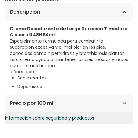
Descripción
Crema Desodorante de Larga Duración Timodore
Ciccarelli 48H 50ml
Especialmente formulada para combatir la
sudoración excesiva y el mal olor en los pies,
conocidos como hiperhidrosis y bromhidrosis plantar.
Esta crema ayuda a mantener los pies frescos y secos
durante más tiempo.
Idóneo para:
Adolescentes
Deportistas
Precio por 100 ml
Información sobre seguridad y productos
14,38€ / 100 ml