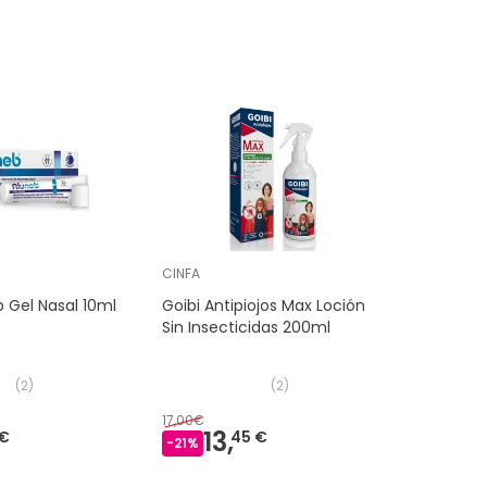
CINFA
 Gel Nasal 10ml
Goibi Antipiojos Max Loción
Sin Insecticidas 200ml
(
2
)
(
2
)
17,00€
13,
 €
45 €
-
21
%