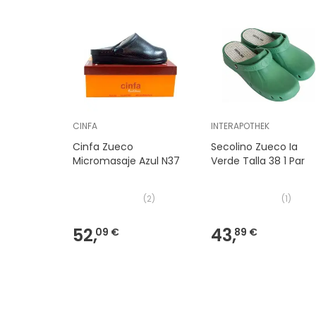
CINFA
INTERAPOTHEK
Cinfa Zueco
Secolino Zueco Ia
Micromasaje Azul N37
Verde Talla 38 1 Par
(
2
)
(
1
)
52,
43,
09 €
89 €