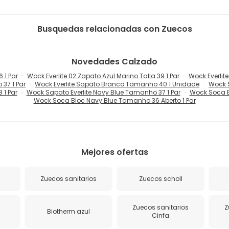
Busquedas relacionadas con Zuecos
Novedades
Calzado
 1 Par
Wock Everlite 02 Zapato Azul Marino Talla 39 1 Par
Wock Everlite
37 1 Par
Wock Everlite Sapato Branco Tamanho 40 1 Unidade
Wock 
 1 Par
Wock Sapato Everlite Navy Blue Tamanho 37 1 Par
Wock Soca B
Wock Soca Bloc Navy Blue Tamanho 36 Aberto 1 Par
Mejores ofertas
Zuecos sanitarios
Zuecos scholl
Zuecos sanitarios
Z
Biotherm azul
Cinfa