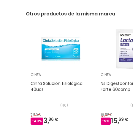
Otros productos de la misma marca
CINFA
CINFA
Cinfa Solución fisiológica
Ns Digestconfo
40uds
Forte 60comp
(
40
)
(
7,59€
16,55€
3,
15,
86 €
69 €
-
49
%
-
5
%