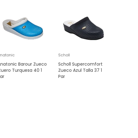
natonic
Scholl
SUECO OD
natonic Barour Zueco
Scholl Supercomfort
Tamanco
uero Turquesa 40 1
Zueco Azul Talla 37 1
Oden Mi
ar
Par