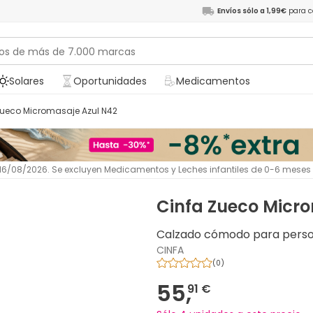
Envíos sólo a 1,99€
para c
Solares
Oportunidades
Medicamentos
 Zueco Micromasaje Azul N42
l 16/08/2026. Se excluyen Medicamentos y Leches infantiles de 0-6 meses
Cinfa Zueco Micr
Calzado cómodo para person
CINFA
(
0
)
55,
91 €