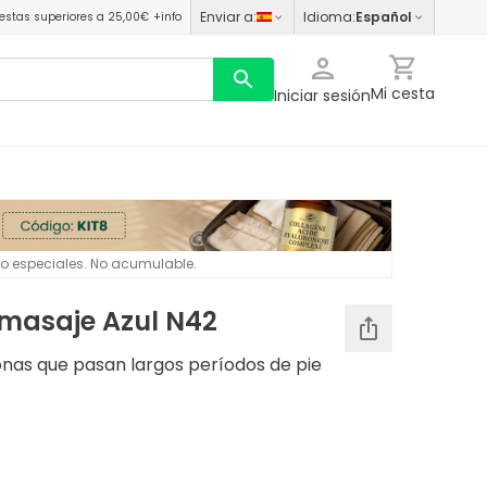
Enviar a
:
Idioma
:
Español
estas superiores a 25,00€
+info
Mi cesta
Iniciar sesión
 o especiales. No acumulable.
omasaje Azul N42
as que pasan largos períodos de pie