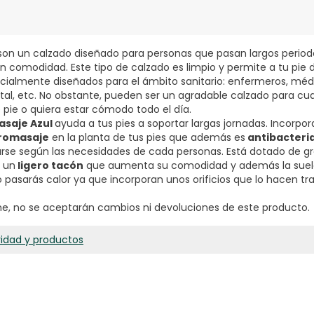
 son un calzado diseñado para personas que pasan largos period
n comodidad. Este tipo de calzado es limpio y permite a tu pie d
cialmente diseñados para el ámbito sanitario: enfermeros, méd
ital, etc. No obstante, pueden ser un agradable calzado para cu
pie o quiera estar cómodo todo el día.
asaje Azul
ayuda a tus pies a soportar largas jornadas. Incorpo
cromasaje
en la planta de tus pies que además es
antibacteri
arse según las necesidades de cada personas. Está dotado de g
 un
ligero tacón
que aumenta su comodidad y además la suel
 pasarás calor ya que incorporan unos orificios que lo hacen tra
ne, no se aceptarán cambios ni devoluciones de este producto.
ridad y productos