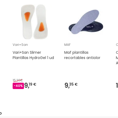
Vari+San
MAF
C
Vari+San Slimer
Maf plantillas
Plantillas HydroGel 1 ud
recortables antiolor
M
15,20€
9,
9,
1
19 €
35 €
-
40
%
o