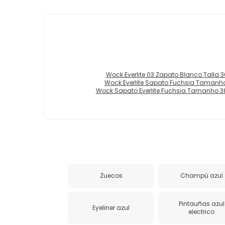
Wock Everlite 03 Zapato Blanco Talla 36
Wock Everlite Sapato Fuchsia Tamanho 
Wock Sapato Everlite Fuchsia Tamanho 38
Zuecos
Champú azul
Pintauñas azul
Eyeliner azul
electrico