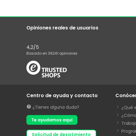
Opiniones reales de usuarios
4,2
/5
Basado en
39241
opiniones
Centro de ayuda y contacto
Conóce
¿Tienes alguna duda?
¿Qué 
¿Cómo
Te ayudamos aquí
Trabaj
Progra
solicitud de desistimiento