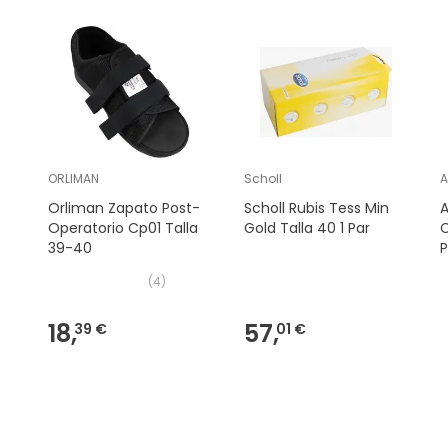
ORLIMAN
Scholl
A
Orliman Zapato Post-
Scholl Rubis Tess Min
A
Operatorio Cp01 Talla
Gold Talla 40 1 Par
C
39-40
P
(
4
)
18,
57,
39 €
01 €