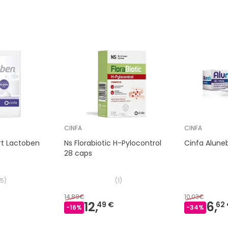
CINFA
CINFA
rt Lactoben
Ns Florabiotic H-Pylocontrol
Cinfa Aluneb
28 caps
15
)
(
1
)
14,89€
10,03€
12,
6,
49 €
62
-
16
%
-
34
%