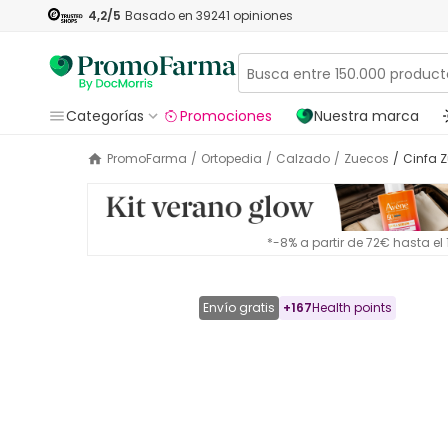
4,2
/5
Basado en
39241
opiniones
Categorías
Promociones
Nuestra marca
PromoFarma
/
Ortopedia
/
Calzado
/
Zuecos
/
Cinfa
*-8% a partir de 72€ hasta e
Envío gratis
+
167
Health points