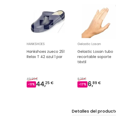
HANKSHOES
Gelastic Losan
Hankshoes zueco 251
Gelastic Losan tubo
Relax T 42 azul 1 par
recortable soporte
téxtil
49,95€
8,35€
44,
6,
25 €
89 €
-
11
%
-
17
%
Detalles del product