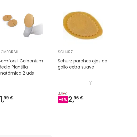
OMFORSIL
SCHURZ
COMFORSI
Comforsil Calbenium
Schurz parches ojos de
Comforsi
edia Plantilla
gallo extra suave
Extrafino
Anatómica 2 uds
Pequeña 
(
1
)
3,16€
4,02€
1,
2,
3,
99 €
96 €
6
-
6
%
-
8
%