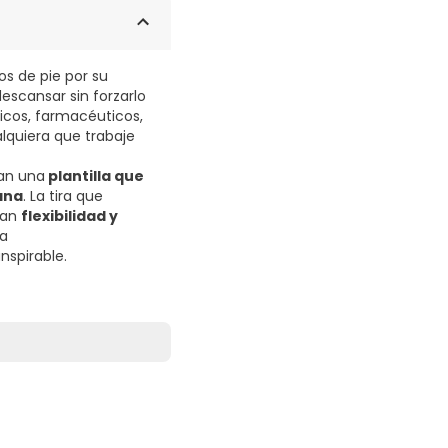
os de pie por su
escansar sin forzarlo
icos, farmacéuticos,
alquiera que trabaje
ran una
plantilla que
ana
. La tira que
ran
flexibilidad y
a
nspirable.