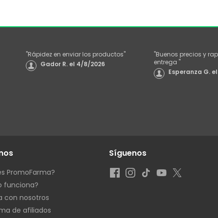
"
Rápidez en enviar los productos
"
"
Buenos precios y rap
entrega
"
Gador R.
el
4/8/2026
Esperanza G.
el
nos
Síguenos
es PromoFarma?
 funciona?
a con nosotros
ma de afiliados