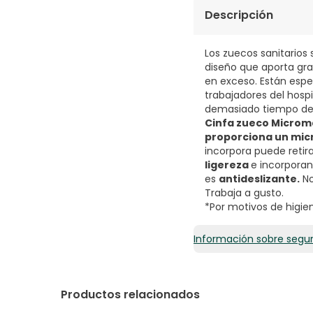
Descripción
Los zuecos sanitarios
diseño que aporta gra
en exceso. Están espe
trabajadores del hosp
demasiado tiempo de 
Cinfa zueco Microm
proporciona un mi
incorpora puede retir
ligereza
e incorporan
es
antideslizante.
No
Trabaja a gusto.
*Por motivos de higie
Información sobre segu
Productos relacionados