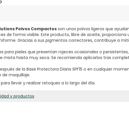
o
olutions Polvos Compactos
son unos polvos ligeros que ayudan 
ces de forma visible. Este producto, libre de aceite, proporcion
iforme. Gracias a sus pigmentos correctores, contribuye a mitig
es para pieles que presentan rojeces ocasionales o persistentes
de mixta hasta muy seca. Se recomienda aplicarlos tras completa
después de la Base Protectora Diaria SPF15 o en cualquier momen
 de maquillaje.
para llevar y realizar retoques a lo largo del día.
ridad y productos