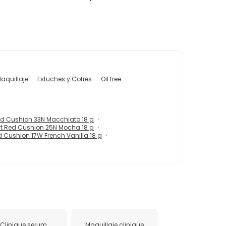
aquillaje
Estuches y Cofres
Oil free
 Red Cushion 33N Macchiato 18 g
 Fit Red Cushion 25N Mocha 18 g
Red Cushion 17W French Vanilla 18 g
Clinique serum
Maquillaje clinique