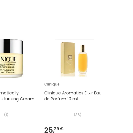
Clinique
matically
Clinique Aromatics Elixir Eau
oisturizing Cream
de Parfum 10 ml
(
1
)
(
36
)
25,
29 €