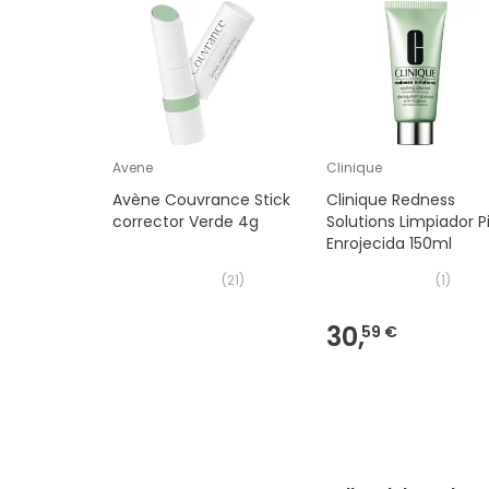
Avene
Clinique
Avène Couvrance Stick
Clinique Redness
corrector Verde 4g
Solutions Limpiador Pi
Enrojecida 150ml
(
21
)
(
1
)
30,
59 €