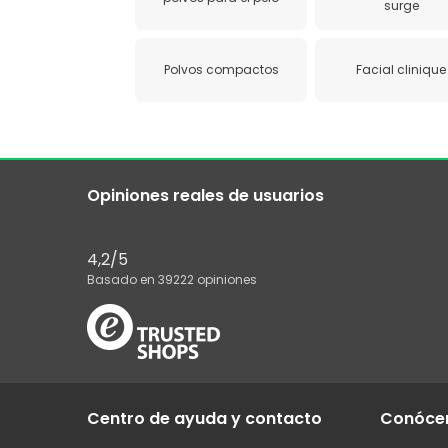
surge
Polvos compactos
Facial clinique
Opiniones reales de usuarios
4,2
/5
Basado en
39222
opiniones
Centro de ayuda y contacto
Conóce