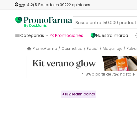
4,2
/5
Basado en
39222
opiniones
Categorías
Promociones
Nuestra marca
PromoFarma
/
Cosmética
/
Facial
/
Maquillaje
/
Polvo
*-8% a partir de 72€ hasta e
+
132
Health points