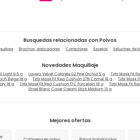
Busquedas relacionadas con Polvos
uillaje
Brochas, aplicadores
Correctores
Espejos
Estuches de M
Novedades
Maquillaje
 Light 9.5 g
Lavera Velvet Colorete 02 Pink Orchid 5 g
Tirtir Mask Fit
each Beige 18 g
Tirtir Mask Fit Red Cushion 27N Camel 18 g
Tirtir Mask
ory 18 g
Tirtir Mask Fit Red Cushion 17C Porcelain 18 g
Tirtir Mask Fit 
Elroel Blanc Cover Cream Stick Medium 13 g
Mejores ofertas
re
Colágeno en polvo
Polvos translúcidos