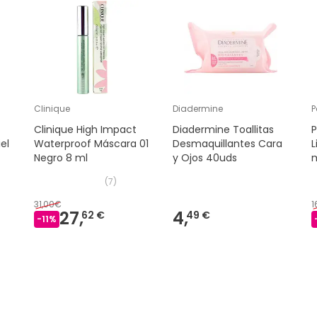
Clinique
Diadermine
P
Clinique High Impact
Diadermine Toallitas
P
el
Waterproof Máscara 01
Desmaquillantes Cara
Negro 8 ml
y Ojos 40uds
(
7
)
31,00€
1
27,
4,
62 €
49 €
-
11
%