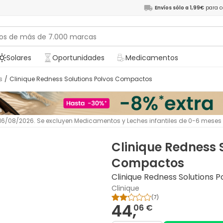
Envíos sólo a 1,99€
para c
Solares
Oportunidades
Medicamentos
s
/
Clinique Redness Solutions Polvos Compactos
l 16/08/2026. Se excluyen Medicamentos y Leches infantiles de 0-6 meses
Clinique Redness 
Compactos
Clinique Redness Solutions
Clinique
(
7
)
44,
06 €