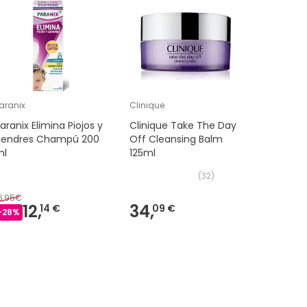
Muy TOP
aranix
Clinique
Be+
aranix Elimina Piojos y
Clinique Take The Day
Be+ Med 
Liendres Champú 200
Off Cleansing Balm
Reparad
ml
125ml
(
32
)
6,95€
25,65€
12,
34,
21
14 €
09 €
-
28
%
-
15
%