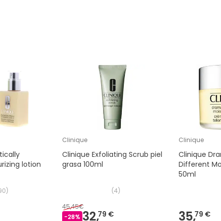
Clinique
Clinique
ically
Clinique Exfoliating Scrub piel
Clinique Dra
rizing lotion
grasa 100ml
Different M
50ml
90
)
(
4
)
45,45€
32,
35,
79 €
79 €
-
28
%