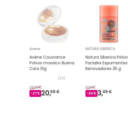
Avene
NATURA SIBERICA
Avène Couvrance
Natura Siberica Polvo
Polvos mosaico Buena
Faciales Espumantes
Cara 10g
Renovadores 35 g
(
24
)
28,50€
9,95€
20,
3,
69 €
49 €
-
27
%
-
65
%