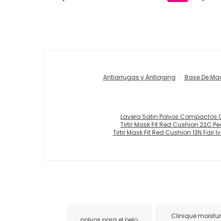
Antiarrugas y Antiaging
Base De Maq
Lavera Satin Polvos Compactos 01
Tirtir Mask Fit Red Cushion 22C P
Tirtir Mask Fit Red Cushion 13N Fair Iv
Clinique moistu
polvos para el pelo