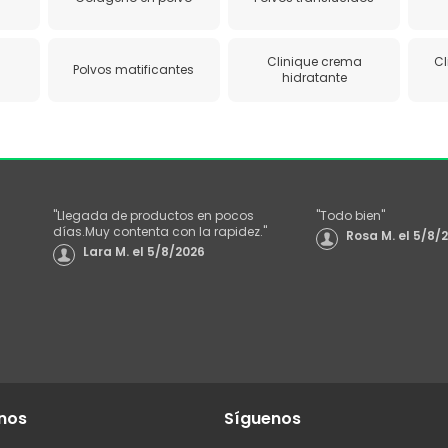
Clinique crema
Cl
Polvos matificantes
hidratante
"
Llegada de productos en pocos
"
Todo bien
"
días.Muy contenta con la rapidez.
"
Rosa M.
el
5/8/
Lara M.
el
5/8/2026
nos
Síguenos