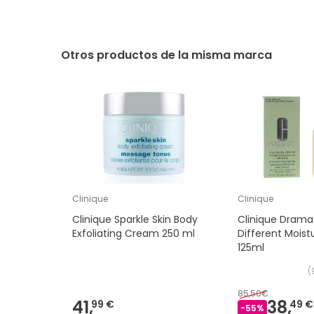
Otros productos de la misma marca
Clinique
Clinique
Clinique Sparkle Skin Body
Clinique Dramat
Exfoliating Cream 250 ml
Different Moistu
125ml
(
85,50€
41,
38,
99 €
49 €
-
55
%