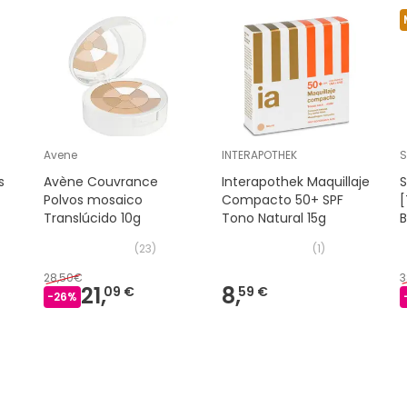
Avene
INTERAPOTHEK
S
s
Avène Couvrance
Interapothek Maquillaje
S
Polvos mosaico
Compacto 50+ SPF
[
Translúcido 10g
Tono Natural 15g
B
0
(
23
)
(
1
)
28,50€
3
21,
8,
09 €
59 €
-
26
%