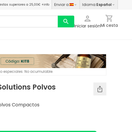
Enviar a
:
Idioma
:
Español
estas superiores a 25,00€
+info
Mi cesta
Iniciar sesión
 o especiales. No acumulable.
Solutions Polvos
 Polvos Compactos