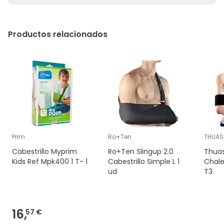
Productos relacionados
Prim
Ro+Ten
THUAS
Cabestrillo Myprim
Ro+Ten Slingup 2.0
Thuas
Kids Ref Mpk400 1 T- 1
Cabestrillo Simple L 1
Chal
ud
T3
16,
57 €