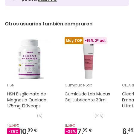
Otros usuarios también compraron
Muy TOP
-15% 2ª ud.
HSN
Cumlaude Lab
CLEAR
HSN Bisglicinato de
Cumlaude Lab Mucus
Clear
Magnesio Quelado
Gel Lubricante 30ml
Emba
175mg 120vcaps
Ultra
(
6
)
(
196
)
16,90€
11,52€
10,
7,
6,
99 €
39 €
49
-
35
%
-
36
%