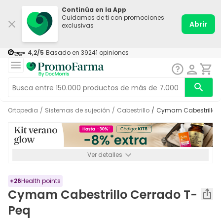
Continúa en la App
Cuidamos de ti con promociones
Abrir
exclusivas
4,2
/5
Basado en
39241
opiniones
Ortopedia
/
Sistemas de sujeción
/
Cabestrillo
/
Cymam Cabestrillo 
Ver detalles
*-8% a partir de 72€ hasta el 16/08/2026. Se excluyen
Medicamentos y Leches infantiles de 0-6 meses o especiales. No
acumulable.
+
26
Health points
Cymam Cabestrillo Cerrado T-
Peq