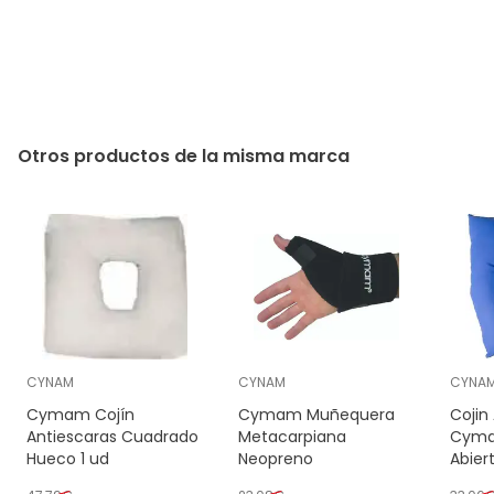
Otros productos de la misma marca
CYNAM
CYNAM
CYNA
Cymam Cojín
Cymam Muñequera
Cojin
Antiescaras Cuadrado
Metacarpiana
Cyma
Hueco 1 ud
Neopreno
Abier