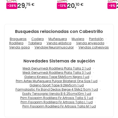
47,79€
23,08€
33,06
29,
20,
75 €
10 €
-
38
%
-
13
%
-
9
%
Busquedas relacionadas con Cabestrillo
Bragueros
Codera
Muñequera
Muslera
Pantalón
Rodillera
Tobillera
Venda elástica
Venda enyesada
Venda gasa
Vendaje Neuromuscular
Vendas cohesivas
Novedades
Sistemas de sujeción
Medi Genumedi Rodillera Plata Talla 2 1 ud
Medi Genumedi Rodillera Plata Talla 3 1 ud
Galeno Kinesio Tape 5Mx5cm Negro 1 ud
Prim Airtex Muñequera Pulgar Bilateral One Size 1 ud
Galeno Sport Tape 9,2Mx5cm 1 ud
Farmalastic Fix Band Dedos Beige 4.5Mx2.5cm 1 ud
Essity Tensogrip Venda B 6.25cmx10m 1 ud
Prim Fisioprim Rodillera Fir Artrosis Talla S 1 ud
Prim Fisioprim Rodillera Fir Artrosis Talla L 1 ud
Prim Fisioprim Rodillera Fir Artrosis Talla M 1 ud