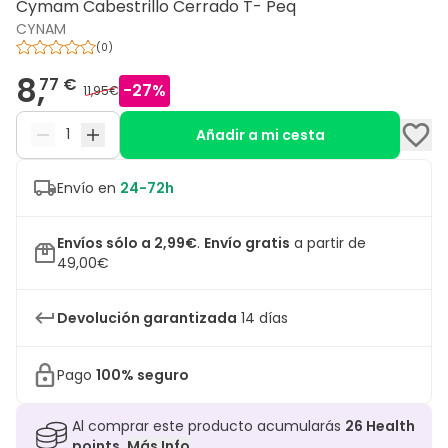
Cymam Cabestrillo Cerrado T- Peq
CYNAM
(
0
)
8,
77 €
-
27
%
11,95€
Añadir a mi cesta
Envío en
24-72h
Envíos sólo a 2,99€
.
Envío gratis
a partir de
49,00€
Devolución garantizada
14 días
Pago
100% seguro
Al comprar este producto acumularás
26
Health
points.
Más Info