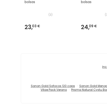
bolsas
bolsas
(
3
)
(
23,
24,
03 €
09 €
Inc
Sanon Gold Sofocos 120 caps
Sanon Gold Menop
Vitae Pack Verano
Prisma Natural Cystu B