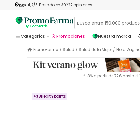
4,2
/5
Basado en
39222
opiniones
Categorías
Promociones
Nuestra marca
PromoFarma
/
Salud
/
Salud de la Mujer
/
Flora Vagin
*-8% a partir de 72€ hasta e
+
38
Health points