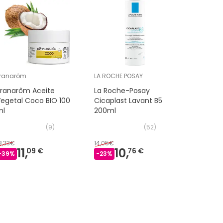
ranarôm
LA ROCHE POSAY
DIETETICO
Pranarôm Aceite
La Roche-Posay
Aprolis A
egetal Coco BIO 100
Cicaplast Lavant B5
Spray Bu
ml
200ml
(
9
)
(
52
)
8,33€
14,05€
21,30€
11,
10,
14
09 €
76 €
-
39
%
-
23
%
-
31
%