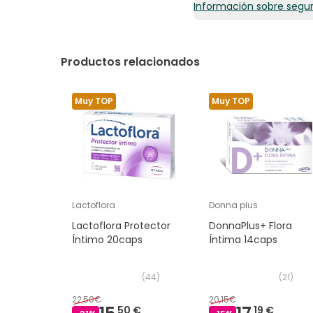
Información sobre segu
42,63€ / 100 ml
Productos relacionados
Muy TOP
Muy TOP
Lactoflora
Donna plus
Lactoflora Protector
DonnaPlus+ Flora
Íntimo 20caps
Íntima 14caps
(
44
)
(
21
)
22,50€
20,15€
50 €
19 €