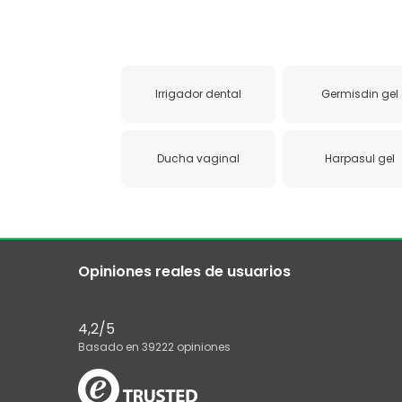
Irrigador dental
Germisdin gel
Ducha vaginal
Harpasul gel
Opiniones reales de usuarios
4,2
/5
Basado en
39222
opiniones