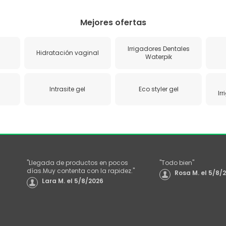
Mejores ofertas
Irrigadores Dentales
Hidratación vaginal
Waterpik
Intrasite gel
Eco styler gel
Ir
"
Llegada de productos en pocos
"
Todo bien
"
días.Muy contenta con la rapidez.
"
Rosa M.
el
5/8/
Lara M.
el
5/8/2026