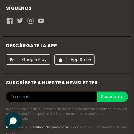
SÍGUENOS
DESCÁRGATE LA APP
Google Play
App Store
SUSCRÍBETE A NUESTRA NEWSLETTER
Suscríbete
¡No te pierdas nada! Entérate de las mejores ofertas y promociones vía
correo electrónico, postal, SMS u otros medios electrónicos
equivalentes
He leído la
política de privacidad
y consiento el tratamiento de mis
datos