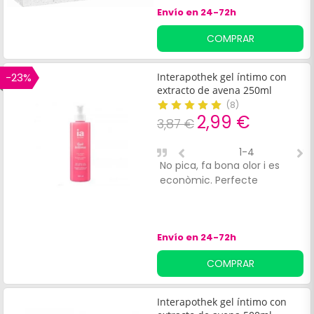
activos emolientes que
Envío en 24-72h
protegen la epidermis de la
zona, como ácido láctico,
COMPRAR
extractos orgánicos de
malva, manzanilla, caléndula
y manteca de karité. Se
-23%
Interapothek gel íntimo con
puede utilizar en pieles
extracto de avena 250ml
sensibles o reactivas.
(
8
)
2,99 €
3,87 €
1-4
No pica, fa bona olor i es
M
econòmic. Perfecte
r
Envío en 24-72h
COMPRAR
Interapothek gel íntimo con