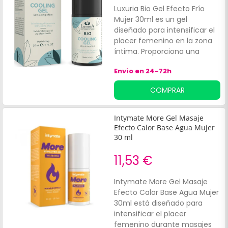
Luxuria Bio Gel Efecto Frío
Mujer 30ml es un gel
diseñado para intensificar el
placer femenino en la zona
íntima. Proporciona una
agradable sensación de
Envío en 24-72h
frescor desde la primera
aplicación, siendo ideal para
COMPRAR
mujeres que desean
aumentar la sensibilidad y
explorar nuevas experiencias.
Intymate More Gel Masaje
Efecto Calor Base Agua Mujer
30 ml
11,53 €
Intymate More Gel Masaje
Efecto Calor Base Agua Mujer
30ml está diseñado para
intensificar el placer
femenino durante masajes