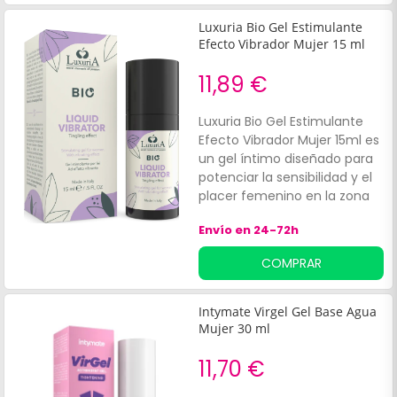
Luxuria Bio Gel Estimulante
Efecto Vibrador Mujer 15 ml
11,89 €
Luxuria Bio Gel Estimulante
Efecto Vibrador Mujer 15ml es
un gel íntimo diseñado para
potenciar la sensibilidad y el
placer femenino en la zona
íntima. Su fórmula
Envío en 24-72h
innovadora, con efecto
vibrador, estimula
COMPRAR
intensamente el clítoris,
ofreciendo sensaciones
únicas y una experiencia
Intymate Virgel Gel Base Agua
sexual más intensa.
Mujer 30 ml
11,70 €