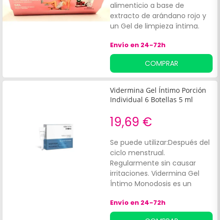
alimenticio a base de
extracto de arándano rojo y
un Gel de limpieza íntima.
Contribuye a la higiene de la
Envío en 24-72h
zona vaginal mientras
favorece el funcionamiento
COMPRAR
normal de las vías urinarias.
Sus ingredientes tienen
propiedades antibacterianas
Vidermina Gel Íntimo Porción
y calmantes. Indicado para
Individual 6 Botellas 5 ml
adultos.
19,69 €
Se puede utilizar:Después del
ciclo menstrual.
Regularmente sin causar
irritaciones. Vidermina Gel
Íntimo Monodosis es un
producto indicado para:Una
Envío en 24-72h
acción lubricante. Sustitución
en caso de falta de