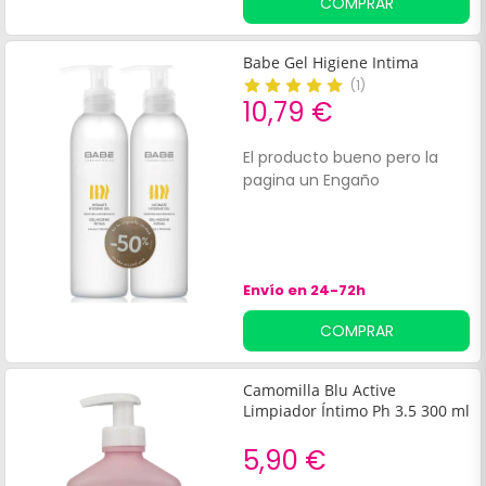
COMPRAR
específicamente diseñada
para satisfacer las
necesidades de las mujeres
Babe Gel Higiene Intima
durante la menopausia.
(
1
)
10,79 €
El producto bueno pero la
pagina un Engaño
Envío en 24-72h
COMPRAR
Camomilla Blu Active
Limpiador Íntimo Ph 3.5 300 ml
5,90 €