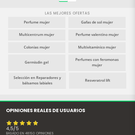
equilibrio natural y el confort
en la higiene íntima
LAS MEJORES OFERTAS
femenina.
Perfume mujer
Gafas de sol mujer
Multicentrum mujer
Perfume valentino mujer
Colonias mujer
Multivitaminico mujer
Perfumes con feromonas
Germisdin gel
mujer
Selección en Reparadores y
Resveratrol lift
bálsamos labiales
OPINIONES REALES DE USUARIOS
4,5
/
5
BASADO EN
48150
OPINIONES