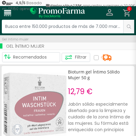
4,5
/
5
Basado
Envíos sólo a 1,99€
para cestas superiores a 20,00€
en
48150
opiniones
0
menu
Gel íntimo mujer
GEL ÍNTIMO MUJER
Filtrar
Bioturm gel Íntimo Sólido
Mujer 50 g
12,79 €
Jabón sólido especialmente
diseñado para la limpieza y
cuidado de la zona íntima de
las mujeres. Su fórmula está
enriquecida con principios