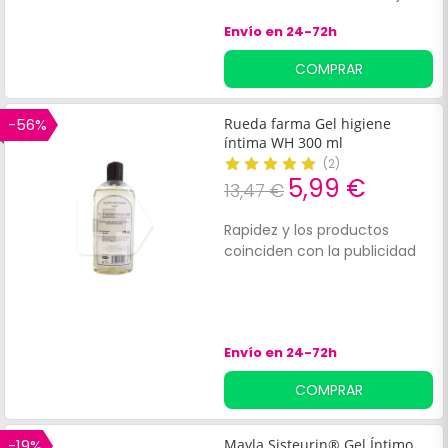
íntimos. Su fórmula actúa
Envío en 24-72h
directamente en la zona
genital, potenciando la
COMPRAR
sensibilidad y la respuesta
sexual.
-56%
Rueda farma Gel higiene
íntima WH 300 ml
(
2
)
5,99 €
13,47 €
Rapidez y los productos
coinciden con la publicidad
Envío en 24-72h
COMPRAR
-19%
Mayla Sisteurin® Gel Íntimo