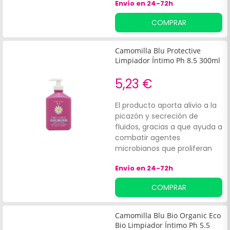
Envío en 24-72h
tratamientos ginecológicos.
COMPRAR
Camomilla Blu Protective
Limpiador Íntimo Ph 8.5 300ml
5,23 €
El producto aporta alivio a la
picazón y secreción de
fluidos, gracias a que ayuda a
combatir agentes
microbianos que proliferan
en la zona íntima de la mujer.
Envío en 24-72h
COMPRAR
Camomilla Blu Bio Organic Eco
Bio Limpiador Íntimo Ph 5.5