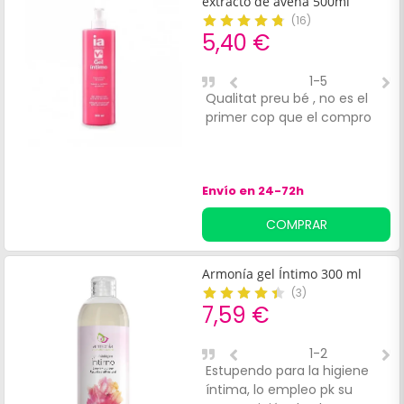
extracto de avena 500ml
(
16
)
5,40 €
1-5
Qualitat preu bé , no es el
S
primer cop que el compro
e
Envío en 24-72h
COMPRAR
Armonía gel Íntimo 300 ml
(
3
)
7,59 €
1-2
Estupendo para la higiene
Y
íntima, lo empleo pk su
p