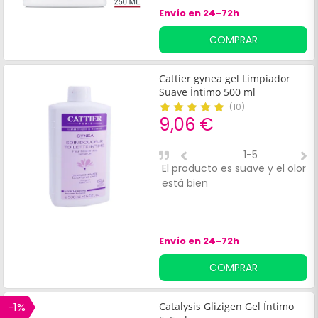
Envío en 24-72h
COMPRAR
Cattier gynea gel Limpiador
Suave Íntimo 500 ml
(
10
)
9,06 €
1-5
El producto es suave y el olor
L
está bien
p
Envío en 24-72h
COMPRAR
-1%
Catalysis Glizigen Gel Íntimo