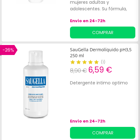
mujeres adultas y
adolescentes. Su fórmula,
con p. H fisiológico,
Envío en 24-72h
contiene:Aceite de
ricinoÁcido láctico. Estos
COMPRAR
ingredientes favorecen el
equilibrio de la flora.
-26%
SauGella Dermolíquido pH3,5
250 ml
(
1
)
6,59 €
8,90 €
Detergente intimo optimo
Envío en 24-72h
COMPRAR