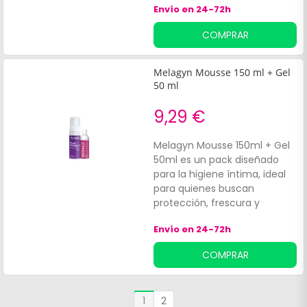
Envío en 24-72h
COMPRAR
Melagyn Mousse 150 ml + Gel
50 ml
9,29 €
Melagyn Mousse 150ml + Gel
50ml es un pack diseñado
para la higiene íntima, ideal
para quienes buscan
protección, frescura y
cuidado diario en la zona
Envío en 24-72h
íntima. Este conjunto de
productos está formulado
COMPRAR
especialmente para pieles
sensibles, proporcionando
una limpieza suave y eficaz
1
2
que ayuda a mantener el