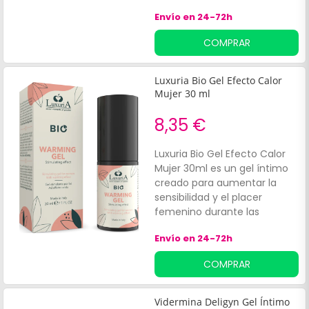
fórmula acuosa, diseñada
Envío en 24-72h
para masajes íntimos, ofrece
un refrescante efecto frío
COMPRAR
que intensifica las
sensaciones, proporcionando
un bienestar íntimo superior
Luxuria Bio Gel Efecto Calor
y mayor comodidad durante
Mujer 30 ml
las relaciones.
8,35 €
Luxuria Bio Gel Efecto Calor
Mujer 30ml es un gel íntimo
creado para aumentar la
sensibilidad y el placer
femenino durante las
relaciones. Ofrece una
Envío en 24-72h
agradable sensación de calor
en la zona íntima, diseñada
COMPRAR
para aquellas que buscan
mejorar su experiencia
sexual.
Vidermina Deligyn Gel Íntimo