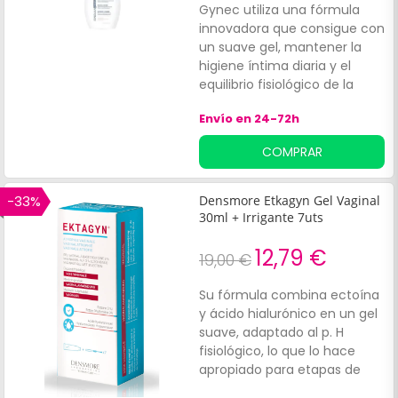
Gynec utiliza una fórmula
innovadora que consigue con
un suave gel, mantener la
higiene íntima diaria y el
equilibrio fisiológico de la
zona genital. Mediante el uso
Envío en 24-72h
de Body.
COMPRAR
-33%
Densmore Etkagyn Gel Vaginal
30ml + Irrigante 7uts
12,79 €
19,00 €
Su fórmula combina ectoína
y ácido hialurónico en un gel
suave, adaptado al p. H
fisiológico, lo que lo hace
apropiado para etapas de
cambios hormonales o tras