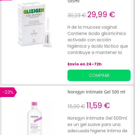
5x5ml
29,99 €
30,23 €
H de la mucosa vaginal.
Contiene ácido glicirricínico
activado con acción
higiénica y ácido láctico que
contribuye a mantener la
salud de la microflora natural
Envío en 24-72h
de las mucosas de los
órganos sexuales.
COMPRAR
-23%
Noregyn Intimate Gel 500 ml
11,59 €
15,00 €
Noregyn Intimate Gel 500ml
es un gel suave para una
adecuada higiene íntima de