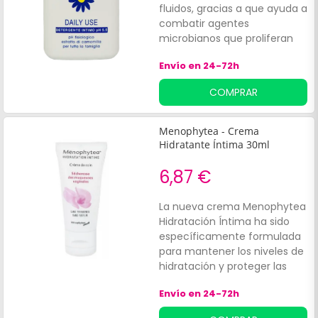
fluidos, gracias a que ayuda a
combatir agentes
microbianos que proliferan
en la zona íntima de la mujer.
Envío en 24-72h
COMPRAR
Menophytea - Crema
Hidratante Íntima 30ml
6,87 €
La nueva crema Menophytea
Hidratación Íntima ha sido
específicamente formulada
para mantener los niveles de
hidratación y proteger las
mucosas íntimas.
Envío en 24-72h
CARACTERÍSTICAS Phythea ha
desarrollado una fórmula