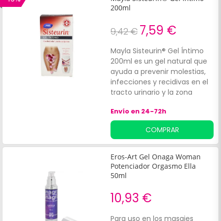
200ml
7,59 €
9,42 €
Mayla Sisteurin® Gel Íntimo
200ml es un gel natural que
ayuda a prevenir molestias,
infecciones y recidivas en el
tracto urinario y la zona
vulvar. Actúa a 3 niveles:
Envío en 24-72h
Gracias a su fórmula con
prebióticos, para cuidar la
COMPRAR
flora vaginal e instestinal y
estimular las defensas, y con
extracto de arándano rojo
Eros-Art Gel Onaga Woman
americano que previene la
Potenciador Orgasmo Ella
proliferación bacteriana en la
50ml
vejiga. Puede tomarse junto
10,93 €
con antibióticos.
Para uso en los masajes