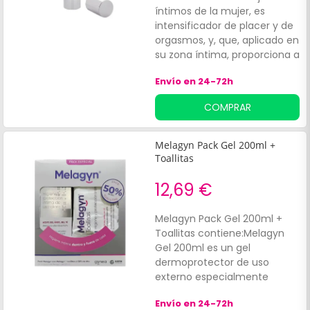
íntimos de la mujer, es
intensificador de placer y de
orgasmos, y, que, aplicado en
su zona íntima, proporciona a
la mujer más sensibilidad,
Envío en 24-72h
más sensualidad, facilitando
y alargando el tiempo de
COMPRAR
placer. Esta nueva fórmula le
proporciona mayor suavidad
y un notable deslizamiento y,
Melagyn Pack Gel 200ml +
todo ello, mejorando, al
Toallitas
mismo tiempo, el cuidado de
su zona más íntima. Su
12,69 €
efecto frío y cálido después,
se complementa con un
Melagyn Pack Gel 200ml +
agradable hormigueo de
Toallitas contiene:Melagyn
placer intenso.
Gel 200ml es un gel
dermoprotector de uso
externo especialmente
formulado para la higiene
Envío en 24-72h
íntima diaria en pieles