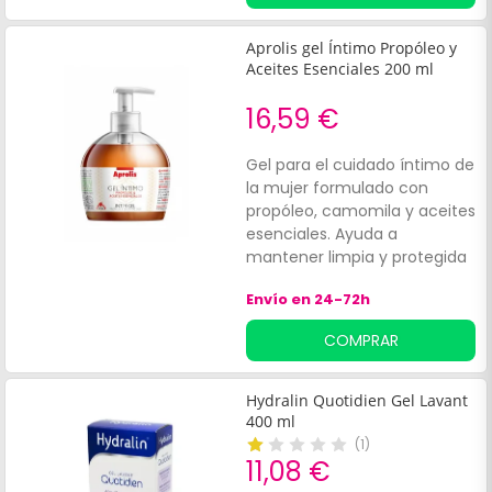
t
c
Aprolis gel Íntimo Propóleo y
e
Aceites Esenciales 200 ml
f
v
16,59 €
b
Gel para el cuidado íntimo de
la mujer formulado con
propóleo, camomila y aceites
esenciales. Ayuda a
mantener limpia y protegida
la mucosa vaginal y
Envío en 24-72h
contribuye a mantener el
equilibrio del p. H la zona
COMPRAR
íntima. Producto apto para
todo tipo de piel.
Hydralin Quotidien Gel Lavant
400 ml
(
1
)
11,08 €