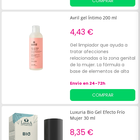
COMPRAR
secreción fisiológica natural.
Avril gel Íntimo 200 ml
4,43 €
Gel limpiador que ayuda a
tratar afecciones
relacionadas a la zona genital
de la mujer. La fórmula a
base de elementos de alta
calidad como el azahar y el
Envío en 24-72h
Aloe vera, contribuye a aliviar
molestias e hidratar la
COMPRAR
mucosa vaginal. El producto
favorece a el delicado
equilibrio microbiano, gracias
Luxuria Bio Gel Efecto Frío
a que ayuda a mantener el p.
Mujer 30 ml
H fisiológico de la zona íntima
de la mujer.
8,35 €