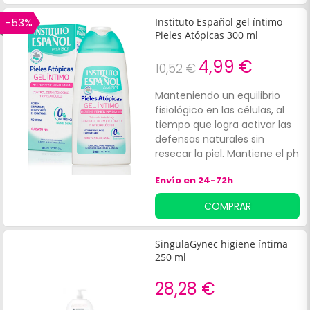
-53%
Instituto Español gel íntimo
Pieles Atópicas 300 ml
4,99 €
10,52 €
Manteniendo un equilibrio
fisiológico en las células, al
tiempo que logra activar las
defensas naturales sin
resecar la piel. Mantiene el ph
natural de la piel, otorga
Envío en 24-72h
propiedades protectoras,
higiénicas, hidratantes y
COMPRAR
refrescantes, garantizando la
eliminación de residuos
externos como la de los
SingulaGynec higiene íntima
comprimidos vaginales,
250 ml
óvulos, entre otros, dejando
un agradable perfume.
28,28 €