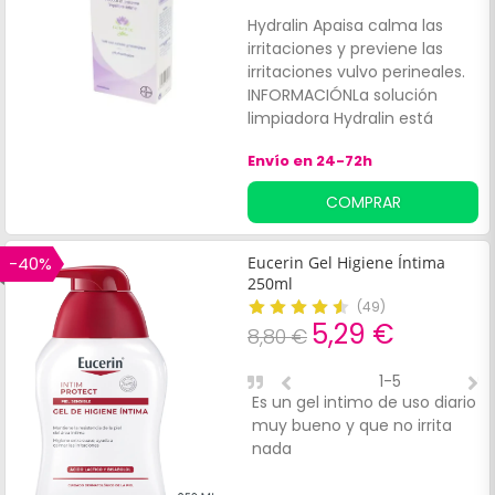
Hydralin Apaisa calma las
irritaciones y previene las
irritaciones vulvo perineales.
INFORMACIÓNLa solución
limpiadora Hydralin está
formulada con extracto de
Envío en 24-72h
loto, conocido por sus
propiedades calmantes e
COMPRAR
hidratantes, respetando al
mismo tiempo la higiene
íntima diaria de la mujer.
-40%
Eucerin Gel Higiene Íntima
250ml
(
49
)
5,29 €
8,80 €
1-5
Es un gel intimo de uso diario
P
muy bueno y que no irrita
nada