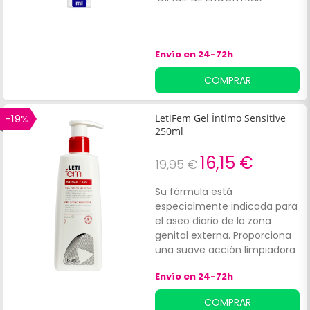
h
d
p
Envío en 24-72h
l
u
COMPRAR
v
i
p
-19%
LetiFem Gel Íntimo Sensitive
o
250ml
d
l
16,15 €
19,95 €
v
v
Su fórmula está
e
especialmente indicada para
r
el aseo diario de la zona
z
genital externa. Proporciona
A
una suave acción limpiadora
d
que resulta muy respetuosa
v
Envío en 24-72h
con esta delicada zona.
c
COMPRAR
C