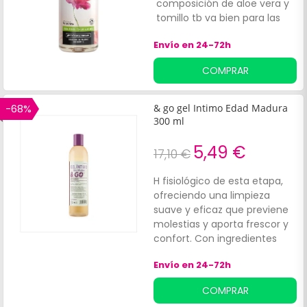
composición de aloe vera y
tomillo tb va bien para las
hemorroides
Envío en 24-72h
COMPRAR
-68%
& go gel Intimo Edad Madura
300 ml
5,49 €
17,10 €
H fisiológico de esta etapa,
ofreciendo una limpieza
suave y eficaz que previene
molestias y aporta frescor y
confort. Con ingredientes
como:Centella asiática.
Envío en 24-72h
COMPRAR