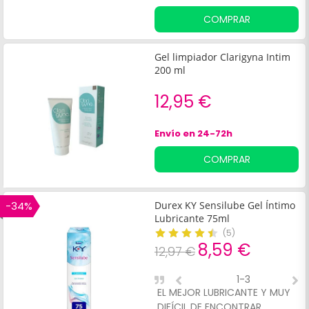
sensibles. Este gel repara y
COMPRAR
protege la piel de la zona
íntima, aportando una
sensación de frescor y
Gel limpiador Clarigyna Intim
confort.
200 ml
12,95 €
Envío en 24-72h
COMPRAR
-34%
Durex KY Sensilube Gel Íntimo
Lubricante 75ml
(
5
)
8,59 €
12,97 €
1-3
EL MEJOR LUBRICANTE Y MUY
E
DIFÍCIL DE ENCONTRAR
l