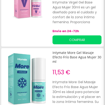
Intymate Virgel Gel Base
Agua Mujer 30ml es un gel
diseñado para el cuidado y
confort de la zona íntima
femenina. Proporciona
hidratación inmediata y una
Envío en 24-72h
sensación de frescor y
bienestar desde la primera
COMPRAR
aplicación.
Intymate More Gel Masaje
Efecto Frío Base Agua Mujer 30
ml
11,53 €
Intymate More Gel Masaje
Efecto Frío Base Agua Mujer
30ml es ideal para potenciar
la estimulación y el placer en
la zona íntima femenina. Su