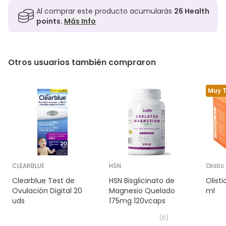
Al comprar este producto acumularás
26
Health
points.
Más Info
Otros usuarios también compraron
Muy 
CLEARBLUE
HSN
Olistic
Clearblue Test de
HSN Bisglicinato de
Olist
Ovulación Digital 20
Magnesio Quelado
ml
uds
175mg 120vcaps
(
6
)