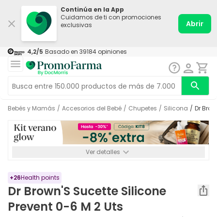
Continúa en la App
Cuidamos de ti con promociones
Abrir
exclusivas
4,2
/5
Basado en
39184
opiniones
Bebés y Mamás
/
Accesorios del Bebé
/
Chupetes
/
Silicona
/
Dr Bro
Ver detalles
*-8% a partir de 72€ hasta el 16/08/2026. Se excluyen
Medicamentos y Leches infantiles de 0-6 meses o especiales. No
acumulable.
+
26
Health points
Dr Brown'S Sucette Silicone
Prevent 0-6 M 2 Uts