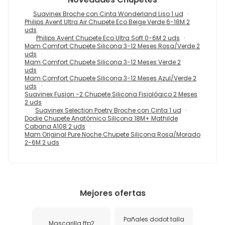
Suavinex Broche con Cinta Wonderland Liso 1 ud
Philips Avent Ultra Air Chupete Eco Beige Verde 6-18M 2
uds
Philips Avent Chupete Eco Ultra Soft 0-6M 2 uds
Mam Comfort Chupete Silicona 3-12 Meses Rosa/Verde 2
uds
Mam Comfort Chupete Silicona 3-12 Meses Verde 2
uds
Mam Comfort Chupete Silicona 3-12 Meses Azul/Verde 2
uds
Suavinex Fusion -2 Chupete Silicona Fisiológico 2 Meses
2 uds
Suavinex Selection Poetry Broche con Cinta 1 ud
Dodie Chupete Anatómico Silicona 18M+ Mathilde
Cabana A108 2 uds
Mam Original Pure Noche Chupete Silicona Rosa/Morado
2-6M 2 uds
Mejores ofertas
Pañales dodot talla
Mascarilla ffp2