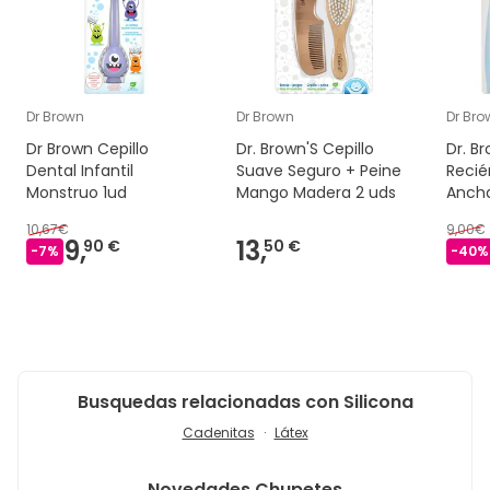
Dr Brown
Dr Brown
Dr Bro
Dr Brown Cepillo
Dr. Brown'S Cepillo
Dr. B
Dental Infantil
Suave Seguro + Peine
Recié
Monstruo 1ud
Mango Madera 2 uds
Ancha
10,67€
9,00€
9,
13,
90 €
50 €
-
7
%
-
40
%
Busquedas relacionadas con Silicona
Cadenitas
Látex
Novedades
Chupetes