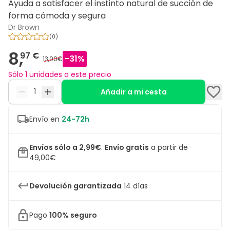
Ayuda a satisfacer el instinto natural de succión de
forma cómoda y segura
Dr Brown
(
0
)
8,
97 €
-
31
%
13,00€
Sólo 1 unidades a este precio
Añadir a mi cesta
Envío en
24-72h
Envíos sólo a 2,99€
.
Envío gratis
a partir de
49,00€
Devolución garantizada
14 días
Pago
100% seguro