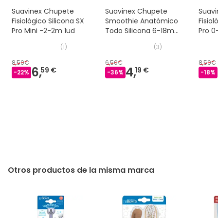
Suavinex Chupete
Suavinex Chupete
Suavi
Fisiológico Silicona SX
Smoothie Anatómico
Fisiol
Pro Mini -2-2m 1ud
Todo Silicona 6-18m
Pro 0
1ud
(
1
)
(
3
)
8,50€
6,50€
8,50€
6,
4,
59 €
19 €
-
22
%
-
36
%
-
18
%
Otros productos de la misma marca