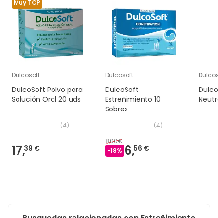
Muy TOP
Dulcosoft
Dulcosoft
Dulcos
DulcoSoft Polvo para
DulcoSoft
Dulco
Solución Oral 20 uds
Estreñimiento 10
Neutr
Sobres
(
4
)
(
4
)
8,00€
17,
6,
39 €
56 €
-
18
%
Busquedas relacionadas con Estreñimiento