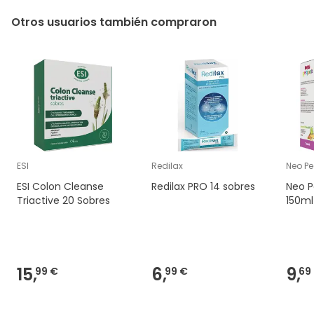
Otros usuarios también compraron
ESI
Redilax
Neo P
ESI Colon Cleanse
Redilax PRO 14 sobres
Neo P
Triactive 20 Sobres
150ml
15,
6,
9,
99 €
99 €
69