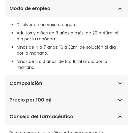
Modo de empleo
Disolver en un vaso de agua.
Adultos y niños de 8 años o más: de 20 a 40ml al
día por la mañana.
Niños de 4 a 7 años: 16 a 32ml de solución al día
por la mañana.
Niños de 2 a 3 años: de 8 a 16ml al día por la
mañana.
Composición
Sorbato de Potasio (Conservante), Macrogol 400,
Precio por 100 ml
Ácido Cítrico, Agua Purificada.
4,84€ / 100 ml
Consejo del farmacéutico
Para prevenir el estreñimiento es importante