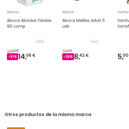
Aboca
Aboca
Santiv
Aboca Aliviolas Fisiolax
Aboca Melilax Adult 6
Santi
90 comp
uds
Sanaf
(
188
)
(
44
)
20,50€
11,90€
14,
8,
5,
06 €
42 €
00
-
31
%
-
29
%
Otros productos de la misma marca