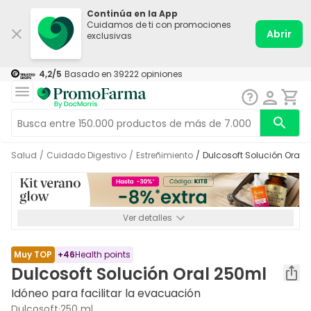
Continúa en la App
Cuidamos de ti con promociones
Abrir
exclusivas
4,2
/5
Basado en
39222
opiniones
Salud
/
Cuidado Digestivo
/
Estreñimiento
/
Dulcosoft Solución Oral 
Ver detalles
*-8% a partir de 72€ hasta el 16/08/2026. Se excluyen
Medicamentos y Leches infantiles de 0-6 meses o especiales. No
acumulable.
Muy TOP
+
46
Health points
Dulcosoft Solución Oral 250ml
Idóneo para facilitar la evacuación
Dulcosoft
·
250 ml