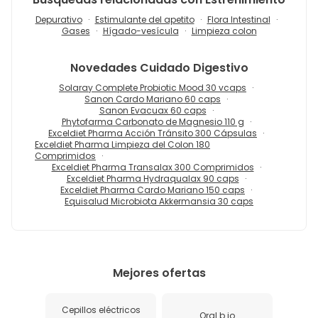
Depurativo
Estimulante del apetito
Flora Intestinal
Gases
Hígado-vesícula
Limpieza colon
Novedades
Cuidado Digestivo
Solaray Complete Probiotic Mood 30 vcaps
Sanon Cardo Mariano 60 caps
Sanon Evacuax 60 caps
Phytofarma Carbonato de Magnesio 110 g
Exceldiet Pharma Acción Tránsito 300 Cápsulas
Exceldiet Pharma Limpieza del Colon 180
Comprimidos
Exceldiet Pharma Transalax 300 Comprimidos
Exceldiet Pharma Hydraqualax 90 caps
Exceldiet Pharma Cardo Mariano 150 caps
Equisalud Microbiota Akkermansia 30 caps
Mejores ofertas
Cepillos eléctricos
Oral b io