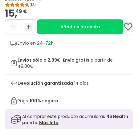
(
12
)
15,
49 €
Añadir a mi cesta
Envío en
24-72h
Envíos sólo a 2,99€
.
Envío gratis
a partir de
49,00€
Devolución garantizada
14 días
Pago
100% seguro
Al comprar este producto acumularás
46
Health
points.
Más Info