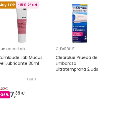
Muy TOP
-15% 2ª ud.
Muy TOP
umlaude Lab
CLEARBLUE
Olistic
Cumlaude Lab Mucus
Clearblue Prueba de
Olistic 
el Lubricante 30ml
Embarazo
28x25 ml
Ultratemprana 2 uds
(
196
)
1,52€
54,90€
7,
3
39 €
-
36
%
-
29
%