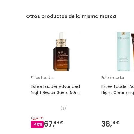
Otros productos de la misma marca
Estee Lauder
Estee Lauder
Estee Lauder Advanced
Estée Lauder A
Night Repair Suero 50ml
Night Cleansin
(
2
)
113,00€
67,
38,
99 €
19 €
-
40
%