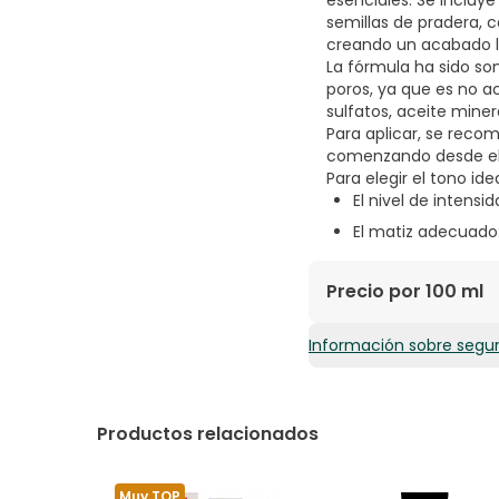
esenciales. Se incluy
semillas de pradera, 
creando un acabado li
La fórmula ha sido so
poros, ya que es no ac
sulfatos, aceite miner
Para aplicar, se recom
comenzando desde el c
Para elegir el tono id
El nivel de intensi
El matiz adecuado: 
Precio por 100 ml
Información sobre segu
167,97€ / 100 ml
Productos relacionados
Muy TOP