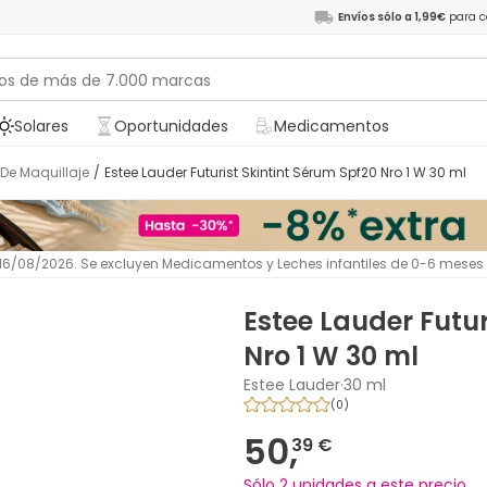
Envíos sólo a 1,99€
para c
Solares
Oportunidades
Medicamentos
 De Maquillaje
/
Estee Lauder Futurist Skintint Sérum Spf20 Nro 1 W 30 ml
l 16/08/2026. Se excluyen Medicamentos y Leches infantiles de 0-6 meses
Estee Lauder Futur
Nro 1 W 30 ml
Estee Lauder
·
30 ml
(
0
)
50,
39 €
Sólo 2 unidades a este precio