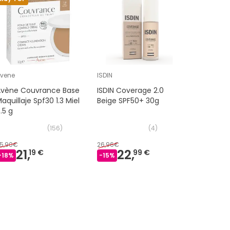
vene
ISDIN
Avene
Avène Couvrance Base
ISDIN Coverage 2.0
Avène C
aquillaje Spf30 1.3 Miel
Beige SPF50+ 30g
Maquillaj
.5 g
Arena 8.
(
156
)
(
4
)
5,90€
26,96€
25,90€
21,
22,
21
19 €
99 €
-
18
%
-
15
%
-
18
%