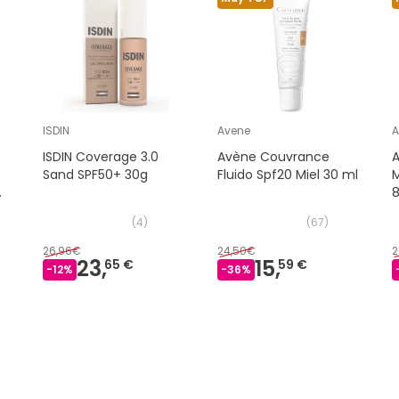
ISDIN
Avene
A
ISDIN Coverage 3.0
Avène Couvrance
Sand SPF50+ 30g
Fluido Spf20 Miel 30 ml
M
8
(
4
)
(
67
)
26,96€
24,50€
2
23,
15,
65 €
59 €
-
12
%
-
36
%