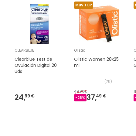
Muy TOP
CLEARBLUE
Olistic
C
Clearblue Test de
Olistic Women 28x25
Ovulación Digital 20
ml
G
uds
(
75
)
49,90€
1
24,
37,
99 €
49 €
-
25
%