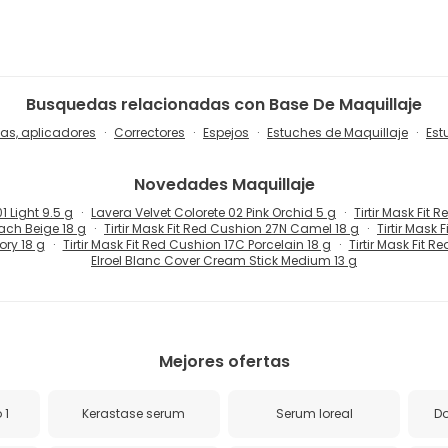
Busquedas relacionadas con Base De Maquillaje
as, aplicadores
Correctores
Espejos
Estuches de Maquillaje
Est
Novedades
Maquillaje
 Light 9.5 g
Lavera Velvet Colorete 02 Pink Orchid 5 g
Tirtir Mask Fit
each Beige 18 g
Tirtir Mask Fit Red Cushion 27N Camel 18 g
Tirtir Mask
ory 18 g
Tirtir Mask Fit Red Cushion 17C Porcelain 18 g
Tirtir Mask Fit 
Elroel Blanc Cover Cream Stick Medium 13 g
Mejores ofertas
 1
Kerastase serum
Serum loreal
Do