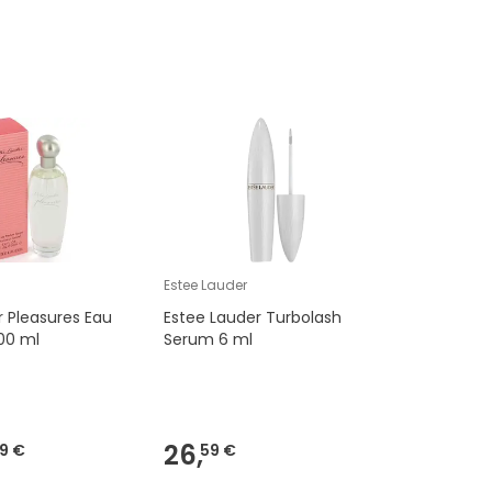
Estee Lauder
r Pleasures Eau
Estee Lauder Turbolash
00 ml
Serum 6 ml
26,
9 €
59 €