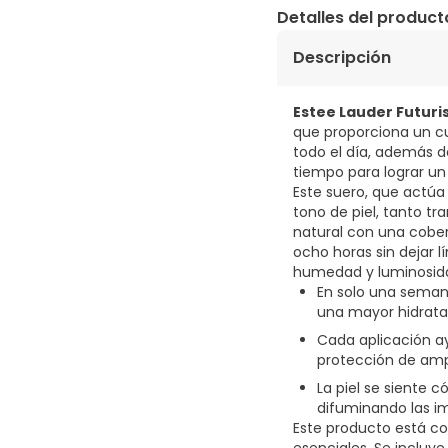
Detalles del product
Descripción
Estee Lauder Futuri
que proporciona un cu
todo el día, además de
tiempo para lograr un br
Este suero, que actúa
tono de piel, tanto t
natural con una cober
ocho horas sin dejar lí
humedad y luminosidad
En solo una semana
una mayor hidrata
Cada aplicación ay
protección de amp
La piel se siente 
difuminando las i
Este producto está co