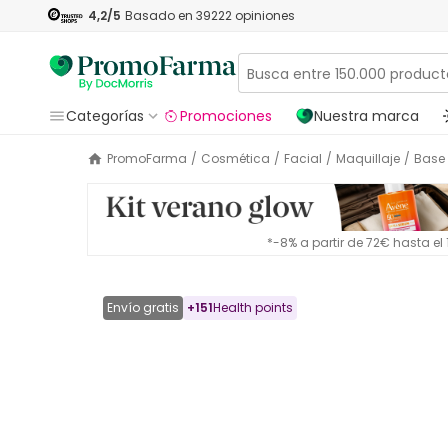
4,2
/5
Basado en
39222
opiniones
Categorías
Promociones
Nuestra marca
PromoFarma
/
Cosmética
/
Facial
/
Maquillaje
/
Base
*-8% a partir de 72€ hasta e
Envío gratis
+
151
Health points