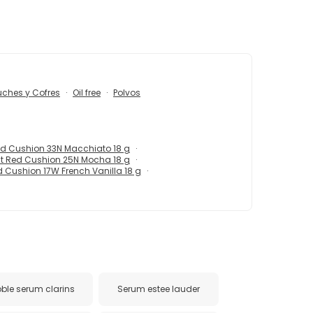
uches y Cofres
Oil free
Polvos
 Red Cushion 33N Macchiato 18 g
 Fit Red Cushion 25N Mocha 18 g
Red Cushion 17W French Vanilla 18 g
ble serum clarins
Serum estee lauder