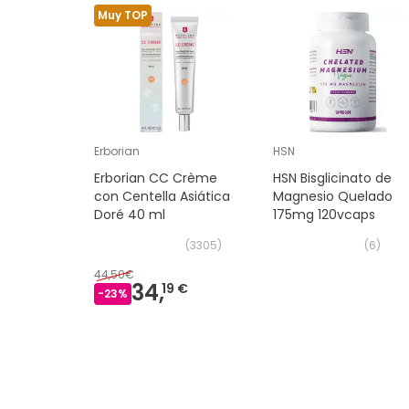
Muy TOP
Erborian
HSN
Erborian CC Crème
HSN Bisglicinato de
con Centella Asiática
Magnesio Quelado
Doré 40 ml
175mg 120vcaps
(
3305
)
(
6
)
44,50€
34,
19 €
-
23
%