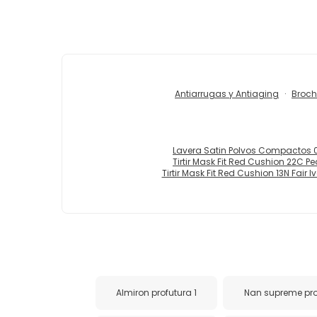
Antiarrugas y Antiaging
Broch
Lavera Satin Polvos Compactos 01
Tirtir Mask Fit Red Cushion 22C P
Tirtir Mask Fit Red Cushion 13N Fair Iv
Almiron profutura 1
Nan supreme pro