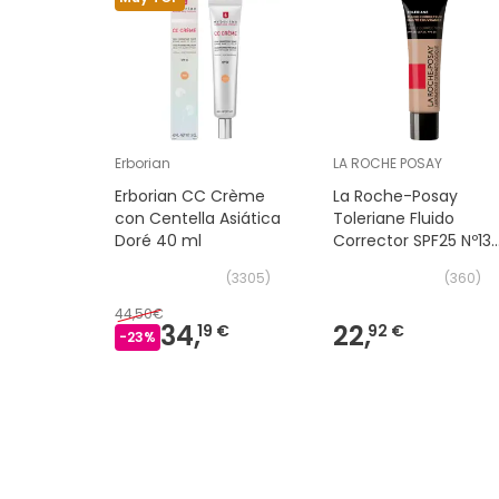
Erborian
LA ROCHE POSAY
Erborian CC Crème
La Roche-Posay
con Centella Asiática
Toleriane Fluido
Doré 40 ml
Corrector SPF25 Nº13
Beige Arena 30ml
(
3305
)
(
360
)
44,50€
34,
22,
19 €
92 €
-
23
%