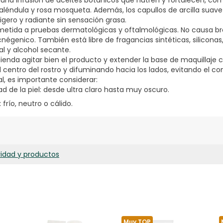
e una infusión de aceites botánicos que nutren y fortalecen, com
caléndula y rosa mosqueta. Además, los capullos de arcilla suave
gero y radiante sin sensación grasa.
metida a pruebas dermatológicas y oftalmológicas. No causa bro
négenico. También está libre de fragancias sintéticas, siliconas,
al y alcohol secante.
ienda agitar bien el producto y extender la base de maquillaje co
entro del rostro y difuminando hacia los lados, evitando el con
eal, es importante considerar:
dad de la piel: desde ultra claro hasta muy oscuro.
frío, neutro o cálido.
ridad y productos
Muy TOP