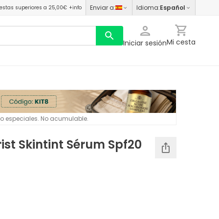
Enviar a
:
Idioma
:
Español
estas superiores a 25,00€
+info
Mi cesta
Iniciar sesión
 o especiales. No acumulable.
ist Skintint Sérum Spf20