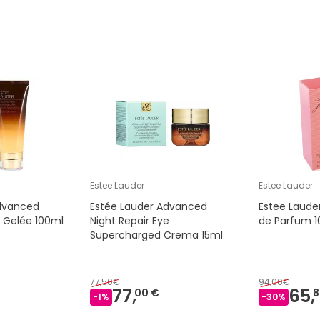
Estee Lauder
Estee Lauder
dvanced
Estée Lauder Advanced
Estee Laude
g Gelée 100ml
Night Repair Eye
de Parfum 1
Supercharged Crema 15ml
77,50€
94,00€
77,
65,
00 €
8
-
1
%
-
30
%