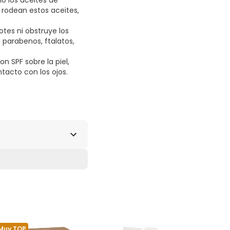
o los aceites de
 rodean estos aceites,
tes ni obstruye los
 parabenos, ftalatos,
n SPF sobre la piel,
tacto con los ojos.
Muy TOP
Muy TOP