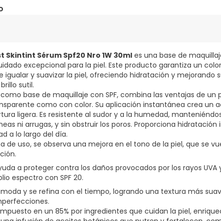
o
st Skintint Sérum Spf20 Nro 1W 30ml
es una base de maquillaj
idado excepcional para la piel. Este producto garantiza un colo
 igualar y suavizar la piel, ofreciendo hidratación y mejorando 
illo sutil.
 como base de maquillaje con SPF, combina las ventajas de un 
ransparente como con color. Su aplicación instantánea crea un 
tura ligera. Es resistente al sudor y a la humedad, manteniéndo
neas ni arrugas, y sin obstruir los poros. Proporciona hidratación
 a lo largo del día.
 de uso, se observa una mejora en el tono de la piel, que se v
ción.
uda a proteger contra los daños provocados por los rayos UVA y
lio espectro con SPF 20.
cómoda y se refina con el tiempo, logrando una textura más sua
mperfecciones.
mpuesto en un 85% por ingredientes que cuidan la piel, enrique