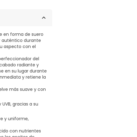
e en forma de suero
r auténtico durante
su aspecto con el
perfeccionador del
acabado radiante y
se en su lugar durante
 inmediata y retiene la
uelve más suave y con
 UVB, gracias a su
ve y uniforme,
cido con nutrientes