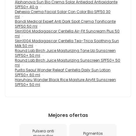
Alphanova Sun Bio Crema Solar Antiedad Antioxidante
SPF50+ 40 g
Dehesia Crema Facial Solar Con Color Bio SPF50 30
ml
Bandi Medical Expert Anti Dark Spot Crema Tonificante
SPF50 50 ml
Skin1004 Madagascar Centella Air-Fit Suncream Plus 50
ml
Skin1004 Madagascar Centella Tea-Trica Soothing Sun
Milk 50 ml
Round Lab Birch Juice Moisturizing Tone Up Sunscreen
SPF50+ 50 ml
Round Lab Birch Juice Moisturizing Sunscreen SPF50+ 50
ml
Purito Seoul Wonder Releaf Centella Daily Sun Lotion
SPF50+ 60 ml
Haruharu Wonder Black Rice Moisture Airyfit Sunscreen
SPF50+ 50 ml
Mejores ofertas
Pulsera anti
Pigmentos
mosquitos