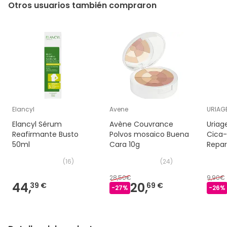
Otros usuarios también compraron
Elancyl
Avene
URIAG
Elancyl Sérum
Avène Couvrance
Uriag
Reafirmante Busto
Polvos mosaico Buena
Cica-
50ml
Cara 10g
Repar
(
16
)
(
24
)
28,50€
9,90€
44,
20,
39 €
69 €
-
27
%
-
26
%