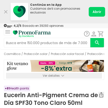
Continúa en la App
Cuidamos de ti con promociones
Abrir
exclusivas
4,2
/5
Basado en
39293
opiniones
Cosmética
/
Protección solar
/
Protección solar facial
/
Protección sol
Ver detalles
*-8% a partir de 72€ hasta el 16/08/2026. Se excluyen
Medicamentos y Leches infantiles de 0-6 meses o especiales. No
acumulable.
+
81
Health points
Eucerin Anti-Pigment Crema de
Día SPF30 Tono Claro 50ml