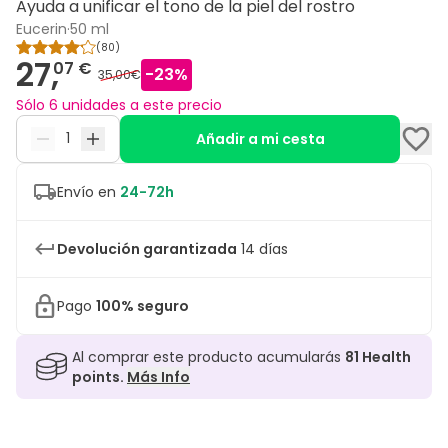
Ayuda a unificar el tono de la piel del rostro
Eucerin
·
50 ml
(
80
)
27,
07 €
-
23
%
35,00€
Sólo 6 unidades a este precio
Añadir a mi cesta
Envío en
24-72h
Devolución garantizada
14 días
Pago
100% seguro
Al comprar este producto acumularás
81
Health
points.
Más Info