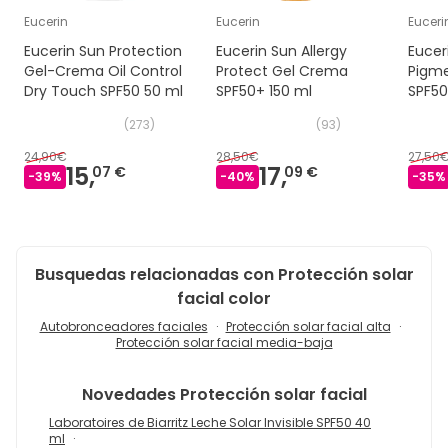
Eucerin
Eucerin
Euceri
Eucerin Sun Protection
Eucerin Sun Allergy
Euceri
Gel-Crema Oil Control
Protect Gel Crema
Pigme
Dry Touch SPF50 50 ml
SPF50+ 150 ml
SPF50
(
273
)
(
93
)
24,90€
28,50€
27,50
15,
17,
07 €
09 €
-
39
%
-
40
%
-
35
%
Busquedas relacionadas con Protección solar
facial color
Autobronceadores faciales
Protección solar facial alta
Protección solar facial media-baja
Novedades
Protección solar facial
Laboratoires de Biarritz Leche Solar Invisible SPF50 40
ml