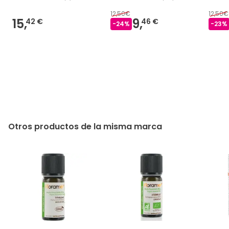
12,50€
12,50€
15,
9,
42 €
46 €
-
24
%
-
23
%
Otros productos de la misma marca