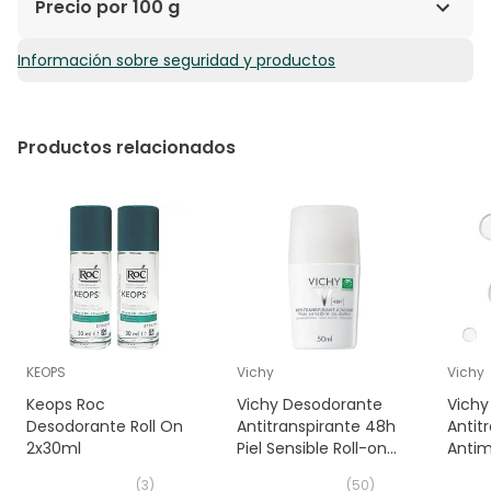
Precio por 100 g
Información sobre seguridad y productos
16,72€ / 100 g
Productos relacionados
KEOPS
Vichy
Vichy
Keops Roc
Vichy Desodorante
Vichy
Desodorante Roll On
Antitranspirante 48h
Antit
2x30ml
Piel Sensible Roll-on
Antim
50ml
50ml
(
3
)
(
50
)