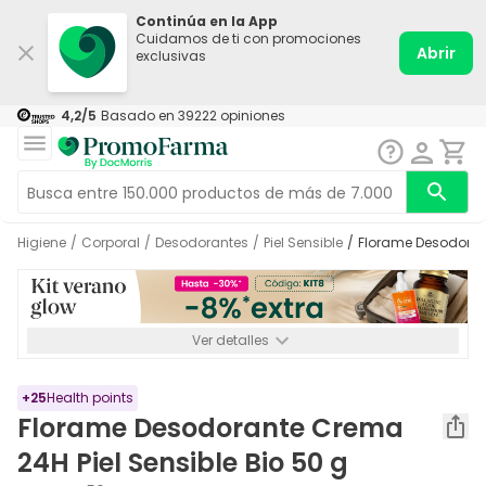
Continúa en la App
Cuidamos de ti con promociones
Abrir
exclusivas
4,2
/5
Basado en
39222
opiniones
Higiene
/
Corporal
/
Desodorantes
/
Piel Sensible
/
Florame Desodoran
Ver detalles
*-8% a partir de 72€ hasta el 16/08/2026. Se excluyen
Medicamentos y Leches infantiles de 0-6 meses o especiales. No
acumulable.
+
25
Health points
Florame Desodorante Crema
24H Piel Sensible Bio 50 g