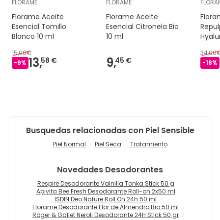
FLORAME
FLORAME
FLORA
Florame Aceite
Florame Aceite
Flor
Esencial Tomillo
Esencial Citronela Bio
Repul
Blanco 10 ml
10 ml
Hyalu
15,00€
34,00
13,
9,
58 €
45 €
-
9
%
-
18
%
Busquedas relacionadas con Piel Sensible
Piel Normal
Piel Seca
Tratamiento
Novedades
Desodorantes
Respire Desodorante Vainilla Tonka Stick 50 g
Apivita Bee Fresh Desodorante Roll-on 2x50 ml
ISDIN Deo Nature Roll On 24h 50 ml
Florame Desodorante Flor de Almendro Bio 50 ml
Roger & Gallet Neroli Desodorante 24H Stick 50 gr