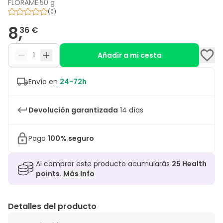
FLORAME
·
50 g
(
0
)
8,
36 €
Añadir a mi cesta
Envío en
24-72h
Devolución garantizada
14 días
Pago
100% seguro
Al comprar este producto acumularás
25
Health
points.
Más Info
Detalles del producto