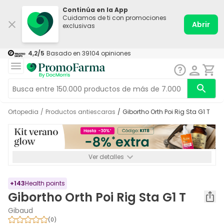
Continúa en la App
Cuidamos de ti con promociones
Abrir
exclusivas
4,2
/5
Basado en
39104
opiniones
Ortopedia
/
Productos antiescaras
/
Gibortho Orth Poi Rig Sta G1 T
Ver detalles
*-8% a partir de 72€ hasta el 16/08/2026. Se excluyen
Medicamentos y Leches infantiles de 0-6 meses o especiales. No
acumulable.
+
143
Health points
Gibortho Orth Poi Rig Sta G1 T
Gibaud
(
0
)