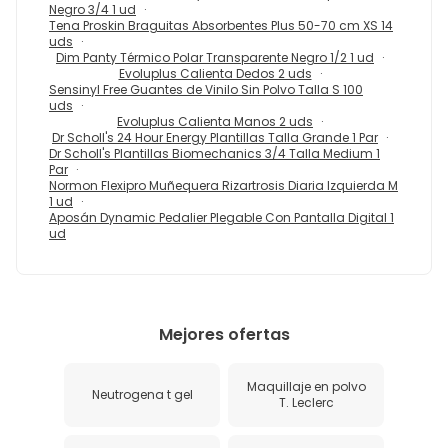
Negro 3/4 1 ud
Tena Proskin Braguitas Absorbentes Plus 50-70 cm XS 14
uds
Dim Panty Térmico Polar Transparente Negro 1/2 1 ud
Evoluplus Calienta Dedos 2 uds
Sensinyl Free Guantes de Vinilo Sin Polvo Talla S 100
uds
Evoluplus Calienta Manos 2 uds
Dr Scholl's 24 Hour Energy Plantillas Talla Grande 1 Par
Dr Scholl's Plantillas Biomechanics 3/4 Talla Medium 1
Par
Normon Flexipro Muñequera Rizartrosis Diaria Izquierda M
1 ud
Aposán Dynamic Pedalier Plegable Con Pantalla Digital 1
ud
Mejores ofertas
Maquillaje en polvo
Neutrogena t gel
T. Leclerc