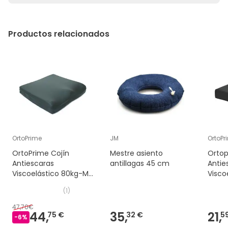
Productos relacionados
OrtoPrime
JM
OrtoPr
OrtoPrime Cojín
Mestre asiento
Ortop
Antiescaras
antillagas 45 cm
Antie
Viscoelástico 80kg-M3
Visco
1ud
Espum
(
1
)
47,70€
44,
35,
21,
75 €
32 €
5
-
6
%