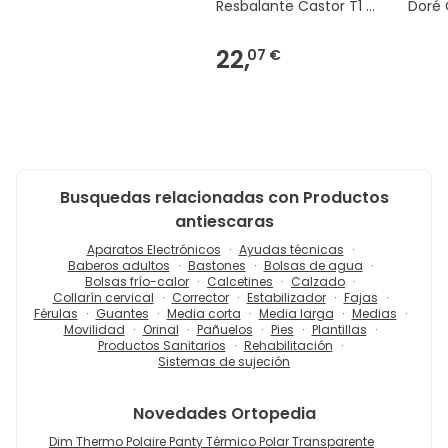
Resbalante Castor T1 1
Doré 
Per
Norm
22,
07 €
Busquedas relacionadas con Productos
antiescaras
Aparatos Electrónicos
Ayudas técnicas
Baberos adultos
Bastones
Bolsas de agua
Bolsas frío-calor
Calcetines
Calzado
Collarín cervical
Corrector
Estabilizador
Fajas
Férulas
Guantes
Media corta
Media larga
Medias
Movilidad
Orinal
Pañuelos
Pies
Plantillas
Productos Sanitarios
Rehabilitación
Sistemas de sujeción
Novedades
Ortopedia
Dim Thermo Polaire Panty Térmico Polar Transparente