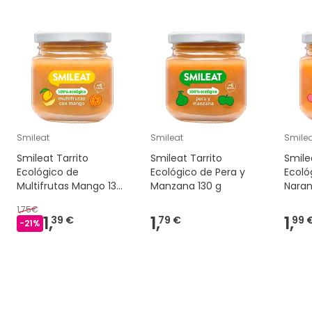
Smileat
Smileat
Smile
Smileat Tarrito
Smileat Tarrito
Smile
Ecológico de
Ecológico de Pera y
Ecoló
Multifrutas Mango 130
Manzana 130 g
Naran
g
130 g
1,75€
1,
1,
1,
39 €
79 €
99 
-
21
%