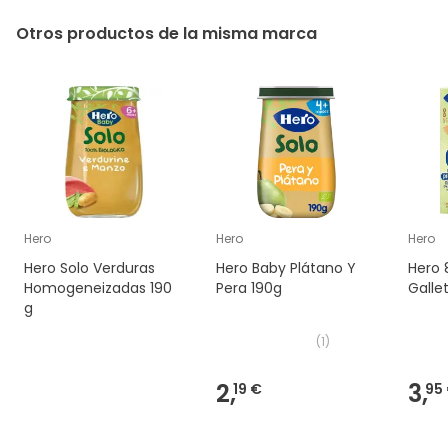
Otros productos de la misma marca
Hero
Hero
Hero
Hero Solo Verduras
Hero Baby Plátano Y
Hero 
Homogeneizadas 190
Pera 190g
Galle
g
(
1
)
2,
3,
19 €
95