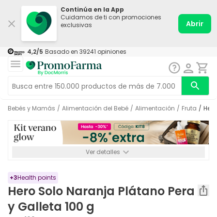
Continúa en la App
Cuidamos de ti con promociones
Abrir
exclusivas
4,2
/5
Basado en
39241
opiniones
Bebés y Mamás
/
Alimentación del Bebé
/
Alimentación
/
Fruta
/
Her
Ver detalles
*-8% a partir de 72€ hasta el 16/08/2026. Se excluyen
Medicamentos y Leches infantiles de 0-6 meses o especiales. No
acumulable.
+
3
Health points
Hero Solo Naranja Plátano Pera
y Galleta 100 g