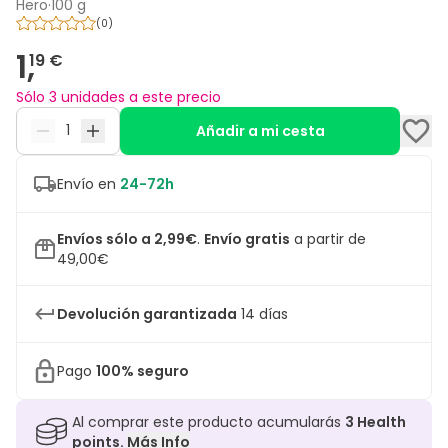
Hero
·
100 g
(
0
)
1,
19 €
Sólo 3 unidades a este precio
Añadir a mi cesta
Envío en
24-72h
Envíos sólo a 2,99€
.
Envío gratis
a partir de
49,00€
Devolución garantizada
14 días
Pago
100% seguro
Al comprar este producto acumularás
3
Health
points.
Más Info