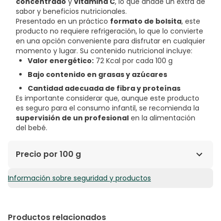
concentrado
y
vitamina C
, lo que añade un extra de
sabor y beneficios nutricionales.
Presentado en un práctico
formato de bolsita
, este
producto no requiere refrigeración, lo que lo convierte
en una opción conveniente para disfrutar en cualquier
momento y lugar. Su contenido nutricional incluye:
Valor energético:
72 Kcal por cada 100 g
Bajo contenido en grasas y azúcares
Cantidad adecuada de fibra y proteínas
Es importante considerar que, aunque este producto
es seguro para el consumo infantil, se recomienda la
supervisión de un profesional
en la alimentación
del bebé.
Precio por 100 g
Información sobre seguridad y productos
1,19€ / 100 g
Productos relacionados