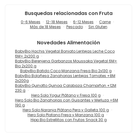
Busquedas relacionadas con Fruta
0-6 Meses
12-18 Meses
6-12 Meses
Carne
Más de 18 Meses
Pescado
Sin Gluten
Novedades
Alimentación
BabyBio Hachis Vegetal Boniato Lentejas Leche Coco
6M+ 2x200 g
BabyBio Berenjena Garbanzos Moussaka Vegetal 6M+
Bio 2x200 g
BabyBio Batido Coco Manzana Fresa Bio 2x130 g
BabyBio Boloñesa Zanahorias Lentejas Tomates +8M
2x200g
BabyBio Quinotto Quinoa Calabaza Champiñon +12M
230 g
Hero Solo Yogur Plátano y Fresa 100 g
Hero Solo Bio Zanahorias con Guisantes y Merluza +6M
190 g
Hero Solo Naranja Plátano Pera y Galleta 100 g
Hero Solo Platano Fresa y Manzana 100 g
Hipp Bio Estrellitas con Frutas Snack 30 g