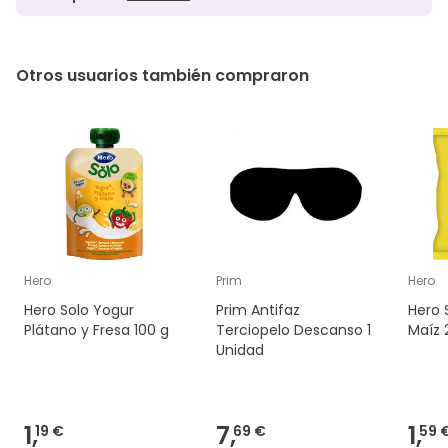
Otros usuarios también compraron
Hero
Prim
Hero
Hero Solo Yogur
Prim Antifaz
Hero 
Plátano y Fresa 100 g
Terciopelo Descanso 1
Maíz 
Unidad
1,
7,
1,
19 €
69 €
59 