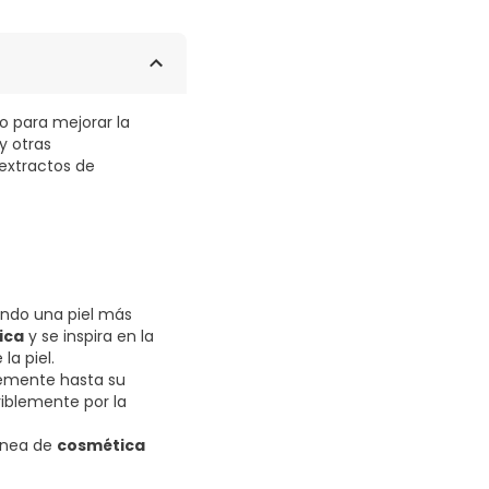
o para mejorar la
y otras
extractos de
endo una piel más
ica
y se inspira en la
la piel.
emente hasta su
riblemente por la
línea de
cosmética