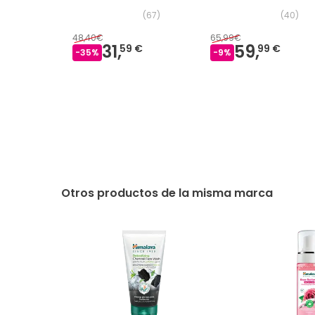
Envejecimiento 30 ml
2x30ml
(
67
)
(
40
)
48,40€
65,99€
31,
59,
59 €
99 €
-
35
%
-
9
%
Otros productos de la misma marca