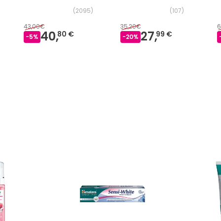
(
2095
)
(
107
)
43,00€
35,20€
6
40,
27,
80 €
99 €
-
5
%
-
20
%