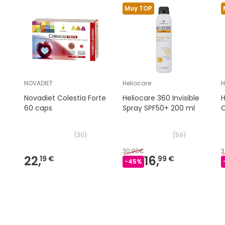
Muy TOP
NOVADIET
Heliocare
H
Novadiet Colestia Forte
Heliocare 360 Invisible
H
60 caps
Spray SPF50+ 200 ml
C
(
30
)
(
59
)
30,98€
3
22,
16,
19 €
99 €
-
45
%