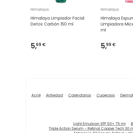
Himalaya
Himalaya
Himalaya Limpiador Facial
Himalaya Espu
Detox Carbón 150 ml
Limpiadora Mice
ml
5,
5,
69 €
99 €
Acné
Antiedad
Calendarios
Cuperosis
Dermat
Light Emulsion SPF 50+ 75 ml
B
Triple Action Serum – Retinal Copper Tech 30 