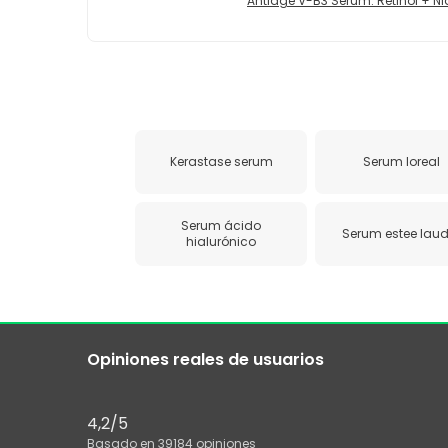
Antiage V-B3 Serum: Retinol + 
Kerastase serum
Serum loreal
Serum ácido
Serum estee laud
hialurónico
Opiniones reales de usuarios
4,2
/5
Basado en
39184
opiniones