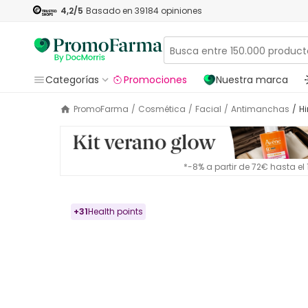
4,2
/5
Basado en
39184
opiniones
Categorías
Promociones
Nuestra marca
PromoFarma
/
Cosmética
/
Facial
/
Antimanchas
/
*-8% a partir de 72€ hasta e
+
31
Health points