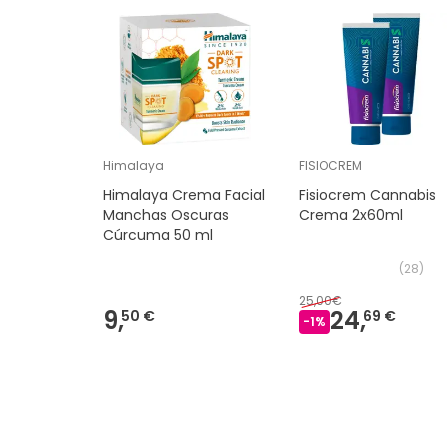
Himalaya
FISIOCREM
Himalaya Crema Facial
Fisiocrem Cannabis
Manchas Oscuras
Crema 2x60ml
Cúrcuma 50 ml
(
28
)
25,00€
9,
24,
50 €
69 €
-
1
%