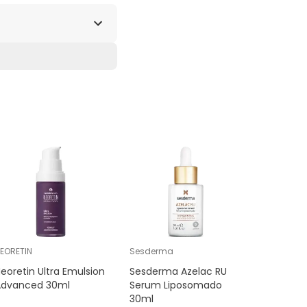
Muy TOP
EORETIN
Sesderma
NEORETIN
eoretin Ultra Emulsion
Sesderma Azelac RU
Neoretin
Advanced 30ml
Serum Liposomado
Control 
30ml
ojos De