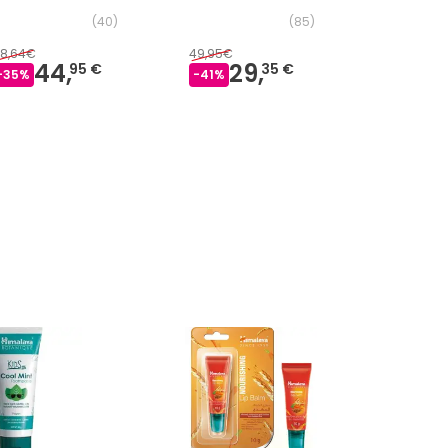
15ml
(
40
)
(
85
)
8,64€
49,95€
47,59€
44,
29,
31
95 €
35 €
-
35
%
-
41
%
-
33
%