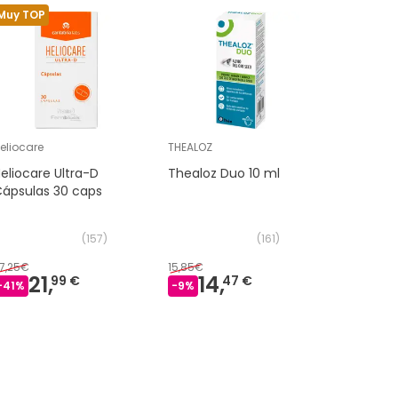
Muy TOP
eliocare
THEALOZ
CLEARBLU
eliocare Ultra-D
Thealoz Duo 10 ml
Clearblu
ápsulas 30 caps
Ovulación
uds
(
157
)
(
161
)
7,25€
15,85€
21,
14,
24,
99 €
47 €
99 
-
41
%
-
9
%