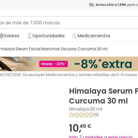
Envíos sólo a 1,99€
para c
Solares
Oportunidades
Medicamentos
Himalaya Serum Facial Manchas Oscuras Curcuma 30 ml
l 16/08/2026. Se excluyen Medicamentos y Leches infantiles de 0-6 meses
Himalaya Serum 
Curcuma 30 ml
Himalaya
·
30 ml
(
0
)
10,
49 €
Sólo 7 unidades a este precio