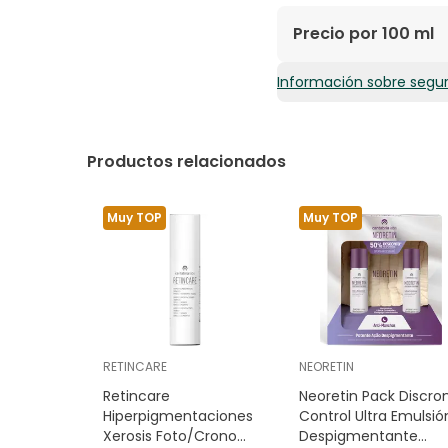
Precio por 100 ml
Información sobre segu
34,97€ / 100 ml
Productos relacionados
Muy TOP
Muy TOP
RETINCARE
NEORETIN
Retincare
Neoretin Pack Discr
Hiperpigmentaciones
Control Ultra Emulsió
Xerosis Foto/Crono
Despigmentante