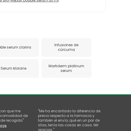
ar Bio-Repair Double Serum 30 ml
Infusiones de
ble serum clarins
cúrcuma
Martiderm platinum
Serum klorane
serum
 con que me
"
Me ha encantado la diferencia de
la comodidad de
precio respecto a la farmacia y
o de recogida
"
también el envío, qué en un par de
días, tenía las cosas en casa. Mil
2026
gracias
"