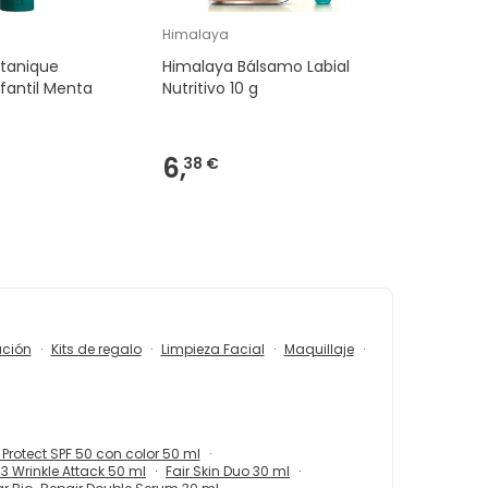
Himalaya
tanique
Himalaya Bálsamo Labial
nfantil Menta
Nutritivo 10 g
6,
38 €
ación
Kits de regalo
Limpieza Facial
Maquillaje
Protect SPF 50 con color 50 ml
3 Wrinkle Attack 50 ml
Fair Skin Duo 30 ml