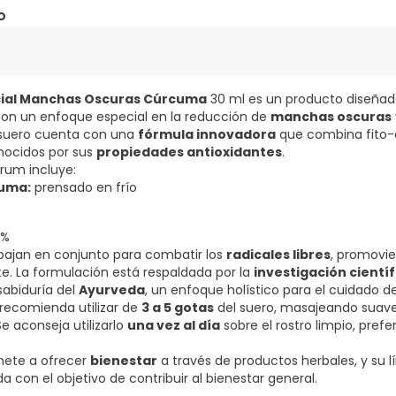
o
cial Manchas Oscuras Cúrcuma
30 ml es un producto diseñad
, con un enfoque especial en la reducción de
manchas oscuras
 suero cuenta con una
fórmula innovadora
que combina fito-
nocidos por sus
propiedades antioxidantes
.
rum incluye:
cuma:
prensado en frío
0%
abajan en conjunto para combatir los
radicales libres
, promovi
te. La formulación está respaldada por la
investigación científ
sabiduría del
Ayurveda
, un enfoque holístico para el cuidado de 
 recomienda utilizar de
3 a 5 gotas
del suero, masajeando suav
e aconseja utilizarlo
una vez al día
sobre el rostro limpio, prefe
ete a ofrecer
bienestar
a través de productos herbales, y su 
 con el objetivo de contribuir al bienestar general.