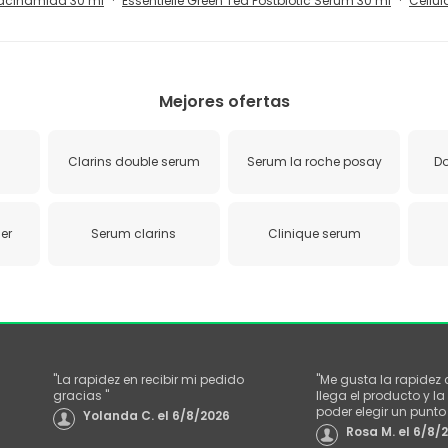
Niacinamida 30 ml
Essentielle Green Tea Postbiotic Serum 30 ml
Cellul
Mejores ofertas
Clarins double serum
Serum la roche posay
Do
er
Serum clarins
Clinique serum
"
La rapidez en recibir mi pedido
"
Me gusta la rapidez
gracias
"
llega el producto y 
poder elegir un punt
Yolanda C.
el
6/8/2026
Rosa M.
el
6/8/