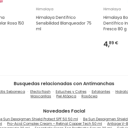
Himalaya
Himalaya
ma
Himalaya Dentífrico
Himalaya Bo
lar Rosa 150
Sensibilidad Blanqueador 75
Dentífrico I
ml
Fresca 80 g
4,
89 €
Busquedas relacionadas con Antimanchas
itis Seborreica
Efecto flash
Estuches y Cofres
Exfoliantes
Hidrat
Mascarillas
Piel Atópica
Rosácea
Novedades
Facial
e Sun Despigmen Shield Protect SPF 50 50 ml
Be Sun Despigmen Shield 
ml
Pro-Acid Complex Cream – Retinal Copper Tech 50 ml
Antiage V-B