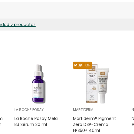
ridad y productos
Muy TOP
LA ROCHE POSAY
MARTIDERM
N
om
La Roche Posay Mela
Martiderm® Pigment
N
n
B3 Sérum 30 ml
Zero DSP-Crema
FPS50+ 40ml