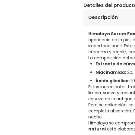
Detalles del product
Descripción
Himalaya Serum Fa
apariencia de la piel
imperfecciones. Este
cúrcuma y regaliz, co
La composición del se
Extracto de cúr
Niacinamida:
2%
Ácido glicólico:
1
Estos ingredientes tr
limpia, suave y radian
riqueza de la antigua 
Para su aplicación, se
completa absorción. S
noche.
Himalaya se comprom
natural
está elaborada