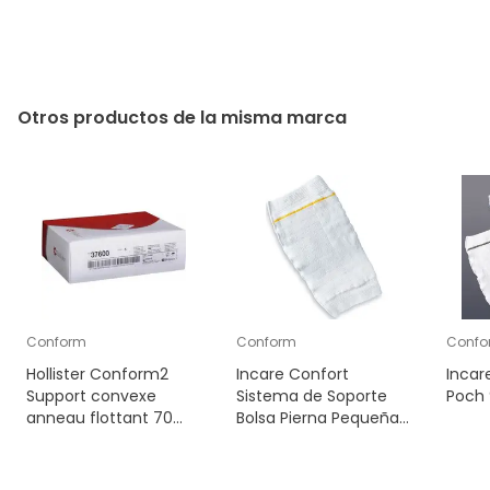
Otros productos de la misma marca
Conform
Conform
Confo
Hollister Conform2
Incare Confort
Incar
Support convexe
Sistema de Soporte
Poch 
anneau flottant 70
Bolsa Pierna Pequeña
mm B/5
9613 1ud