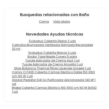
Busquedas relacionadas con Baño
Cama
Vida diaria
Novedades
Ayudas técnicas
Evoluplus Calienta Dedos 2 uds
Calindoo Brumizador Ventilador Nómada Recargable
20 ml
Evoluplus Calienta Manos 2 uds
Booby Tape Nipple Covers 5 pairs
Tusole Aplicador de Crema Azul 1 ud
Tusole Aplicador de Crema Amarillo 1 ud
Glow Botanica Thermal Pillow Lavender Linseed 1 ud
Camry Cr7436 Calienta Camas Eléctrico Doble 150 X160
cm 120 W 1 ud
Glaziar Predator S141 Uv Purificador Aire Ionizador 140 M² 1
ud
Briebe Calienta Camas Eléctrico 160 X100 cm 60 W Eb1132
1 ud