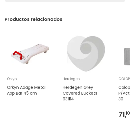
Productos relacionados
Orkyn
Herdegen
COLOP
Orkyn Adage Metal
Herdegen Grey
Colop
App Bar 45 cm
Covered Buckets
P/Act
931114
30
71,
10