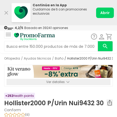
Continúa en la App
Cuidamos de ti con promociones
Abrir
exclusivas
4,2
/5
Basado en
39241
opiniones
Ortopedia
/
Ayudas técnicas
/
Baño
/
Hollister2000 P/Urin Nui9432 30
Ver detalles
*-8% a partir de 72€ hasta el 16/08/2026. Se excluyen
Medicamentos y Leches infantiles de 0-6 meses o especiales. No
acumulable.
+
292
Health points
Hollister2000 P/Urin Nui9432 30
Conform
(
0
)