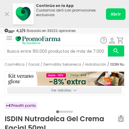
Continúa en la App
Cuidamos de ti con promociones
Abrir
exclusivas
4,2
/5
Basado en
39222
opiniones
Cosmética
/
Facial
/
Dermatitis Seborreica
/
Hidratación
/
ISDIN Nut
Ver detalles
*-8% a partir de 72€ hasta el 16/08/2026. Se excluyen
Medicamentos y Leches infantiles de 0-6 meses o especiales. No
acumulable.
+
47
Health points
ISDIN Nutradeica Gel Crema
Facial 50ml