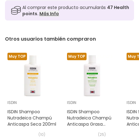
Al comprar este producto acumularás
47
Health
points.
Más Info
Otros usuarios también compraron
Muy TOP
Muy TOP
Muy 
ISDIN
ISDIN
ISDIN
ISDIN Shampoo
ISDIN Shampoo
ISDI
Nutradeica Champú
Nutradeica Champú
Nutr
Anticaspa Seca 200ml
Anticaspa Grasa
Antic
200ml
400m
(
10
)
(
25
)