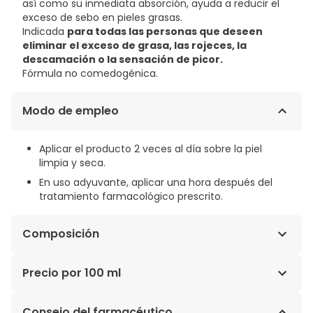
así como su inmediata absorción, ayuda a reducir el
exceso de sebo en pieles grasas.
Indicada
para todas las personas que deseen
eliminar el exceso de grasa, las rojeces, la
descamación o la sensación de picor.
Fórmula no comedogénica.
Modo de empleo
Aplicar el producto 2 veces al día sobre la piel
limpia y seca.
En uso adyuvante, aplicar una hora después del
tratamiento farmacológico prescrito.
Composición
PIROCTONE OLAMINA: ANTIFÚNGICO. STEARYL
Precio por 100 ml
GLYCYRRHETINATE: ANTIINFLAMATORIO. PIDOLATO DE
ZINC: SEBORREGULADOR. ACETAMIDA MEA:
31,70€ / 100 ml
Consejo del farmacéutico