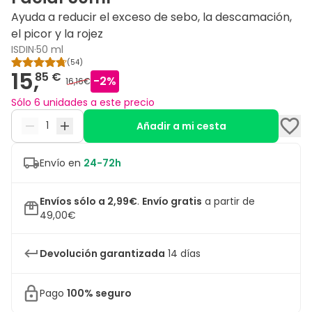
Ayuda a reducir el exceso de sebo, la descamación,
el picor y la rojez
ISDIN
·
50 ml
(
54
)
15,
85 €
-
2
%
16,16€
Sólo 6 unidades a este precio
Añadir a mi cesta
Envío en
24-72h
Envíos sólo a 2,99€
.
Envío gratis
a partir de
49,00€
Devolución garantizada
14 días
Pago
100% seguro