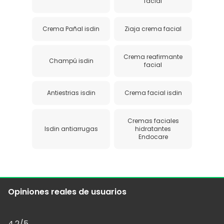
facial
Crema Pañal isdin
Ziaja crema facial
Crema reafirmante
Champú isdin
facial
Antiestrias isdin
Crema facial isdin
Cremas faciales
Isdin antiarrugas
hidratantes
Endocare
Opiniones reales de usuarios
4,2
/5