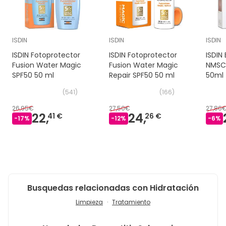
ISDIN
ISDIN
ISDIN
ISDIN Fotoprotector
ISDIN Fotoprotector
ISDIN
Fusion Water Magic
Fusion Water Magic
NMSC 
SPF50 50 ml
Repair SPF50 50 ml
50ml
(
541
)
(
166
)
26,95€
27,50€
27,86
22,
24,
41 €
26 €
-
17
%
-
12
%
-
6
%
Busquedas relacionadas con Hidratación
Limpieza
Tratamiento