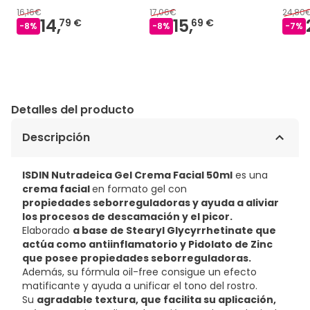
16,16€
17,06€
24,80
14,
15,
79 €
69 €
-
8
%
-
8
%
-
7
%
Detalles del producto
Descripción
ISDIN Nutradeica Gel Crema Facial 50ml
es una
crema facial
en formato gel con
propiedades seborreguladoras y ayuda a aliviar
los procesos de descamación y el picor.
Elaborado
a base de Stearyl Glycyrrhetinate que
actúa como antiinflamatorio y Pidolato de Zinc
que posee propiedades seborreguladoras.
Además, su fórmula oil-free consigue un efecto
matificante y ayuda a unificar el tono del rostro.
Su
agradable textura, que facilita su aplicación,