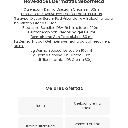
Novedades
Dermatitis Seborreica
Galenicum Derma Dsebium Cleanser 100ml
Bionike Aknet Active Peel Loción Toallitas 10uds
Saluvital Discos Sérum Pad Árbol de Té + Bakuchiol para
Piel Mixta y Grasa 50uds
Bioderma Sensibio DS+ Gel Limpiador 200ml
Dermohemp Acn Cleansing gel 150 ml
Dermohemp Acn Exfosolution 60 ml
Lg Derma Tricodil Gel Intensive Trichological Treatment
30 ml
Lg Derma Sebosal Ds Loción 100 ml
Lg Derma Sebosal Ds Crema 30ml
Idi Nicotinamide DS Crema 30g
Mejores ofertas
Xhekpon crema
Isdin
facial
Weleda crema
Isdin nutradeica