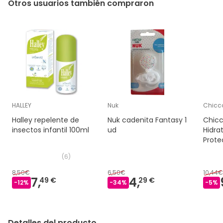
Otros usuarios también compraron
HALLEY
Nuk
Chicc
Halley repelente de
Nuk cadenita Fantasy 1
Chic
insectos infantil 100ml
ud
Hidra
Prote
100ml
(
6
)
8,50€
6,50€
10,44€
7,
4,
49 €
29 €
-
12
%
-
34
%
-
5
%
Detalles del producto