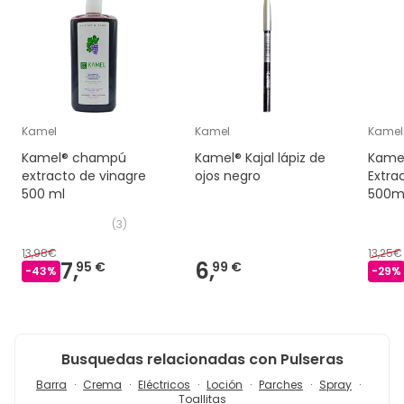
Kamel
Kamel
Kamel
Kamel® champú
Kamel® Kajal lápiz de
Kame
extracto de vinagre
ojos negro
Extra
500 ml
500m
(
3
)
13,98€
13,25€
7,
6,
95 €
99 €
-
43
%
-
29
%
Busquedas relacionadas con Pulseras
Barra
Crema
Eléctricos
Loción
Parches
Spray
Toallitas