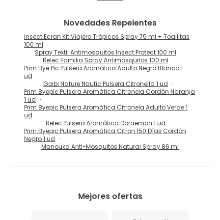
Novedades
Repelentes
Insect Ecran Kit Viajero Trópicos Spray 75 ml + Toallitas
100 ml
Spray Textil Antimosquitos Insect Protect 100 ml
Relec Familia Spray Antimosquitos 100 ml
Prim Bye Pic Pulsera Aromática Adulto Negro Blanco 1
ud
Goibi Nature Nautic Pulsera Citronella 1 ud
Prim Byepic Pulsera Aromática Citronela Cordón Naranja
1 ud
Prim Byepic Pulsera Aromática Citronela Adulto Verde 1
ud
Relec Pulsera Aromática Doraemon 1 ud
Prim Byepic Pulsera Aromática Citron 150 Días Cordón
Negro 1 ud
Manouka Anti-Mosquitos Natural Spray 86 ml
Mejores ofertas