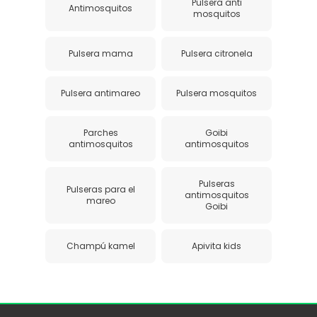
Pulsera anti
Antimosquitos
mosquitos
Pulsera mama
Pulsera citronela
Pulsera antimareo
Pulsera mosquitos
Parches
Goibi
antimosquitos
antimosquitos
Pulseras
Pulseras para el
antimosquitos
mareo
Goibi
Champú kamel
Apivita kids