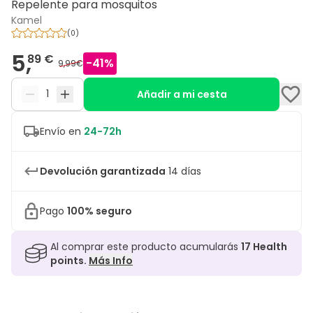
Repelente para mosquitos
Kamel
(
0
)
5,
89 €
-
41
%
9,99€
Añadir a mi cesta
Envío en
24-72h
Devolución garantizada
14 días
Pago
100% seguro
Al comprar este producto acumularás
17
Health
points.
Más Info