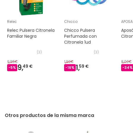
Relec
Chicco
APOSA
Relec Pulsera Citronela
Chicco Pulsera
Aposá
Familiar Negra
Perfumada con
Citro
Citronela 1ud
(
3
)
(
3
)
9,95€
1,90€
8,00€
9,
1,
49 €
59 €
-
5
%
-
16
%
-
34
%
Otros productos de la misma marca