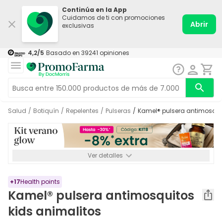
Continúa en la App
Cuidamos de ti con promociones
Abrir
exclusivas
4,2
/5
Basado en
39241
opiniones
Salud
/
Botiquín
/
Repelentes
/
Pulseras
/
Kamel® pulsera antimosqui
Ver detalles
*-8% a partir de 72€ hasta el 16/08/2026. Se excluyen
Medicamentos y Leches infantiles de 0-6 meses o especiales. No
acumulable.
+
17
Health points
Kamel® pulsera antimosquitos
kids animalitos