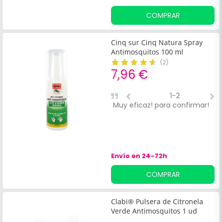
como ropa, carritos de bebé,
COMPRAR
etc.
Cinq sur Cinq Natura Spray
Antimosquitos 100 ml
(
2
)
7,96 €
1-2
Muy eficaz! para confirmar!
E
p
p
r
Envío en 24-72h
COMPRAR
Clabi® Pulsera de Citronela
Verde Antimosquitos 1 ud