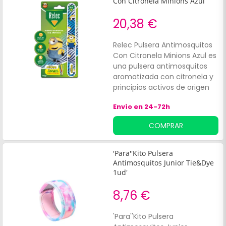
Con Citronela Minions Azul
20,38 €
Relec Pulsera Antimosquitos
Con Citronela Minions Azul es
una pulsera antimosquitos
aromatizada con citronela y
principios activos de origen
vegetal que ayuda a
Envío en 24-72h
mantener alejados a los
mosquitos. Ofrece hasta 1
COMPRAR
mes de protección y está
indicada para la práctica de
actividades al aire libre,
'Para''Kito Pulsera
gracias a su resistencia al
Antimosquitos Junior Tie&Dye
agua. Apto para adultos y
1ud'
niños a partir de los 3 años.
8,76 €
Con diseño de Los Minions.
'Para''Kito Pulsera