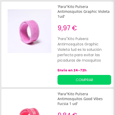
reforzada y duradera, ideal
para:Viajeros.
'Para''Kito Pulsera
Antimosquitos Graphic Violeta
1ud'
9,97 €
'Para''Kito Pulsera
Antimosquitos Graphic
Violeta 1ud es la solución
perfecta para evitar las
picaduras de mosquitos
durante actividades al aire
Envío en 24-72h
libre, ya sea en la montaña, el
campo o la ciudad. Su
COMPRAR
tecnología exclusiva permite
la liberación gradual de
activos naturales que crean
'Para''Kito Pulsera
una barrera eficaz,
Antimosquitos Good Vibes
asegurando que se puedan
Fucsia 1 ud'
disfrutar los planes sin
preocupaciones.