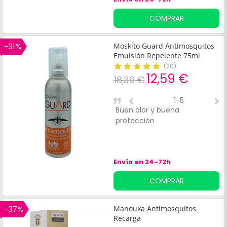
siendo ideal para:Bebés a
partir de seis meses.
COMPRAR
-31%
Moskito Guard Antimosquitos
Emulsión Repelente 75ml
(
20
)
12,59 €
18,36 €
1-5
Buen olor y buena
L
protección
Envío en 24-72h
COMPRAR
-37%
Manouka Antimosquitos
Recarga