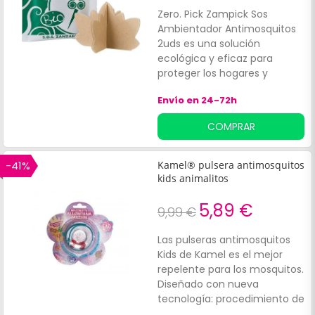
Zero. Pick Zampick Sos
Ambientador Antimosquitos
2uds es una solución
ecológica y eficaz para
proteger los hogares y
espacios exteriores de los
Envío en 24-72h
mosquitos.
COMPRAR
-41%
Kamel® pulsera antimosquitos
kids animalitos
5,89 €
9,99 €
Las pulseras antimosquitos
Kids de Kamel es el mejor
repelente para los mosquitos.
Diseñado con nueva
tecnología: procedimiento de
termodifusión que libera un