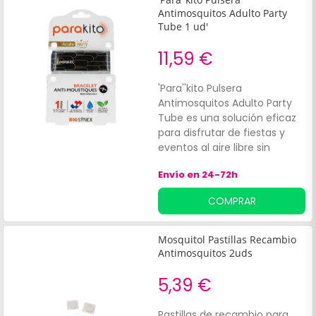
Antimosquitos Adulto Party
Tube 1 ud'
11,59 €
'Para''kito Pulsera
Antimosquitos Adulto Party
Tube es una solución eficaz
para disfrutar de fiestas y
eventos al aire libre sin
preocuparse por las
Envío en 24-72h
picaduras. Esta pulsera,
diseñada especialmente
COMPRAR
para adultos, combina un
estilo moderno y discreto
con funcionalidad.
Mosquitol Pastillas Recambio
Antimosquitos 2uds
5,39 €
Pastillas de recambio para