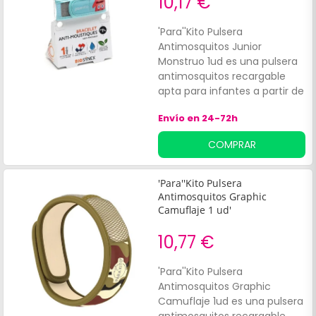
10,17 €
'Para''Kito Pulsera
Antimosquitos Junior
Monstruo 1ud es una pulsera
antimosquitos recargable
apta para infantes a partir de
los 3 años de edad. Es
Envío en 24-72h
impermeable y recargable,
con dos almohadillas activas
COMPRAR
que se colocan bajo la red
protectora de la muñequera.
Contiene 2 placas que
'Para''Kito Pulsera
ofrecen una protección de 1
Antimosquitos Graphic
mes (2 x 15 días).'
Camuflaje 1 ud'
10,77 €
'Para''Kito Pulsera
Antimosquitos Graphic
Camuflaje 1ud es una pulsera