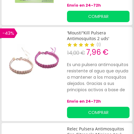
picado ningún mosquito en
Envío en 24-72h
Isla Cristina, el pueblo con
más mosquitos dwl mundo
COMPRAR
-43%
'Mousti''Kill Pulsera
Antimosquitos 2 uds'
(
1
)
7,96 €
14,00 €
Es una pulsera antimosquitos
resistente al agua que ayuda
a mantener a los mosquitos
alejados. Gracias a sus
principios activos a base de
aceites vegetales como el
Envío en 24-72h
geranio, menta, lavanda y
citronela, actúa como
COMPRAR
repelente de estos insectos.
Contiene 2 unidades. *El color
del producto puede variar
Relec Pulsera Antimosquitos
según disponibilidad.