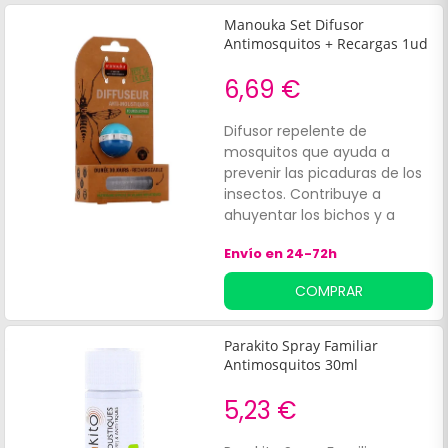
Manouka Set Difusor
Antimosquitos + Recargas 1ud
6,69 €
Difusor repelente de
mosquitos que ayuda a
prevenir las picaduras de los
insectos. Contribuye a
ahuyentar los bichos y a
prevenir las irritaciones
Envío en 24-72h
cutáneas. Además, contiene
una solución insecticida de
COMPRAR
6ml a base de IR3535 y
citriodiol, que favorece un
mes de protección. También
Parakito Spray Familiar
se puede colgar en cualquier
Antimosquitos 30ml
lugar de la casa, tiendas de
campaña, mochilas,
5,23 €
cochecito del bebé y
sombrillas.