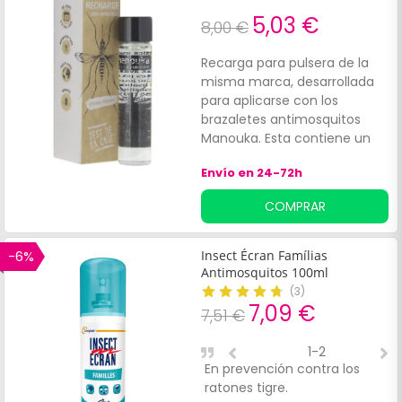
5,03 €
8,00 €
Recarga para pulsera de la
misma marca, desarrollada
para aplicarse con los
brazaletes antimosquitos
Manouka. Esta contiene un
complejo repelente a base
Envío en 24-72h
de aceites esenciales, eficaz
contra mosquitos, mosquitos
COMPRAR
tigre, garrapatas, moscas,
abejas y tábanos. Además,
proporciona una protección
-6%
Insect Écran Famílias
de 30 días de duración.
Antimosquitos 100ml
(
3
)
7,09 €
7,51 €
1-2
En prevención contra los
¡
ratones tigre.