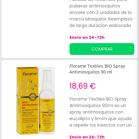
pulseras antimosquitos
envase con 2 unidades de la
marca Mosquitol. Reemplazo
de larga duración elaborada
a partir de citronela. Aporta
Envío en 24-72h
una fragancia cítrica con
acción repelente de
COMPRAR
mosquitos y otros insectos.
Florame Textiles BIO Spray
Antimosquitos 90 ml
18,69 €
Florame Textiles BIO Spray
Antimosquitos 90ml es un
spray antimosquitos con
eucalipto y limón que ayuda
a repeler los insectos con un
aroma fresco. Está indicado
Envío en 24-72h
para un uso sobre textiles,