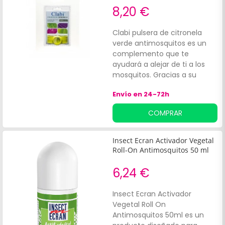
8,20 €
Clabi pulsera de citronela
verde antimosquitos es un
complemento que te
ayudará a alejar de ti a los
mosquitos. Gracias a su
ergonómico diseño, Clabi
Envío en 24-72h
pulsera de citronela verde
antimosquitos es un perfecto
COMPRAR
aliado tanto para niños como
adultos.
Insect Ecran Activador Vegetal
Roll-On Antimosquitos 50 ml
6,24 €
Insect Ecran Activador
Vegetal Roll On
Antimosquitos 50ml es un