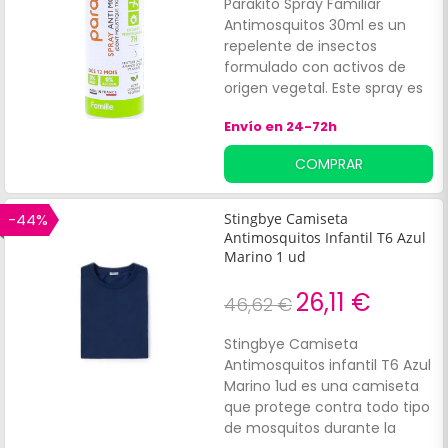
Parakito Spray Familiar
Antimosquitos 30ml es un
repelente de insectos
formulado con activos de
origen vegetal. Este spray es
efectivo contra:Los
Envío en 24-72h
mosquitos tigre. Las
garrapatas. Ofrece una
COMPRAR
protección comprobada que
dura hasta 7 horas.
-44%
Stingbye Camiseta
Antimosquitos Infantil T6 Azul
Marino 1 ud
26,11 €
46,62 €
Stingbye Camiseta
Antimosquitos infantil T6 Azul
Marino 1ud es una camiseta
que protege contra todo tipo
de mosquitos durante la