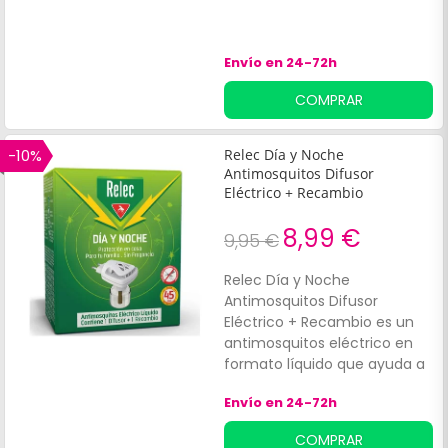
Envío en 24-72h
COMPRAR
-10%
Relec Día y Noche
Antimosquitos Difusor
Eléctrico + Recambio
8,99 €
9,95 €
Relec Día y Noche
Antimosquitos Difusor
Eléctrico + Recambio es un
antimosquitos eléctrico en
formato líquido que ayuda a
proteger la casa de
Envío en 24-72h
mosquitos comunes y tigre,
día y noche. Contiene 1
COMPRAR