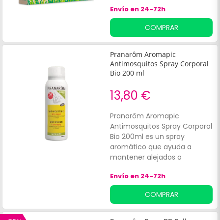
Los parches de eucalipto y
Envío en 24-72h
citronela de Nosa permiten
una protección
COMPRAR
antimosquitos totalmente
natural y ecológica entre 8 y
10 horas. No requieren
Pranarôm Aromapic
contacto alguno con la piel y
Antimosquitos Spray Corporal
pueden utilizarse sobre
Bio 200 ml
cualquier superficie externa,
13,80 €
como ropa, mesas, sillas,
linternas, mochilas.
Pranarôm Aromapic
Antimosquitos Spray Corporal
Bio 200ml es un spray
aromático que ayuda a
mantener alejados a
mosquitos y otros insectos
Envío en 24-72h
voladores. Está elaborado a
base de aceites esenciales
COMPRAR
como el citriodiol , un activo
vegetal reconocido por sus
propiedades repelentes.