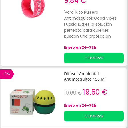
9,84 €
'Para''Kito Pulsera
Antimosquitos Good Vibes
Fucsia 1ud es la solución
perfecta para quienes
buscan una protección
efectiva contra los
Envío en 24-72h
mosquitos en actividades al
aire libre y en entornos
COMPRAR
urbanos. Esta pulsera
recargable, diseñada para
adultos, combina estética y
-1%
Difusor Ambiental
funcionalidad, ofreciendo
Antimosquitos 150 Ml
hasta 15 días de defensa
continua mediante su
19,50 €
19,69 €
innovadora tecnología de
difusión de aceites
Envío en 24-72h
esenciales naturales.
COMPRAR