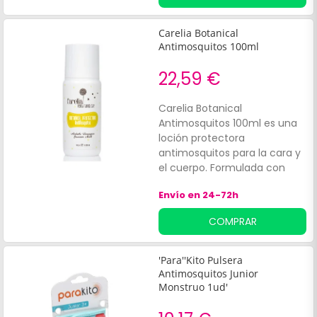
difusor y 1 recambio.
Carelia Botanical
Antimosquitos 100ml
22,59 €
Carelia Botanical
Antimosquitos 100ml es una
loción protectora
antimosquitos para la cara y
el cuerpo. Formulada con
una combinación de:Aceites
Envío en 24-72h
de: andiroba, geranio, limón y
nerolíEstos ingredientes
COMPRAR
contribuyen a que la piel más
sensible esté protegida ante
las picaduras, manteniendo
'Para''Kito Pulsera
alejados a los mosquitos.
Antimosquitos Junior
Monstruo 1ud'