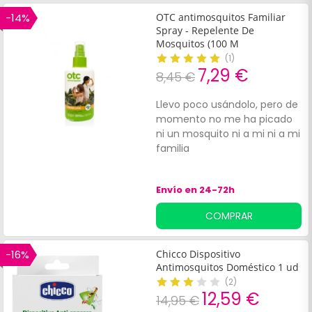
-14%
OTC antimosquitos Familiar
Spray - Repelente De
Mosquitos (100 M
(
1
)
7,29 €
8,45 €
Llevo poco usándolo, pero de
momento no me ha picado
ni un mosquito ni a mi ni a mi
familia
Envío en 24-72h
COMPRAR
-16%
Chicco Dispositivo
Antimosquitos Doméstico 1 ud
(
2
)
12,59 €
14,95 €