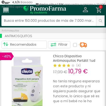
4,5
/
5
Basado
Envíos sólo a 1,99€
para cestas superiores a 20,00€
en
48150
opiniones
0
menu
Antimosquitos
ANTIMOSQUITOS
Filtrar
-40%
Chicco Dispositivo
Antimosquitos Portátil 1ud
(
4
)
10,79 €
17,99 €
No tenía ninguna esperanza
con este producto y ni
siquiera puedo asegurar que
funcione, lo único que sé es
que a mí bebé no le ha