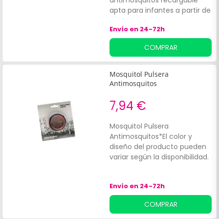
antimosquitos recargable
apta para infantes a partir de
los 3 años de edad. Es
Envío en 24-72h
impermeable y recargable,
con dos almohadillas activas
COMPRAR
que se colocan bajo la red
protectora de la muñequera.
Contiene 2 placas que
Mosquitol Pulsera
ofrecen una protección de 1
Antimosquitos
mes (2 x 15 días).'
7,94 €
Mosquitol Pulsera
Antimosquitos*El color y
diseño del producto pueden
variar según la disponibilidad.
Envío en 24-72h
COMPRAR