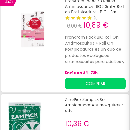
-32%
Pranarôm PranaBB Rollon
Asimismo, su fórmula se
Antimosquitos BIO 30ml + Roll-
completa con aceites
on Postpicaduras BIO 15ml
esenciales de hierba de
(
1
)
10,89 €
limón, palmarosa, geranio,
16,00 €
eucalipto, clavo y jengibre.
Contiene 200ml.
Pranarom Pack BIO Roll On
Antimosquitos + Roll On
Postpicaduras es un dúo de
productos ecológicos
antimosquitos para adultos y
niños a partir de 6 meses. El
Envío en 24-72h
roll-on antimosquitos es una
leche corporal con efecto
COMPRAR
repelente por hasta 7 horas.
El roll-on postpicaduras es un
gel calmante a base de
ZeroPick Zampick Sos
aceites esenciales
Ambientador Antimosquitos 2
ecológicos para aliviar las
uds
picaduras.
10,36 €