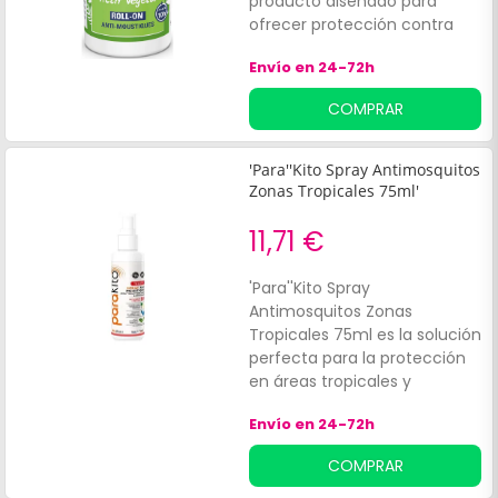
producto diseñado para
ofrecer protección contra
mosquitos y garrapatas. Su
Envío en 24-72h
composición de origen
vegetal lo hace apto para
COMPRAR
toda la familia, incluyendo
niños a partir de 6 meses.
'Para''Kito Spray Antimosquitos
Zonas Tropicales 75ml'
11,71 €
'Para''Kito Spray
Antimosquitos Zonas
Tropicales 75ml es la solución
perfecta para la protección
en áreas tropicales y
entornos con alta presencia
Envío en 24-72h
de mosquitos y garrapatas.
Su fórmula de origen vegetal
COMPRAR
ofrece una defensa