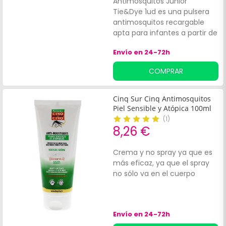
Antimosquitos Junior
Tie&Dye 1ud es una pulsera
antimosquitos recargable
apta para infantes a partir de
los 3 años de edad. Es
Envío en 24-72h
impermeable y recargable,
con dos almohadillas activas
COMPRAR
que se colocan bajo la red
protectora de la muñequera.
Contiene 2 placas que
Cinq Sur Cinq Antimosquitos
ofrecen una protección de 1
Piel Sensible y Atópica 100ml
mes (2 x 15 días).'
(
1
)
8,26 €
Crema y no spray ya que es
más eficaz, ya que el spray
no sólo va en el cuerpo
Envío en 24-72h