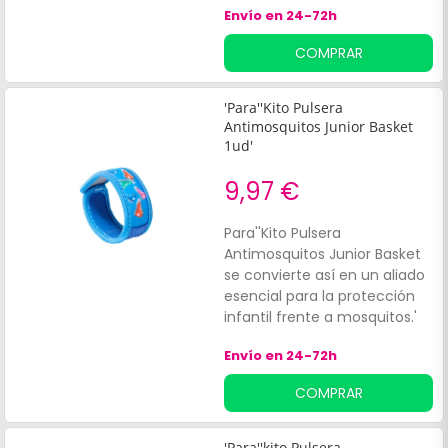
Envío en 24-72h
perfume gradual con esencia
de Citronela y Nim.
COMPRAR
'Para''Kito Pulsera
Antimosquitos Junior Basket
1ud'
9,97 €
Para''Kito Pulsera
Antimosquitos Junior Basket
se convierte así en un aliado
esencial para la protección
infantil frente a mosquitos.'
Envío en 24-72h
COMPRAR
'Para''kito Pulsera