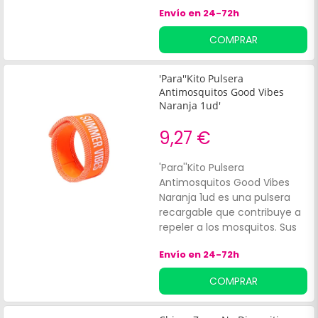
práctica de actividades al
Envío en 24-72h
aire libre. Es suave, de
algodón y poliéster,
COMPRAR
agradable y de calidad.
Además, contiene un
tratamiento antibacteriano
'Para''Kito Pulsera
para prevenir el olor a sudor.
Antimosquitos Good Vibes
Se trata de un accesorio
Naranja 1ud'
antimosquitos sostenible,
9,27 €
que dura hasta 100 lavados y
fabricado en España.
'Para''Kito Pulsera
Antimosquitos Good Vibes
Naranja 1ud es una pulsera
recargable que contribuye a
repeler a los mosquitos. Sus
almohadillas disponen del
Envío en 24-72h
sistema Diffu.
COMPRAR