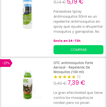
5,19 €
6,14 €
Parasidose Spray
Antimosquitos 50ml es un
repelente antimosquitos en
spray que ayuda a ahuyentar
mosquitos y garrapatas. No
es apto como repelente de
Envío en 24-72h
zonas tropicales. Contiene
50ml.
COMPRAR
-21%
OTC antimosquitos Forte
Aerosol - Repelente De
Mosquitos (100 ml)
(
1
)
7,39 €
9,40 €
La gran efectividad que tiene
contra los mosquitos,te
rondan pero no pican