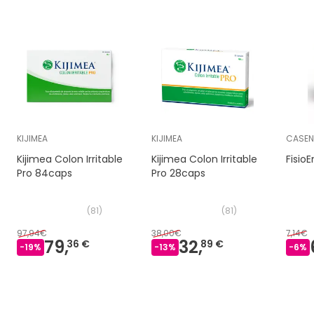
KIJIMEA
KIJIMEA
CASEN
Kijimea Colon Irritable
Kijimea Colon Irritable
Fisio
Pro 84caps
Pro 28caps
(
81
)
(
81
)
97,94€
38,00€
7,14€
79,
32,
36 €
89 €
-
19
%
-
13
%
-
6
%