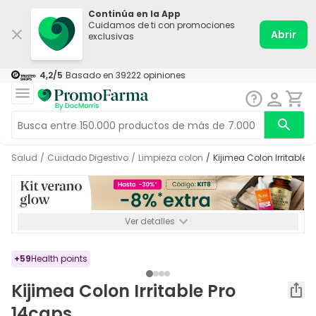
Continúa en la App
Cuidamos de ti con promociones
Abrir
exclusivas
4,2
/5
Basado en
39222
opiniones
Salud
/
Cuidado Digestivo
/
Limpieza colon
/
Kijimea Colon Irritable 
Ver detalles
*-8% a partir de 72€ hasta el 16/08/2026. Se excluyen
Medicamentos y Leches infantiles de 0-6 meses o especiales. No
acumulable.
+
59
Health points
Kijimea Colon Irritable Pro
14caps