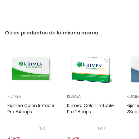
Otros productos de la misma marca
KIJIMEA
KIJIMEA
KIJIME
Kijimea Colon Irritable
Kijimea Colon Irritable
Kijim
Pro 84caps
Pro 28caps
28ca
(
81
)
(
81
)
97,94€
38,00€