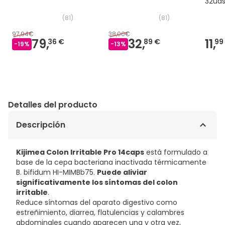
32ud
(
81
)
(
81
)
97,94€
38,00€
79,
32,
11,
36 €
89 €
99
-
19
%
-
13
%
Detalles del producto
Descripción
Kijimea Colon Irritable Pro 14caps
está formulado a
base de la cepa bacteriana inactivada térmicamente
B. bifidum HI-MIMBb75.
Puede aliviar
significativamente los síntomas del colon
irritable
.
Reduce síntomas del aparato digestivo como
estreñimiento, diarrea, flatulencias y calambres
abdominales cuando aparecen una y otra vez,