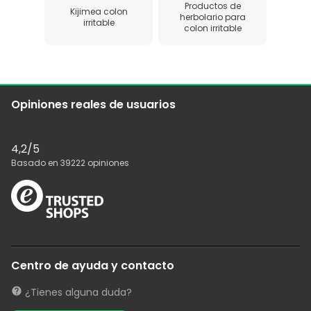
Productos de
Kijimea colon
herbolario para
irritable
colon irritable
Opiniones reales de usuarios
4,2
/5
Basado en
39222
opiniones
Centro de ayuda y contacto
¿Tienes alguna duda?