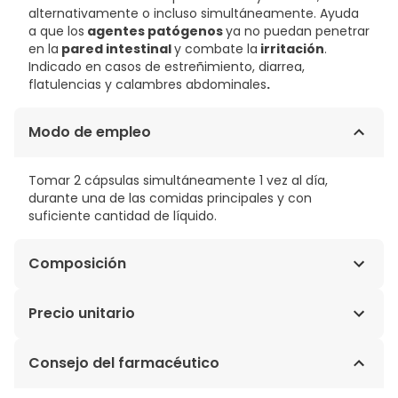
alternativamente o incluso simultáneamente. Ayuda
a que los
agentes patógenos
ya no puedan penetrar
en la
pared intestinal
y combate la
irritación
.
Indicado en casos de estreñimiento, diarrea,
flatulencias y calambres abdominales
.
Modo de empleo
Tomar 2 cápsulas simultáneamente 1 vez al día,
durante una de las comidas principales y con
suficiente cantidad de líquido.
Composición
Bifidobacteria B.Bifidum Térmicamente Inactivada,
Precio unitario
Almidón De Maíz, Hipromelosa, Estearato De Magnesio,
Dióxido De Silicio, Dióxido De Titanio, Óxido De Hierro,
1,41€ / Cápsulas
Consejo del farmacéutico
Azul Brillante Fcf.