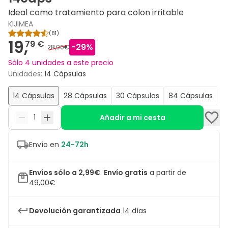
Ideal como tratamiento para colon irritable
KIJIMEA
(
81
)
19,
79 €
-
29
%
28,00€
Sólo 4 unidades a este precio
Unidades
:
14 Cápsulas
14 Cápsulas
28 Cápsulas
30 Cápsulas
84 Cápsulas
Añadir a mi cesta
Envío en
24-72h
Envíos sólo a 2,99€
.
Envío gratis
a partir de
49,00€
Devolución garantizada
14 días