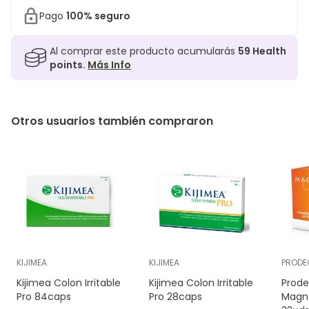
Pago
100% seguro
Al comprar este producto acumularás
59
Health
points.
Más Info
Otros usuarios también compraron
KIJIMEA
KIJIMEA
PRODE
Kijimea Colon Irritable
Kijimea Colon Irritable
Prod
Pro 84caps
Pro 28caps
Magn-