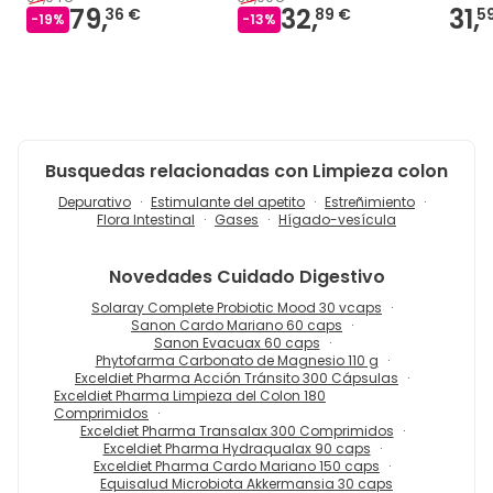
79,
32,
31,
36 €
89 €
5
-
19
%
-
13
%
Busquedas relacionadas con Limpieza colon
Depurativo
Estimulante del apetito
Estreñimiento
Flora Intestinal
Gases
Hígado-vesícula
Novedades
Cuidado Digestivo
Solaray Complete Probiotic Mood 30 vcaps
Sanon Cardo Mariano 60 caps
Sanon Evacuax 60 caps
Phytofarma Carbonato de Magnesio 110 g
Exceldiet Pharma Acción Tránsito 300 Cápsulas
Exceldiet Pharma Limpieza del Colon 180
Comprimidos
Exceldiet Pharma Transalax 300 Comprimidos
Exceldiet Pharma Hydraqualax 90 caps
Exceldiet Pharma Cardo Mariano 150 caps
Equisalud Microbiota Akkermansia 30 caps