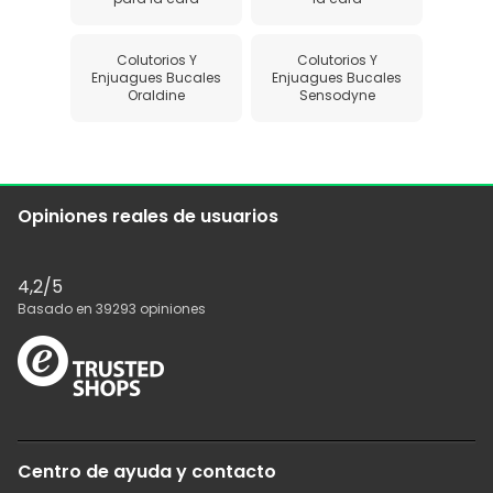
Colutorios Y
Colutorios Y
Enjuagues Bucales
Enjuagues Bucales
Oraldine
Sensodyne
Opiniones reales de usuarios
4,2
/5
Basado en
39293
opiniones
Centro de ayuda y contacto