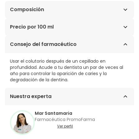
Composición
ALOE VERA, PROVITAMINA B5, VITAMINA B3, BETAÍNA,
Precio por 100 ml
CLORHEXIDINA 0,05%, CLORURO DE CETILPIRIDINIO.
4,36€ / 100 ml
Consejo del farmacéutico
Usar el colutorio después de un cepillado en
profundidad. Acude a tu dentista un par de veces al
año para controlar la aparición de caries y la
degradación de la dentina.
Nuestra experta
Mar Santamaria
Farmacéutica PromoFarma
Ver perfil