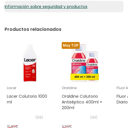
Información sobre seguridad y productos
Productos relacionados
Muy TOP
Lacer
Oraldine
Fluor 
Lacer Colutorio 1000
Oraldine Colutorio
Fluor 
ml
Antiséptico 400ml +
Diari
200ml
(
99
)
(
43
)
15,85€
9,55€