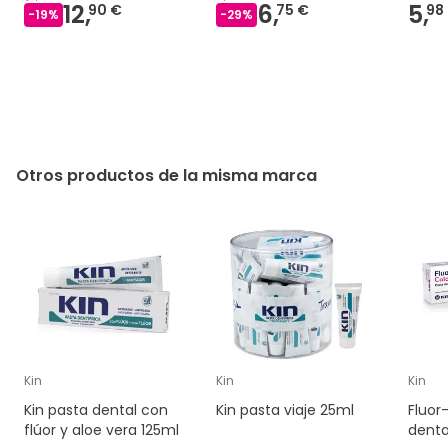
12,
6,
5,
90 €
75 €
98
-
19
%
-
29
%
Otros productos de la misma marca
Kin
Kin
Kin
Kin pasta dental con
Kin pasta viaje 25ml
Fluor
flúor y aloe vera 125ml
denta