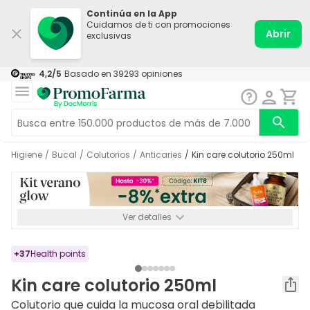
Continúa en la App
Cuidamos de ti con promociones
Abrir
exclusivas
4,2
/5
Basado en
39293
opiniones
Higiene
/
Bucal
/
Colutorios
/
Anticaries
/
Kin care colutorio 250ml
Ver detalles
*-8% a partir de 72€ hasta el 16/08/2026. Se excluyen
Medicamentos y Leches infantiles de 0-6 meses o especiales. No
acumulable.
+
37
Health points
Kin care colutorio 250ml
Colutorio que cuida la mucosa oral debilitada