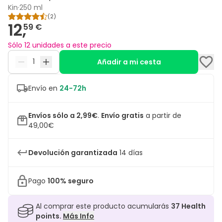
Kin
·
250 ml
(
2
)
12,
59 €
Sólo 12 unidades a este precio
Añadir a mi cesta
Envío en
24-72h
Envíos sólo a 2,99€
.
Envío gratis
a partir de
49,00€
Devolución garantizada
14 días
Pago
100% seguro
Al comprar este producto acumularás
37
Health
points.
Más Info