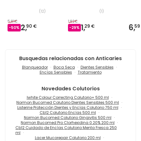
(
12
)
(
1
)
5,81€
1,82€
2,
1,
6,
90 €
29 €
59
-
50
%
-
29
%
Busquedas relacionadas con Anticaries
Blanqueador
Boca Seca
Dientes Sensibles
Encías Sensibles
Tratamiento
Novedades
Colutorios
Iwhite Colour Correcting Colutorio+ 500 ml
Normon Bucomed Colutorio Dientes Sensibles 500 ml
Listerine Protección Dientes y Encías Colutorio 750 ml
Cb12 Colutorio Encías 500 ml
Normon Bucomed Colutorio Gingivitis 500 ml
Normon Bucomed Pro Clorhexidina 0.20% 200 ml
Cb12 Cuidado de Encías Colutorio Menta Fresca 250
ml
Lacer Mucorepair Colutorio 200 ml