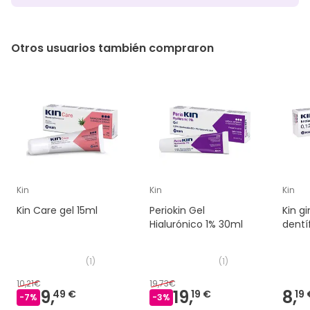
Otros usuarios también compraron
Kin
Kin
Kin
Kin Care gel 15ml
Periokin Gel
Kin g
Hialurónico 1% 30ml
dentí
(
1
)
(
1
)
10,21€
19,73€
9,
19,
8,
49 €
19 €
19 
-
7
%
-
3
%