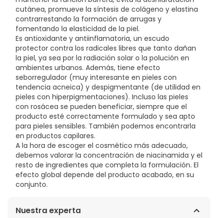
GLYCOL, CITRIC ACID, TRISODIUM ETHYLENEDIAMINE
cutánea, promueve la síntesis de colágeno y elastina
DISUCCINATE, ACETYL DIPEPTIDE-1 CETYL ESTER,
contrarrestando la formación de arrugas y
XANTHAN GUM, TOCOPHEROL.
fomentando la elasticidad de la piel.
Es antioxidante y antiinflamatoria, un escudo
protector contra los radicales libres que tanto dañan
la piel, ya sea por la radiación solar o la polución en
ambientes urbanos. Además, tiene efecto
seborregulador (muy interesante en pieles con
tendencia acneica) y despigmentante (de utilidad en
pieles con hiperpigmentaciones). Incluso las pieles
con rosácea se pueden beneficiar, siempre que el
producto esté correctamente formulado y sea apto
para pieles sensibles. También podemos encontrarla
en productos capilares.
A la hora de escoger el cosmético más adecuado,
debemos valorar la concentración de niacinamida y el
resto de ingredientes que completa la formulación. El
efecto global depende del producto acabado, en su
conjunto.
Nuestra experta