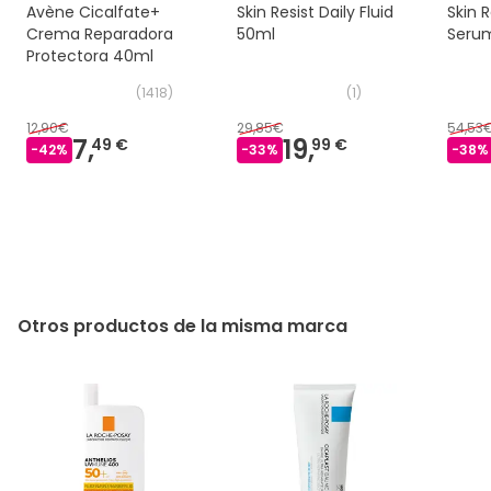
Avène Cicalfate+
Skin Resist Daily Fluid
Skin 
Crema Reparadora
50ml
Seru
Protectora 40ml
(
1418
)
(
1
)
12,90€
29,85€
54,53
7,
19,
49 €
99 €
-
42
%
-
33
%
-
38
%
Otros productos de la misma marca