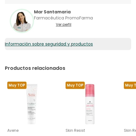
Mar Santamaria
Farmacéutica PromoFarma
Ver perfil
Información sobre seguridad y productos
Productos relacionados
Muy TOP
Muy TOP
Muy 
Avene
Skin Resist
Skin R