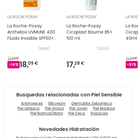
LA ROCHE POSAY
LA ROCHE POSAY
LA RO
La Roche-Posay
La Roche-Posay
La Ro
Anthelios UVMUNE 400
Cicaplast Baume B5+
Cicap
Fluido Invisible SPF50+
100 ml
40ml
Sin Perfume 50 ml
(
1446
)
(
1020
)
21,00€
21,06€
18,
17,
09 €
28 €
-
14
%
-
51
%
Busquedas relacionadas con Piel Sensible
Antirrojeces
BBcream
Dermatitis Seborreica
Piel atópica
Piel Grasa
Piel Joven
Piel Madura
Piel Normal/Mixta
Piel Seca
Rosácea
Novedades
Hidratación
Nuhanciam Loción Corporal Hidratante 24H 2x500 ml