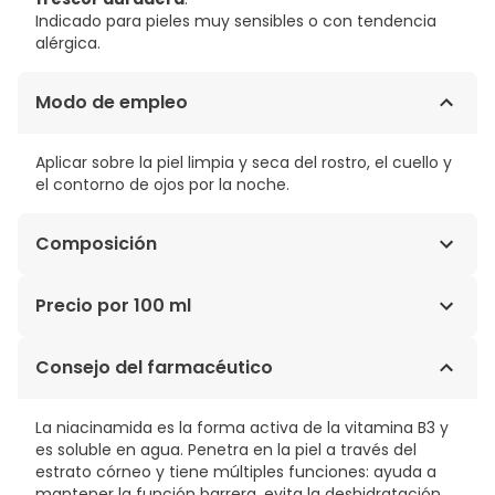
Indicado para pieles muy sensibles o con tendencia
alérgica.
Modo de empleo
Aplicar sobre la piel limpia y seca del rostro, el cuello y
el contorno de ojos por la noche.
Composición
AQUA / WATER / EAU, GLYCERIN, BUTYLENE GLYCOL,
Precio por 100 ml
PROPANEDIOL, BUTYROSPERMUM PARKII BUTTER / SHEA
BUTTER, PENTYLENE GLYCOL, SQUALANE, NIACINAMIDE,
56,93€ / 100 ml
Consejo del farmacéutico
AMMONIUM POLYACRYLOYLDIMETHYL TAURATE,
PYRIDOXINE HCL, POLYSORBATE 20, ZEA MAYS STARCH /
CORN STARCH, SALVIA MILTIORRHIZA ROOT EXTRACT,
La niacinamida es la forma activa de la vitamina B3 y
ALLANTOIN, GLYCERYL ACRYLATE/ACRYLIC ACID
es soluble en agua. Penetra en la piel a través del
COPOLYMER, SODIUM HYDROXIDE, SPHINGOMONAS
estrato córneo y tiene múltiples funciones: ayuda a
FERMENT EXTRACT, HYDROXYACETOPHENONE, CAPRYLYL
mantener la función barrera, evita la deshidratación