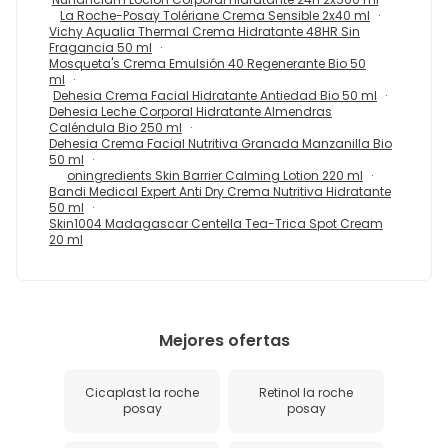
La Roche-Posay Tolériane Crema Sensible 2x40 ml
Vichy Aqualia Thermal Crema Hidratante 48HR Sin
Fragancia 50 ml
Mosqueta's Crema Emulsión 40 Regenerante Bio 50
ml
Dehesia Crema Facial Hidratante Antiedad Bio 50 ml
Dehesia Leche Corporal Hidratante Almendras
Caléndula Bio 250 ml
Dehesia Crema Facial Nutritiva Granada Manzanilla Bio
50 ml
oningredients Skin Barrier Calming Lotion 220 ml
Bandi Medical Expert Anti Dry Crema Nutritiva Hidratante
50 ml
Skin1004 Madagascar Centella Tea-Trica Spot Cream
20 ml
Mejores ofertas
Cicaplast la roche
Retinol la roche
posay
posay