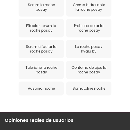
Serum la roche
Crema hidratante
posay
la roche posay
Effaclar serum la
Protector solar la
roche posay
roche posay
Serum effaclar la
La roche posay
roche posay
hyalu b5
Toleriane la roche
Contorno de ojos la
posay
roche posay
Ausonia noche
Somatoline noche
Opiniones reales de usuarios