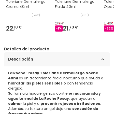
Toleriane Dermallergo
Toleriane Dermallergo
Toler
Crema 40ml
Fluido 40ml
Ojos 
(
542
)
(
285
)
21,91€
31,42€
22,
21,
10 €
70 €
-
1
%
-
32
%
Detalles del producto
Descripción
La Roche-Posay Toleriane Dermallergo Noche
40ml
es un tratamiento facial nocturno que ayuda a
hidratar las pieles sensibles
o con tendencia
alérgica.
Su fórmula hipoalergénica contiene
niacinamida y
agua termal de La Roche Posay
, que ayudan a
calmar
la piel y a
prevenir rojeces e irritaciones
.
Además, su textura en gel deja una
sensación de
frescor duradera
.