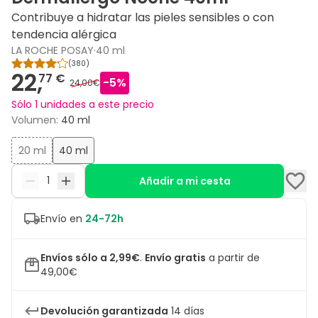
Contribuye a hidratar las pieles sensibles o con
tendencia alérgica
LA ROCHE POSAY
·
40 ml
(
380
)
22,
77 €
-
5
%
24,00€
Sólo 1 unidades a este precio
Volumen
:
40 ml
20 ml
40 ml
Añadir a mi cesta
Envío en
24-72h
Envíos sólo a 2,99€
.
Envío gratis
a partir de
49,00€
Devolución garantizada
14 días