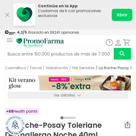
Continúa en la App
Cuidamos de ti con promociones
Abrir
exclusivas
4,2
/5
Basado en
39241
opiniones
Cosmética
/
Facial
/
Hidratación
/
Piel Sensible
/
La Roche-Posay To
Ver detalles
*-8% a partir de 72€ hasta el 16/08/2026. Se excluyen
Medicamentos y Leches infantiles de 0-6 meses o especiales. No
acumulable.
+
68
Health points
La Roche-Posay Toleriane
Dermallergo Noche 40ml