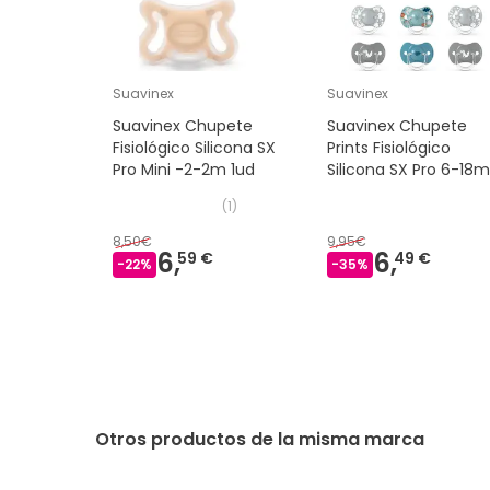
Suavinex
Suavinex
Suavinex Chupete
Suavinex Chupete
Fisiológico Silicona SX
Prints Fisiológico
Pro Mini -2-2m 1ud
Silicona SX Pro 6-18m
uds
(
1
)
8,50€
9,95€
6,
6,
59 €
49 €
-
22
%
-
35
%
Otros productos de la misma marca