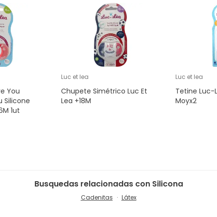
Luc et lea
Luc et lea
ve You
Chupete Simétrico Luc Et
Tetine Luc-
 Silicone
Lea +18M
Moyx2
6M 1ut
Busquedas relacionadas con Silicona
Cadenitas
Látex