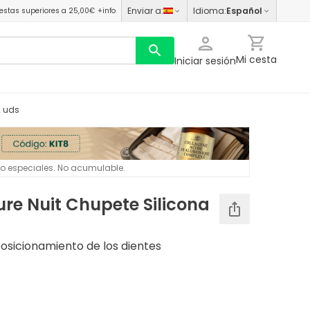
Enviar a
:
Idioma
:
Español
estas superiores a 25,00€
+info
Mi cesta
Iniciar sesión
2 uds
 o especiales. No acumulable.
ure Nuit Chupete Silicona
posicionamiento de los dientes