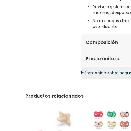
Revisa regularmen
máximo, después 
No expongas direct
esterilizante.
Composición
Garantizada sin BPA n
Precio unitario
Información sobre segu
3,02€ / Unidades
Productos relacionados