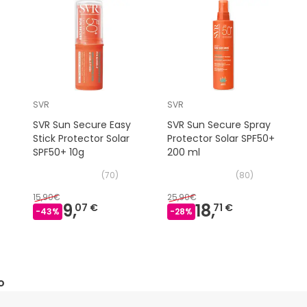
SVR
SVR
SVR Sun Secure Easy
SVR Sun Secure Spray
Stick Protector Solar
Protector Solar SPF50+
SPF50+ 10g
200 ml
(
70
)
(
80
)
15,90€
25,90€
9,
18,
07 €
71 €
-
43
%
-
28
%
o