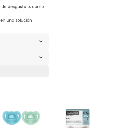
os de desgaste o, como
 en una solución
0).