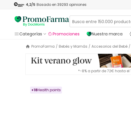
4,2
/5
Basado en
39293
opiniones
Categorías
Promociones
Nuestra marca
PromoFarma
/
Bebés y Mamás
/
Accesorios del Bebé
/
*-8% a partir de 72€ hasta e
+
18
Health points