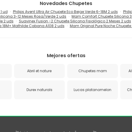
Novedades
Chupetes
1 ud
Philips Avent Ultra Air Chupete Eco Beige Verde 6-18M 2 uds
Phili
licona 3-12 Meses Rosa/Verde 2 uds
Mam Comfort Chupete Silicona 3
e 2 uds
Suavinex Fusion -2 Chupete Silicona Fisiológico 2 Meses 2 uds
a 18M+ Mathilde Cabana A108 2 uds
Mam Original Pure Noche Chupete
Mejores ofertas
Abril et nature
Chupetes mam
A
Durex naturals
Lucas platanomelon
Ch