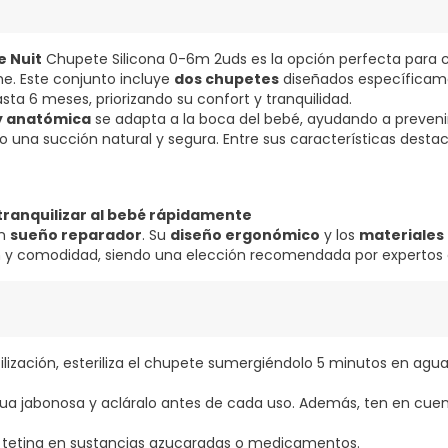
e Nuit
Chupete Silicona 0-6m 2uds es la opción perfecta para c
e. Este conjunto incluye
dos chupetes
diseñados específicam
ta 6 meses, priorizando su confort y tranquilidad.
 y anatómica
se adapta a la boca del bebé, ayudando a preven
o una succión natural y segura. Entre sus características desta
ranquilizar al bebé rápidamente
un
sueño reparador
. Su
diseño ergonómico
y los
materiales 
 y comodidad, siendo una elección recomendada por expertos en
ilización, esteriliza el chupete sumergiéndolo 5 minutos en agua
ua jabonosa y acláralo antes de cada uso. Además, ten en cuent
 tetina en sustancias azucaradas o medicamentos.