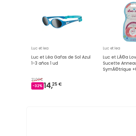
Luc et lea
Luc et lea
Luc et Léa Gafas de Sol Azul
Luc et LÃ©a Lo
1-3 años 1 ud
Sucette Anneau
SymÃ©trique +
21,00€
14,
25 €
-
32
%