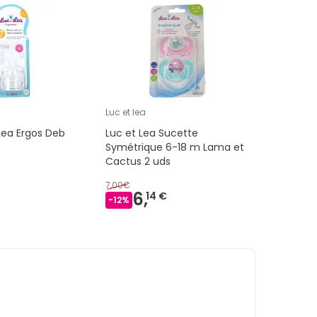
Luc et lea
Lea Ergos Deb
Luc et Lea Sucette
Symétrique 6-18 m Lama et
Cactus 2 uds
7,00€
6,
14 €
-
12
%