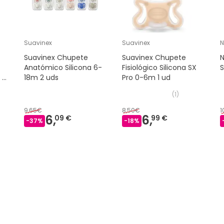
Suavinex
Suavinex
N
Suavinex Chupete
Suavinex Chupete
N
Anatómico Silicona 6-
Fisiológico Silicona SX
S
 2
18m 2 uds
Pro 0-6m 1 ud
(
1
)
9,65€
8,50€
1
6,
6,
09 €
99 €
-
37
%
-
18
%