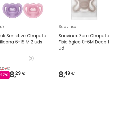
uk
Suavinex
MAM
uk Sensitive Chupete
Suavinex Zero Chupete
MAM Chup
ilicona 6-18 M 2 uds
Fisiológico 0-6M Deep 1
Original 
ud
uds
(
2
)
0,00€
11,00€
8,
8,
8,
29 €
49 €
-
17
%
-
24
%