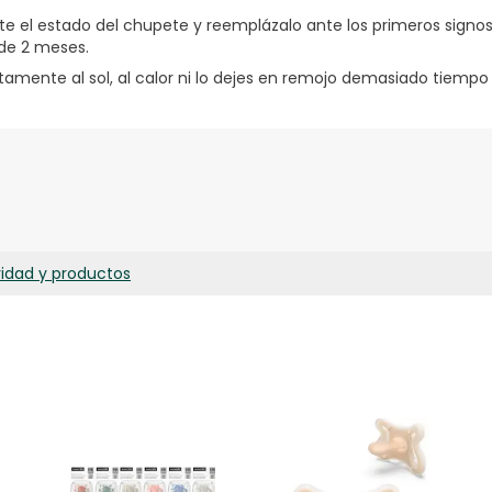
te el estado del chupete y reemplázalo ante los primeros sign
de 2 meses.
amente al sol, al calor ni lo dejes en remojo demasiado tiempo
i BPS, cumple plenamente con la norma europea vigente (EN 140
ridad y productos