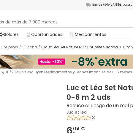
Envíos sólo a 1,99€
para c
Solares
Oportunidades
Medicamentos
Chupetes
/
Silicona
/
Luc et Léa Set Nature Nuit Chupete Silicona 0-6 m 
l 16/08/2026. Se excluyen Medicamentos y Leches infantiles de 0-6 meses
Luc et Léa Set Nat
0-6 m 2 uds
Reduce el riesgo de un mal 
Luc et lea
(
0
)
6,
04 €