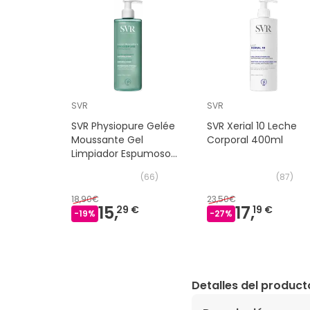
SVR
SVR
SVR Physiopure Gelée
SVR Xerial 10 Leche
Moussante Gel
Corporal 400ml
Limpiador Espumoso
400ml
(
66
)
(
87
)
18,90€
23,50€
15,
17,
29 €
19 €
-
19
%
-
27
%
Detalles del product