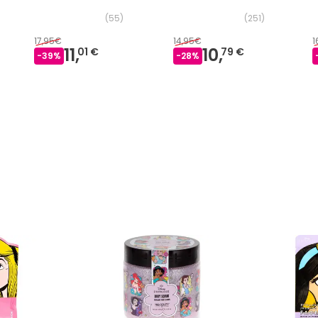
(
55
)
(
251
)
17,95€
14,95€
1
11,
10,
01 €
79 €
-
39
%
-
28
%