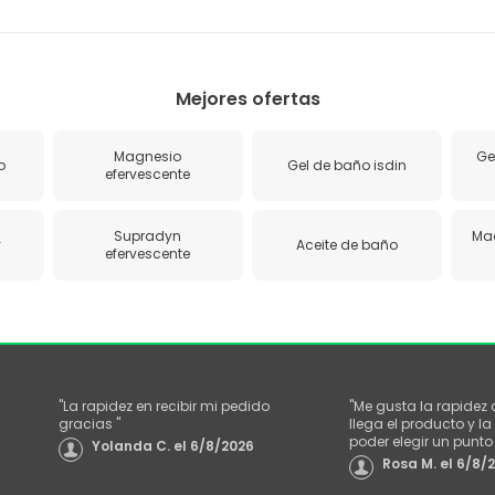
Mejores ofertas
Magnesio
Ge
o
Gel de baño isdin
efervescente
Supradyn
Maq
y
Aceite de baño
efervescente
"
La rapidez en recibir mi pedido
"
Me gusta la rapidez
gracias
"
llega el producto y 
poder elegir un punt
Yolanda C.
el
6/8/2026
Rosa M.
el
6/8/