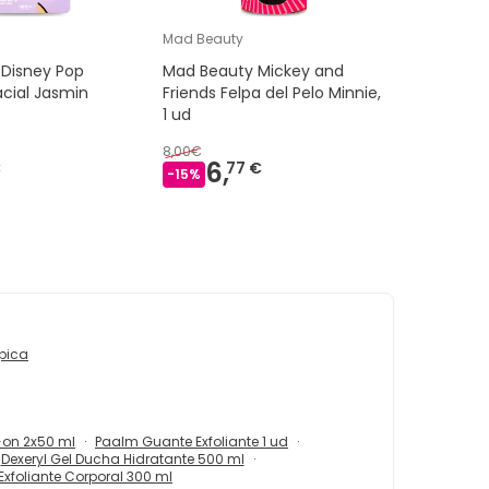
Mad Beauty
Disney Pop
Mad Beauty Mickey and
acial Jasmin
Friends Felpa del Pelo Minnie,
1 ud
8,00€
6,
€
77 €
-
15
%
ópica
-on 2x50 ml
Paalm Guante Exfoliante 1 ud
Dexeryl Gel Ducha Hidratante 500 ml
xfoliante Corporal 300 ml