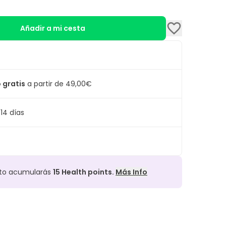
Añadir a mi cesta
 gratis
a partir de 49,00€
14 días
cto acumularás
15
Health points.
Más Info