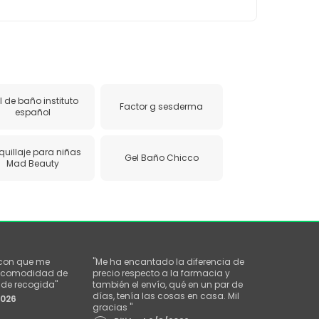
l de baño instituto
Factor g sesderma
español
uillaje para niñas
Gel Baño Chicco
Mad Beauty
 con que me
"
Me ha encantado la diferencia de
la comodidad de
precio respecto a la farmacia y
o de recogida
"
también el envío, qué en un par de
días, tenía las cosas en casa. Mil
2026
gracias
"