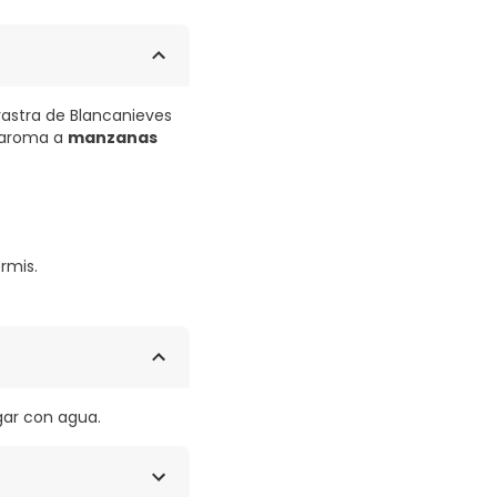
rastra de Blancanieves
 aroma a
manzanas
rmis.
gar con agua.