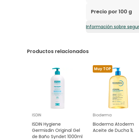
SODIUM BICARBONATE, 
Precio por 100 g
CI 19140 (YELLOW 5), C
Información sobre segu
3,71€ / 100 g
Productos relacionados
Muy TOP
ISDIN
Bioderma
ISDIN Hygiene
Bioderma Atoderm
Germisdin Original Gel
Aceite de Ducha 1L
de Baño Syndet 1000ml