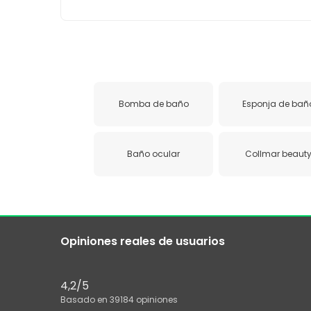
Bomba de baño
Esponja de bañ
Baño ocular
Collmar beaut
Opiniones reales de usuarios
4,2
/5
Basado en
39184
opiniones