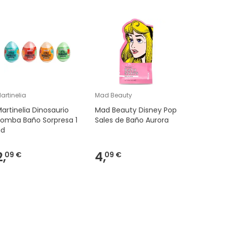
artinelia
Mad Beauty
Mad Beau
artinelia Dinosaurio
Mad Beauty Disney Pop
Mad Beau
Bomba Baño Sorpresa 1
Sales de Baño Aurora
Sales de
ud
Cenicien
2,
4,
4,
09 €
09 €
09 €