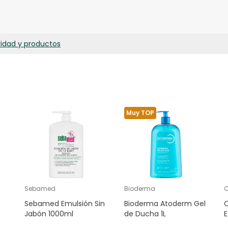
CITRIC ACID, SODIUM SULFATE, MICA, GLYCERIN, PARFUM(FRAGRANCE
I 42090 (BLUE 1).
ridad y productos
Muy TOP
Sebamed
Bioderma
C
Sebamed Emulsión Sin
Bioderma Atoderm Gel
C
Jabón 1000ml
de Ducha 1L