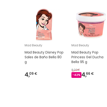
Mad Beauty
Mad Beauty
Mad Beauty Disney Pop
Mad Beauty Pop
Sales de Baño Bella 80
Princess Gel Ducha
g
Bella 95 g
8,00€
4,
4,
09 €
66 €
-
42
%