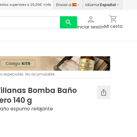
Enviar a
:
Idioma
:
Español
estas superiores a 25,00€
+info
Mi cesta
Iniciar sesión
 o especiales. No acumulable.
illanas Bomba Baño
ero 140 g
baño espumo relajante