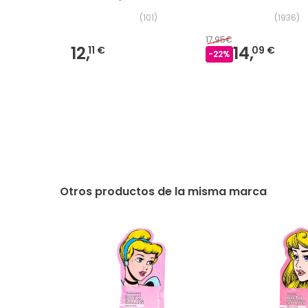
(
101
)
(
1936
)
17,95€
12,
14,
11 €
09 €
-
22
%
Otros productos de la misma marca