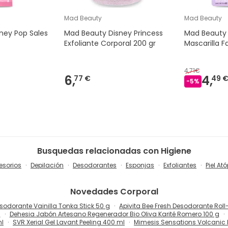
Mad Beauty
Mad Beauty
ney Pop Sales
Mad Beauty Disney Princess
Mad Beauty 
Exfoliante Corporal 200 gr
Mascarilla F
4,71€
6,
4,
77 €
49 
-
5
%
Busquedas relacionadas con Higiene
esorios
Depilación
Desodorantes
Esponjas
Exfoliantes
Piel At
Novedades
Corporal
sodorante Vainilla Tonka Stick 50 g
Apivita Bee Fresh Desodorante Roll
l
Dehesia Jabón Artesano Regenerador Bio Oliva Karité Romero 100 g
ml
SVR Xerial Gel Lavant Peeling 400 ml
Mimesis Sensations Volcanic E