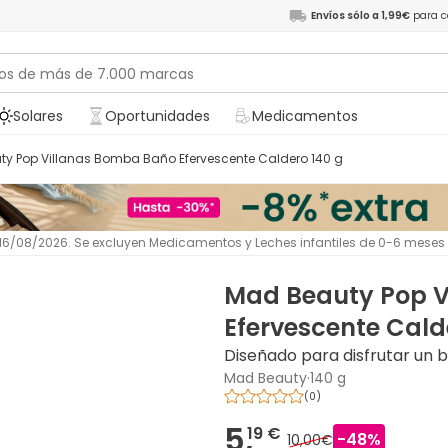
Envíos sólo a 1,99€
para c
Solares
Oportunidades
Medicamentos
uty Pop Villanas Bomba Baño Efervescente Caldero 140 g
l 16/08/2026. Se excluyen Medicamentos y Leches infantiles de 0-6 meses
Mad Beauty Pop V
Efervescente Cald
Diseñado para disfrutar un 
Mad Beauty
·
140 g
(
0
)
5,
19 €
-
48
%
10,00€