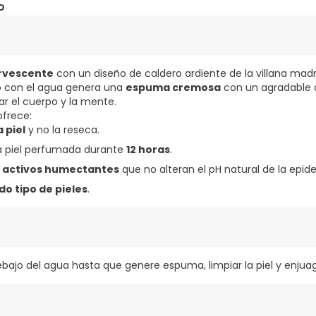
o
rvescente
con un diseño de caldero ardiente de la villana mad
to con el agua genera una
espuma cremosa
con un agradable
ar el cuerpo y la mente.
frece:
 piel
y no la reseca.
la piel perfumada durante
12 horas
.
e
activos humectantes
que no alteran el pH natural de la epide
do tipo de pieles
.
ebajo del agua hasta que genere espuma, limpiar la piel y enjua