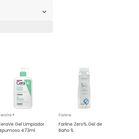
), CI 17200 (RED 33),
Muy TOP
eraVe ®
Farline
SVR
eraVe Gel Limpiador
Farline Zero% Gel de
SVR Topi
Espumoso 473ml
Baño 1L
Lavant G
Calmante