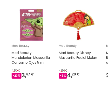
Mad Beauty
Mad Beauty
M
Mad Beauty
Mad Beauty Disney
M
Mandalorian Mascarilla
Mascarilla Facial Mulan
Contorno Ojos 5 ml
4,50€
4,50€
3,
4,
47 €
29 €
-
23
%
-
5
%