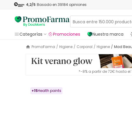
4,2
/5
Basado en
39184
opiniones
Categorías
Promociones
Nuestra marca
PromoFarma
/
Higiene
/
Corporal
/
Higiene
/
Mad Bea
*-8% a partir de 72€ hasta e
+
15
Health points