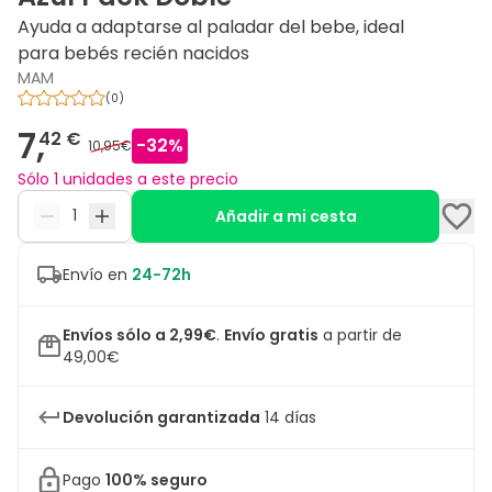
Ayuda a adaptarse al paladar del bebe, ideal
para bebés recién nacidos
MAM
(
0
)
7,
42 €
-
32
%
10,95€
Sólo 1 unidades a este precio
Añadir a mi cesta
Envío en
24-72h
Envíos sólo a 2,99€
.
Envío gratis
a partir de
49,00€
Devolución garantizada
14 días
Pago
100% seguro