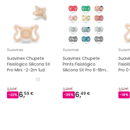
Suavinex
Suavinex
Suavi
Suavinex Chupete
Suavinex Chupete
Suavi
Fisiológico Silicona SX
Prints Fisiológico
Fisiol
Pro Mini -2-2m 1ud
Silicona SX Pro 6-18m
Pro 0
2 uds
(
1
)
8,50€
9,95€
8,50€
6,
6,
59 €
49 €
-
22
%
-
35
%
-
18
%