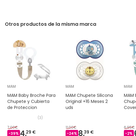
Otros productos de la misma marca
MAM
MAM
MAM
MAM Baby Broche Para
MAM Chupete Silicona
MAM 
Chupete y Cubierta
Original +16 Meses 2
Chupe
de Proteccion
uds
Cove
(
3
)
7,00€
11,00€
6,95€
4,
8,
29 €
39 €
-
39
%
-
24
%
-
2
%