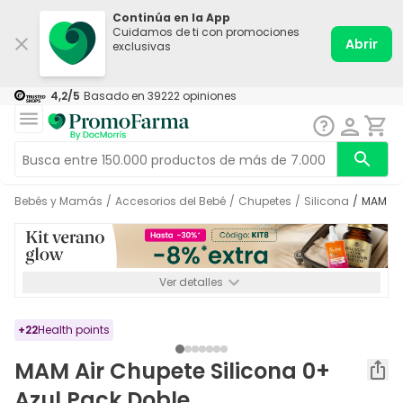
Continúa en la App
Cuidamos de ti con promociones
Abrir
exclusivas
4,2
/5
Basado en
39222
opiniones
Bebés y Mamás
/
Accesorios del Bebé
/
Chupetes
/
Silicona
/
MAM A
Ver detalles
*-8% a partir de 72€ hasta el 16/08/2026. Se excluyen
Medicamentos y Leches infantiles de 0-6 meses o especiales. No
acumulable.
+
22
Health points
MAM Air Chupete Silicona 0+
Azul Pack Doble