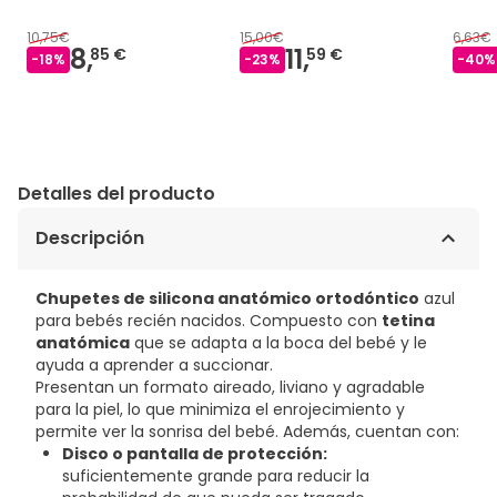
10,75€
15,00€
6,63€
8,
11,
85 €
59 €
-
18
%
-
23
%
-
40
%
Detalles del producto
Descripción
Chupetes de silicona anatómico ortodóntico
azul
para bebés recién nacidos. Compuesto con
tetina
anatómica
que se adapta a la boca del bebé y le
ayuda a aprender a succionar.
Presentan un formato aireado, liviano y agradable
para la piel, lo que minimiza el enrojecimiento y
permite ver la sonrisa del bebé. Además, cuentan con:
Disco o pantalla de protección:
suficientemente grande para reducir la