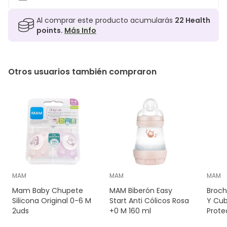
Al comprar este producto acumularás
22
Health
points.
Más Info
Otros usuarios también compraron
MAM
MAM
MAM
Mam Baby Chupete
MAM Biberón Easy
Broch
Silicona Original 0-6 M
Start Anti Cólicos Rosa
Y Cub
2uds
+0 M 160 ml
Prote
It! & 