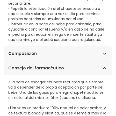
secar al aire.
• Repetir la esterilización si el chupete se ensucia o
cae al suelo y siempre una vez al día para eliminar
posibles bacterias acumuladas por el uso.
• Introducir en la boca del bebé para calmarlo, para
ayudarle a conciliar el sueño y/o en caso de no darle
el pecho para reducir el riesgo de muerte súbita, ya
que disminuye si el bebé succiona con regularidad.
Composición
Libre de BPA/BPS.
Consejo del farmacéutico
A la hora de escoger chupete recuerda que siempre
va a depender de la propia aceptación por parte del
bebé. Una de las guías para elegir chupete podría ser
el material del mismo: látex (caucho) o silicona.
El látex es un producto 100% natural de color ámbar, y
de textura blanda y elástica, que se asemeja más a la