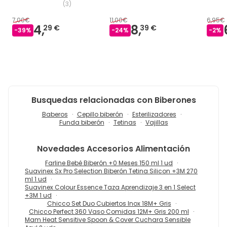
(
3
)
7,00€
11,00€
6,95€
4,
8,
29 €
39 €
-
39
%
-
24
%
-
2
%
Busquedas relacionadas con Biberones
Baberos
Cepillo biberón
Esterilizadores
Funda biberón
Tetinas
Vajillas
Novedades
Accesorios Alimentación
Farline Bebé Biberón +0 Meses 150 ml 1 ud
Suavinex Sx Pro Selection Biberón Tetina Silicon +3M 270
ml 1 ud
Suavinex Colour Essence Taza Aprendizaje 3 en 1 Select
+3M 1 ud
Chicco Set Duo Cubiertos Inox 18M+ Gris
Chicco Perfect 360 Vaso Comidas 12M+ Gris 200 ml
Mam Heat Sensitive Spoon & Cover Cuchara Sensible