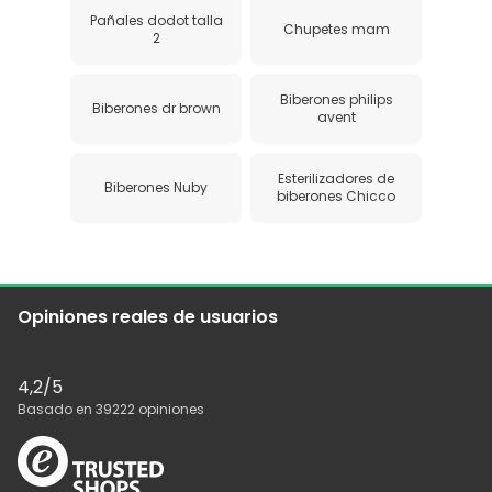
Pañales dodot talla
Chupetes mam
2
Biberones philips
Biberones dr brown
avent
Esterilizadores de
Biberones Nuby
biberones Chicco
Opiniones reales de usuarios
4,2
/5
Basado en
39222
opiniones