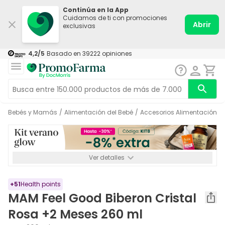
Continúa en la App
Cuidamos de ti con promociones
Abrir
exclusivas
4,2
/5
Basado en
39222
opiniones
Bebés y Mamás
/
Alimentación del Bebé
/
Accesorios Alimentación
/
Ver detalles
*-8% a partir de 72€ hasta el 16/08/2026. Se excluyen
Medicamentos y Leches infantiles de 0-6 meses o especiales. No
acumulable.
+
51
Health points
MAM Feel Good Biberon Cristal
Rosa +2 Meses 260 ml