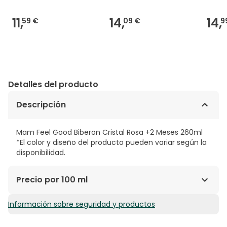
11,
14,
14,
59 €
09 €
9
Detalles del producto
Descripción
Mam Feel Good Biberon Cristal Rosa +2 Meses 260ml
*El color y diseño del producto pueden variar según la
disponibilidad.
Precio por 100 ml
Información sobre seguridad y productos
6,54€ / 100 ml