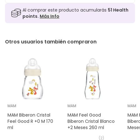
Al comprar este producto acumularás
51
Health
points.
Más Info
Otros usuarios también compraron
MAM
MAM
MAM
MAM Biberon Cristal
MAM Feel Good
MAM 
Feel Good R +0 M 170
Biberon Cristal Blanco
Bibero
ml
+2 Meses 260 ml
Meses
(
2
)