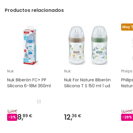
Productos relacionados
Muy 
Nuk
Nuk
Philip
Nuk Biberón FC+ PP
Nuk For Nature Biberón
Phili
Silicona 6-18M 360ml
Silicona T S 150 ml 1 ud
Natur
(
1
)
9,20€
14,00€
8,
12,
89 €
36 €
-
3
%
-
29
%