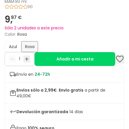
MAM
·
90 ml
(
0
)
9,
97 €
Sólo 2 unidades a este precio
Color
:
Rosa
Azul
Rosa
Añadir a mi cesta
Envío en
24-72h
Envíos sólo a 2,99€
.
Envío gratis
a partir de
49,00€
Devolución garantizada
14 días
Pago
100% seguro