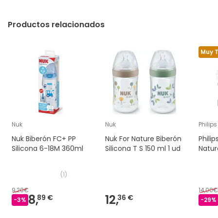
Productos relacionados
Muy 
Nuk
Nuk
Philip
Nuk Biberón FC+ PP
Nuk For Nature Biberón
Phili
Silicona 6-18M 360ml
Silicona T S 150 ml 1 ud
Natur
(
1
)
9,20€
14,00€
8,
12,
89 €
36 €
-
3
%
-
29
%