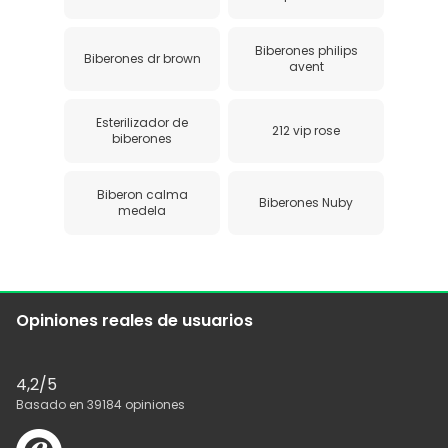
Biberones philips
Biberones dr brown
avent
Esterilizador de
212 vip rose
biberones
Biberon calma
Biberones Nuby
medela
Opiniones reales de usuarios
4,2
/5
Basado en
39184
opiniones