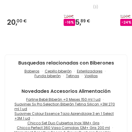
(
3
)
7,00€
11,00€
20,
5,
00 €
89 €
-
16
%
-
24
%
Busquedas relacionadas con Biberones
Baberos
Cepillo biberón
Esterilizadores
Funda biberón
Tetinas
Vajillas
Novedades
Accesorios Alimentación
Farline Bebé Biberón +0 Meses 150 ml 1 ud
Suavinex Sx Pro Selection Biberón Tetina Silicon +3M 270
ml 1 ud
Suavinex Colour Essence Taza Aprendizaje 3 en 1 Select
+3M 1 ud
Chicco Set Duo Cubiertos Inox 18M+ Gris
Chicco Perfect 360 Vaso Comidas 12M+ Gris 200 ml