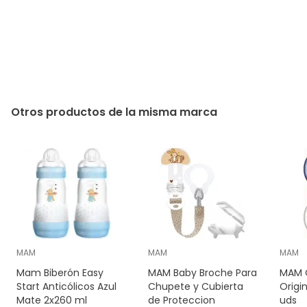
Otros productos de la misma marca
MAM
MAM
MAM
Mam Biberón Easy
MAM Baby Broche Para
MAM C
Start Anticólicos Azul
Chupete y Cubierta
Origi
Mate 2x260 ml
de Proteccion
uds