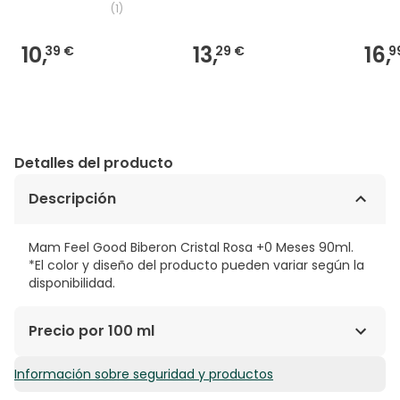
(
1
)
10,
13,
16,
39 €
29 €
9
Detalles del producto
Descripción
Mam Feel Good Biberon Cristal Rosa +0 Meses 90ml.
*El color y diseño del producto pueden variar según la
disponibilidad.
Precio por 100 ml
Información sobre seguridad y productos
11,08€ / 100 ml