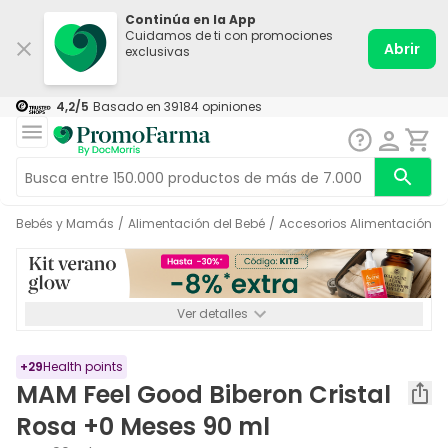
Continúa en la App
Cuidamos de ti con promociones
Abrir
exclusivas
4,2
/5
Basado en
39184
opiniones
Bebés y Mamás
/
Alimentación del Bebé
/
Accesorios Alimentación
/
Ver detalles
*-8% a partir de 72€ hasta el 16/08/2026. Se excluyen
Medicamentos y Leches infantiles de 0-6 meses o especiales. No
acumulable.
+
29
Health points
MAM Feel Good Biberon Cristal
Rosa +0 Meses 90 ml