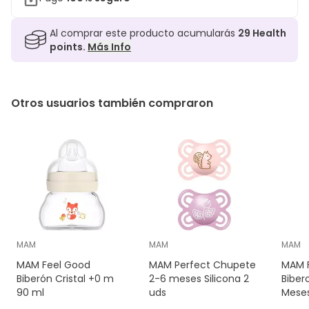
Al comprar este producto acumularás
29
Health
points.
Más Info
Otros usuarios también compraron
MAM
MAM
MAM
MAM Feel Good
MAM Perfect Chupete
MAM 
Biberón Cristal +0 m
2-6 meses Silicona 2
Biber
90 ml
uds
Meses