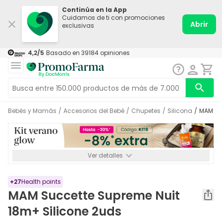
Continúa en la App
Cuidamos de ti con promociones
Abrir
exclusivas
4,2
/5
Basado en
39184
opiniones
Bebés y Mamás
/
Accesorios del Bebé
/
Chupetes
/
Silicona
/
MAM S
Ver detalles
*-8% a partir de 72€ hasta el 16/08/2026. Se excluyen
Medicamentos y Leches infantiles de 0-6 meses o especiales. No
acumulable.
+
27
Health points
MAM Succette Supreme Nuit
18m+ Silicone 2uds