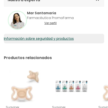
Mar Santamaria
Farmacéutica PromoFarma
Ver perfil
Información sobre seguridad y productos
Productos relacionados
Suavinex
Suavinex
Suavi