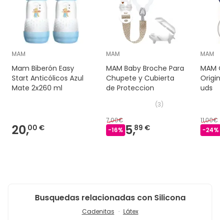
MAM
MAM
MAM
Mam Biberón Easy
MAM Baby Broche Para
MAM C
Start Anticólicos Azul
Chupete y Cubierta
Origi
Mate 2x260 ml
de Proteccion
uds
(
3
)
7,00€
11,00€
20,
5,
00 €
89 €
-
16
%
-
24
%
Busquedas relacionadas con Silicona
Cadenitas
Látex