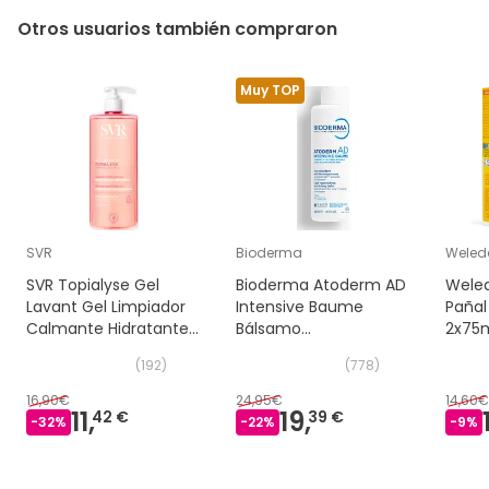
Otros usuarios también compraron
Muy TOP
SVR
Bioderma
Weled
SVR Topialyse Gel
Bioderma Atoderm AD
Wele
Lavant Gel Limpiador
Intensive Baume
Pañal
Calmante Hidratante
Bálsamo
2x75
24H 1L
Ultracalmante 400 ml
(
192
)
(
778
)
16,90€
24,95€
14,60€
11,
19,
42 €
39 €
-
32
%
-
22
%
-
9
%