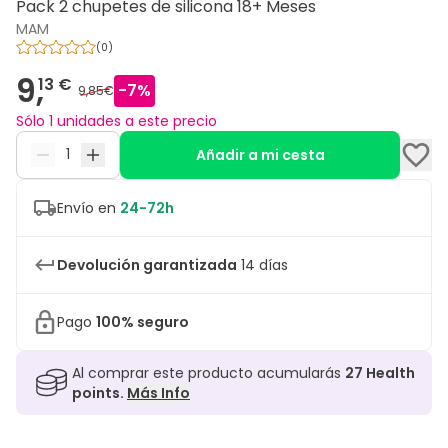
Pack 2 chupetes de silicona 18+ Meses
MAM
(
0
)
9,
13 €
-
7
%
9,85€
Sólo 1 unidades a este precio
Añadir a mi cesta
Envío en
24-72h
Devolución garantizada
14 días
Pago
100% seguro
Al comprar este producto acumularás
27
Health
points.
Más Info