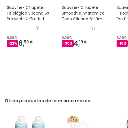
Suavinex Chupete
Suavinex Chupete
Suavi
Fisiológico Silicona SX
Smoothie Anatómico
Fisiol
Pro Mini -2-2m 1ud
Todo Silicona 6-18m
Pro 0
1ud
(
1
)
(
3
)
8,50€
6,50€
8,50€
6,
4,
59 €
19 €
-
22
%
-
36
%
-
18
%
Otros productos de la misma marca