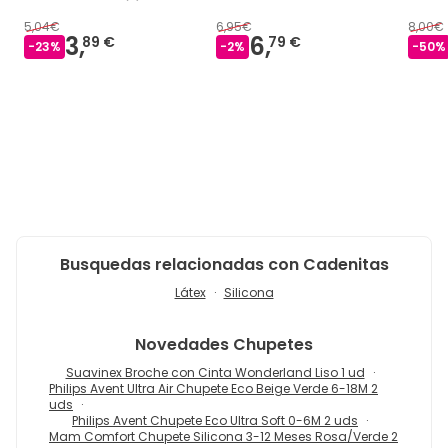
5,04€
6,95€
8,00€
3,
6,
89 €
79 €
-
23
%
-
2
%
-
50
%
Busquedas relacionadas con Cadenitas
Látex
Silicona
Novedades
Chupetes
Suavinex Broche con Cinta Wonderland Liso 1 ud
Philips Avent Ultra Air Chupete Eco Beige Verde 6-18M 2
uds
Philips Avent Chupete Eco Ultra Soft 0-6M 2 uds
Mam Comfort Chupete Silicona 3-12 Meses Rosa/Verde 2