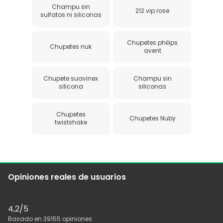
Champu sin
212 vip rose
sulfatos ni siliconas
Chupetes philips
Chupetes nuk
avent
Chupete suavinex
Champu sin
silicona
siliconas
Chupetes
Chupetes Nuby
twistshake
Opiniones reales de usuarios
4,2
/5
Basado en
39155
opiniones