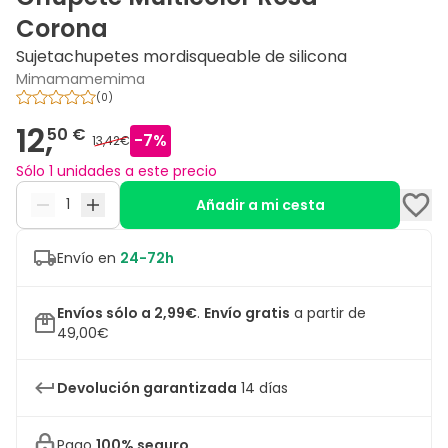
Corona
Sujetachupetes mordisqueable de silicona
Mimamamemima
(
0
)
12,
50 €
-
7
%
13,42€
Sólo 1 unidades a este precio
Añadir a mi cesta
Envío en
24-72h
Envíos sólo a 2,99€
.
Envío gratis
a partir de
49,00€
Devolución garantizada
14 días
Pago
100% seguro