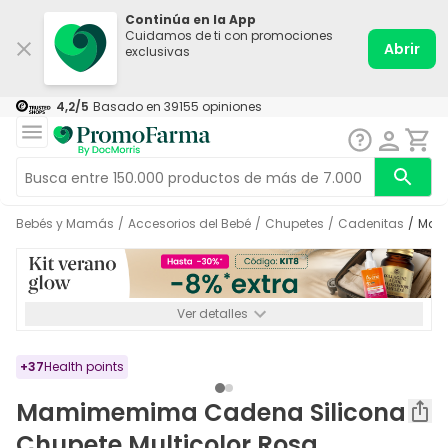
Continúa en la App
Cuidamos de ti con promociones
Abrir
exclusivas
4,2
/5
Basado en
39155
opiniones
Bebés y Mamás
/
Accesorios del Bebé
/
Chupetes
/
Cadenitas
/
Ma
Ver detalles
*-8% a partir de 72€ hasta el 16/08/2026. Se excluyen
Medicamentos y Leches infantiles de 0-6 meses o especiales. No
acumulable.
+
37
Health points
Mamimemima Cadena Silicona
Chupete Multicolor Rosa