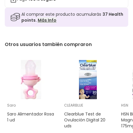
Al comprar este producto acumularás
37
Health
points.
Más Info
Otros usuarios también compraron
Saro
CLEARBLUE
HSN
Saro Alimentador Rosa
Clearblue Test de
HSN B
1 ud
Ovulación Digital 20
Magn
uds
175mg