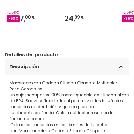
15,00€
16,90€
7,
24,
00 €
99 €
-
53
%
-
35
%
Detalles del producto
Descripción
Mamimemima Cadena Silicona Chupete Multicolor
Rosa Corona es
un sujetachupetes 100% mordisqueable de silicona alimenta
de BPA. Suave y flexible. Ideal para aliviar las insufribles
molestias de dentición y que no pierdan
su chupete preferido. Color multicolor rosa con la
forma de corona.
¡Calma las molestias en los dientes de tu bebé
con Mamimemima Cadena Silicona Chupete