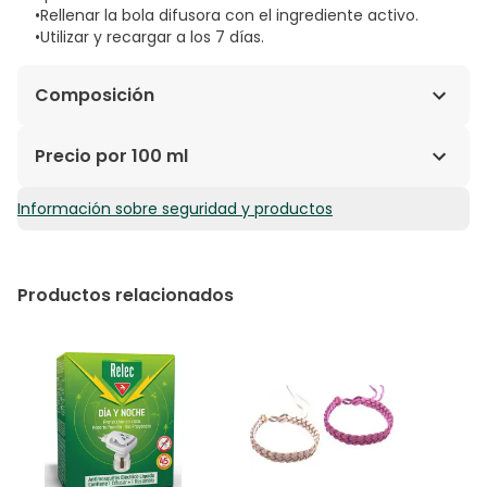
•Rellenar la bola difusora con el ingrediente activo.
•Utilizar y recargar a los 7 días.
Composición
IR3535/Núm. CAS: 52304-36-6 (10 %) (m/m);
Precio por 100 ml
Citriodiol/n.° CAS: 1245629-80-4 (5 %) (m/m).
Información sobre seguridad y productos
111,50€ / 100 ml
Productos relacionados