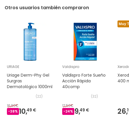
Otros usuarios también compraron
Muy 
URIAGE
Valdispro
Xerod
Uriage Derm-Phy Gel
Valdispro Forte Sueño
Xerod
Surgras
Acción Rápida
400 
Dermatológico 1000ml
40comp
(
22
)
(
32
)
16,90€
12,50€
10,
9,
26,
49 €
49 €
-
38
%
-
24
%