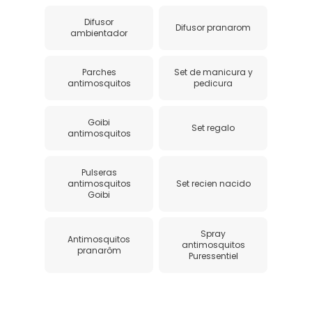
Difusor
Difusor pranarom
ambientador
Parches
Set de manicura y
antimosquitos
pedicura
Goibi
Set regalo
antimosquitos
Pulseras
antimosquitos
Set recien nacido
Goibi
Spray
Antimosquitos
antimosquitos
pranarôm
Puressentiel