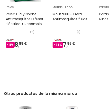
Relec
Mathieu Labo
Parani
Relec Día y Noche
Mousti'Kill Pulsera
Paran
Antimosquitos Difusor
Antimosquitos 2 uds
Niños
Eléctrico + Recambio
(
2
)
(
1
)
9,95€
14,00€
8,
7,
89 €
96 €
-
11
%
-
43
%
Otros productos de la misma marca