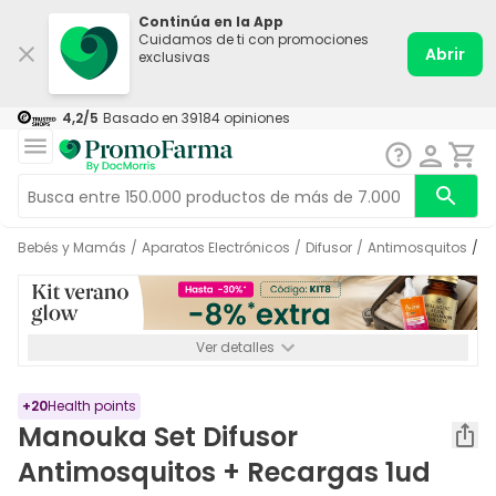
Continúa en la App
Cuidamos de ti con promociones
Abrir
exclusivas
4,2
/5
Basado en
39184
opiniones
Bebés y Mamás
/
Aparatos Electrónicos
/
Difusor
/
Antimosquitos
/
Ver detalles
*-8% a partir de 72€ hasta el 16/08/2026. Se excluyen
Medicamentos y Leches infantiles de 0-6 meses o especiales. No
acumulable.
+
20
Health points
Manouka Set Difusor
Antimosquitos + Recargas 1ud