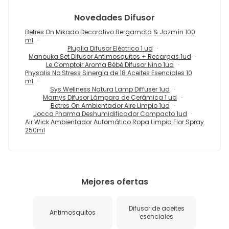
Novedades
Difusor
Betres On Mikado Decorativo Bergamota & Jazmín 100
ml
Pluglia Difusor Eléctrico 1 ud
Manouka Set Difusor Antimosquitos + Recargas 1ud
Le Comptoir Aroma Bébé Difusor Nino 1ud
Physalis No Stress Sinergia de 18 Aceites Esenciales 10
ml
Sys Wellness Natura Lamp Diffuser 1ud
Marnys Difusor Lámpara de Cerámica 1 ud
Betres On Ambientador Aire Limpio 1ud
Jocca Pharma Deshumidificador Compacto 1ud
Air Wick Ambientador Automático Ropa Limpia Flor Spray
250ml
Mejores ofertas
Difusor de aceites
Antimosquitos
esenciales