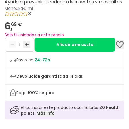
Ayuda a prevenir picaduras de insectos y mosquitos
Manouka
·
6 ml
(
0
)
6,
69 €
Sólo 9 unidades a este precio
Añadir a mi cesta
Envío en
24-72h
Devolución garantizada
14 días
Pago
100% seguro
Al comprar este producto acumularás
20
Health
points.
Más Info