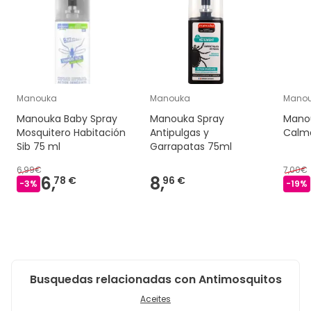
Manouka
Manouka
Mano
Manouka Baby Spray
Manouka Spray
Manou
Mosquitero Habitación
Antipulgas y
Calma
Sib 75 ml
Garrapatas 75ml
6,99€
7,00€
6,
8,
78 €
96 €
-
3
%
-
19
%
Busquedas relacionadas con Antimosquitos
Aceites