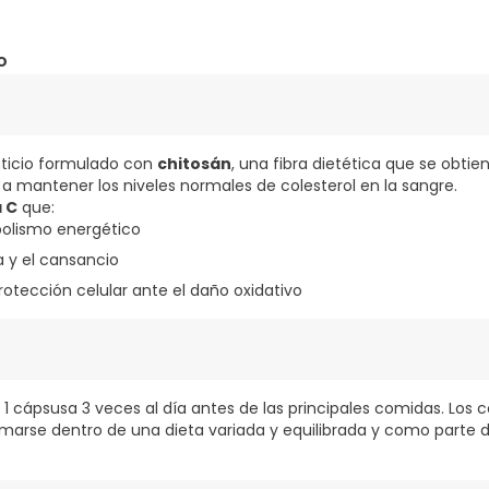
o
icio formulado con
chitosán
, una fibra dietética que se obti
 a mantener los niveles normales de colesterol en la sangre.
 C
que:
olismo energético
a y el cansancio
rotección celular ante el daño oxidativo
 cápsusa 3 veces al día antes de las principales comidas. Lo
marse dentro de una dieta variada y equilibrada y como parte de