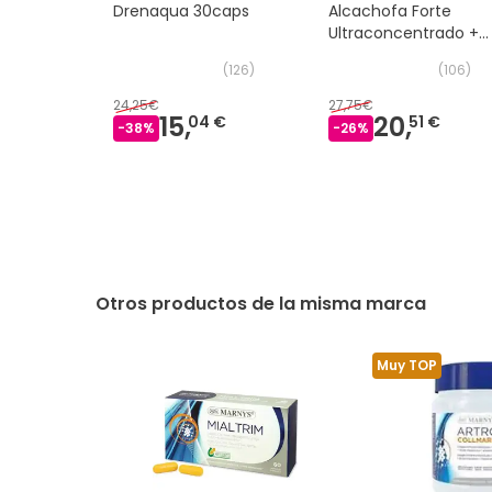
Drenaqua 30caps
Alcachofa Forte
Ultraconcentrado +
Aloe Vera 20ampolla
(
126
)
(
106
)
24,25€
27,75€
15,
20,
04 €
51 €
-
38
%
-
26
%
Otros productos de la misma marca
Muy TOP