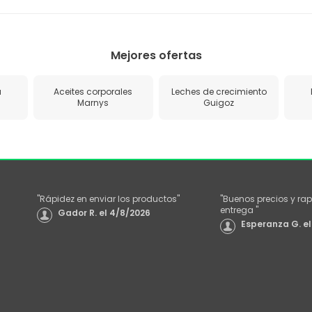
Mejores ofertas
a
Aceites corporales
Leches de crecimiento
Marnys
Guigoz
"
Rápidez en enviar los productos
"
"
Buenos precios y rap
entrega
"
Gador R.
el
4/8/2026
Esperanza G.
el