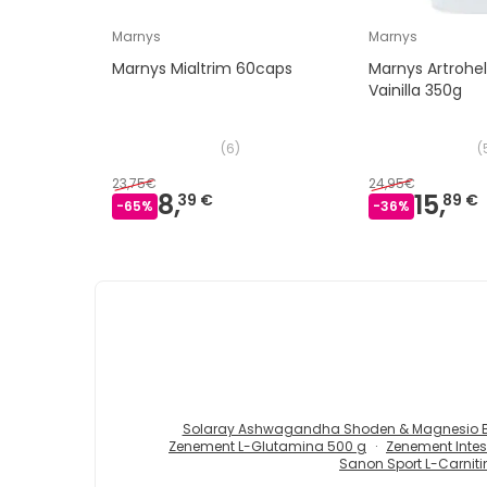
Marnys
Marnys
Marnys Mialtrim 60caps
Marnys Artrohe
Vainilla 350g
(
6
)
(
23,75€
24,95€
8,
15,
39 €
89 €
-
65
%
-
36
%
Solaray Ashwagandha Shoden & Magnesio Bi
Zenement L-Glutamina 500 g
Zenement Intes
Sanon Sport L-Carniti