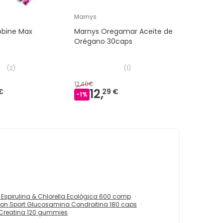
Marnys
obine Max
Marnys Oregamar Aceite de
Orégano 30caps
(
2
)
(
1
)
12,40€
12,
€
29 €
-
1
%
Espirulina & Chlorella Ecológica 600 comp
on Sport Glucosamina Condroitina 180 caps
Creatina 120 gummies