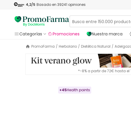
4,2
/5
Basado en
39241
opiniones
Categorías
Promociones
Nuestra marca
PromoFarma
/
Herbolario
/
Dietética Natural
/
Adelgaz
*-8% a partir de 72€ hasta e
+
45
Health points