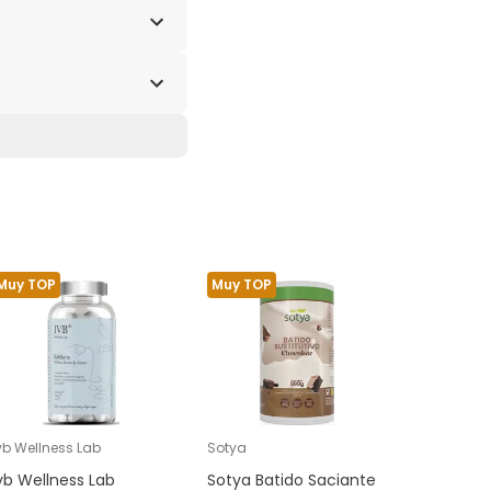
Muy TOP
Muy TOP
vb Wellness Lab
Sotya
Arkophar
vb Wellness Lab
Sotya Batido Saciante
Arkophar