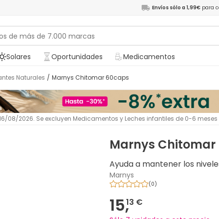
Envíos sólo a 1,99€
para c
Solares
Oportunidades
Medicamentos
antes Naturales
/
Marnys Chitomar 60caps
l 16/08/2026. Se excluyen Medicamentos y Leches infantiles de 0-6 meses
Marnys Chitomar
Ayuda a mantener los nivele
Marnys
(
0
)
15,
13 €