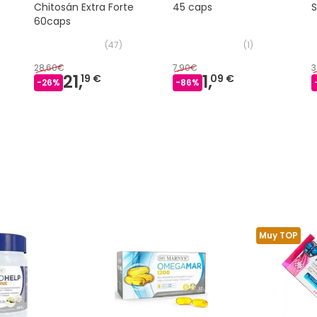
Chitosán Extra Forte
45 caps
S
60caps
s
(
47
)
(
1
)
28,60€
7,90€
3
21,
1,
19 €
09 €
-
26
%
-
86
%
Muy TOP