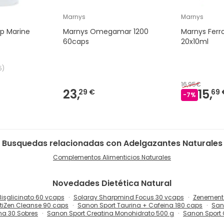
Marnys
Marnys
lp Marine
Marnys Omegamar 1200
Marnys Ferr
60caps
20x10ml
5
)
16,95€
23,
15,
29 €
69 
-
7
%
Busquedas relacionadas con Adelgazantes Naturales
Complementos Alimenticios Naturales
Novedades
Dietética Natural
sglicinato 60 vcaps
Solaray Sharpmind Focus 30 vcaps
Zenement 
tiZen Cleanse 90 caps
Sanon Sport Taurina + Cafeina 180 caps
San
na 30 Sobres
Sanon Sport Creatina Monohidrato 500 g
Sanon Sport 