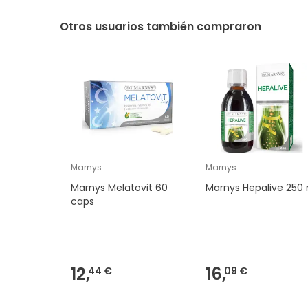
Otros usuarios también compraron
Marnys
Marnys
Marnys Melatovit 60
Marnys Hepalive 250
caps
12,
16,
44 €
09 €