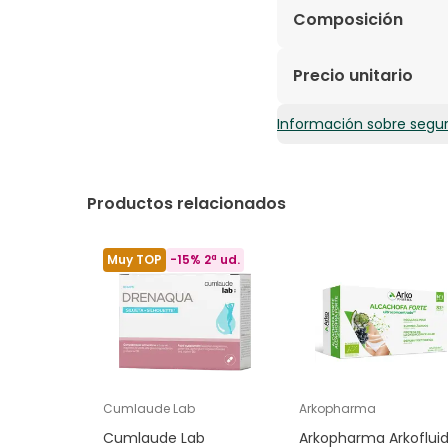
Composición
Chitosán, vitamina C y
Precio unitario
Información sobre segu
0,25€ / Cápsulas
Productos relacionados
Muy TOP
-15% 2ª ud.
Cumlaude Lab
Arkopharma
Cumlaude Lab
Arkopharma Arkoflui