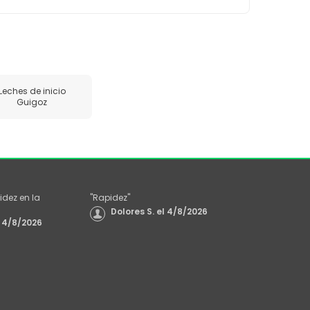
Leches de inicio
Guigoz
idez en la
"
Rapidez
"
Dolores S.
el
4/8/2026
4/8/2026