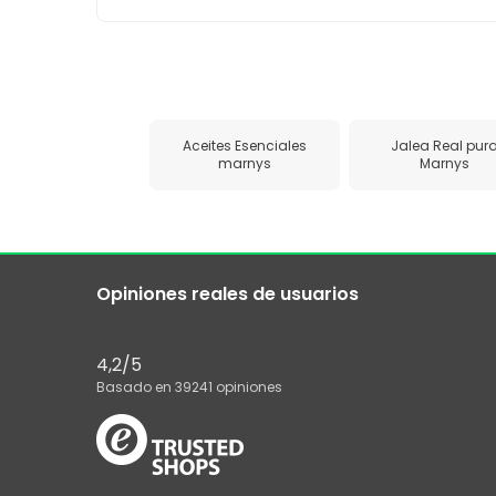
Aceites Esenciales
Jalea Real pur
marnys
Marnys
Opiniones reales de usuarios
4,2
/5
Basado en
39241
opiniones