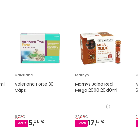
Valeriana
Marnys
M
 ml
Valeriana Forte 30
Marnys Jalea Real
M
Cáps.
Mega 2000 20x10ml
(
1
)
9,72€
22,95€
2
5,
17,
00 €
13 €
-
49
%
-
25
%