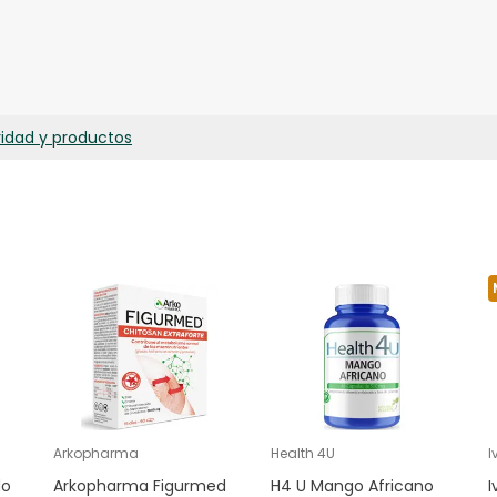
 celulosa microcristalina.
ridad y productos
Arkopharma
Health 4U
I
do
Arkopharma Figurmed
H4 U Mango Africano
I