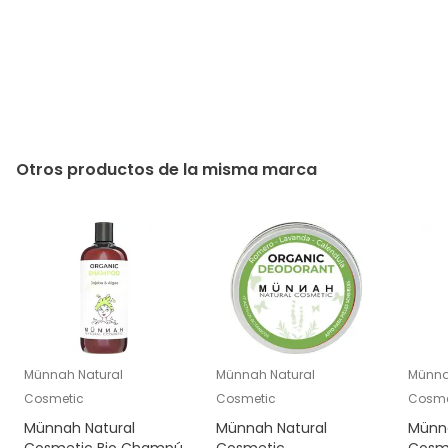
Otros productos de la misma marca
Münnah Natural
Münnah Natural
Münna
Cosmetic
Cosmetic
Cosme
Münnah Natural
Münnah Natural
Münna
Cosmetic Bio Champú
Cosmetic
Cosm