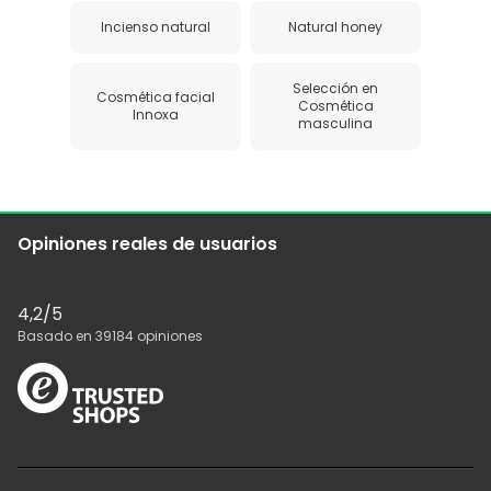
Incienso natural
Natural honey
Selección en
Cosmética facial
Cosmética
Innoxa
masculina
Opiniones reales de usuarios
4,2
/5
Basado en
39184
opiniones