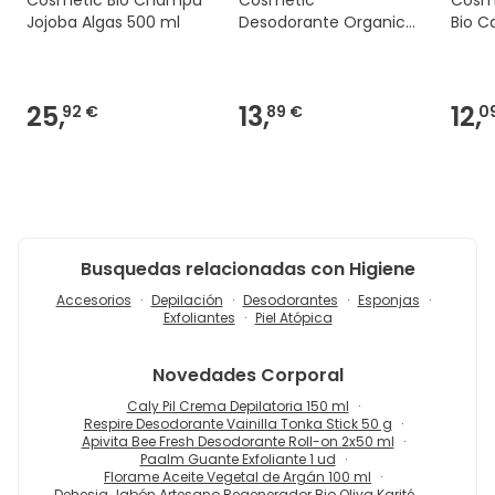
Jojoba Algas 500 ml
Desodorante Organico
Bio C
30ml
Manza
25,
13,
12,
92 €
89 €
0
Busquedas relacionadas con Higiene
Accesorios
Depilación
Desodorantes
Esponjas
Exfoliantes
Piel Atópica
Novedades
Corporal
Caly Pil Crema Depilatoria 150 ml
Respire Desodorante Vainilla Tonka Stick 50 g
Apivita Bee Fresh Desodorante Roll-on 2x50 ml
Paalm Guante Exfoliante 1 ud
Florame Aceite Vegetal de Argán 100 ml
Dehesia Jabón Artesano Regenerador Bio Oliva Karité