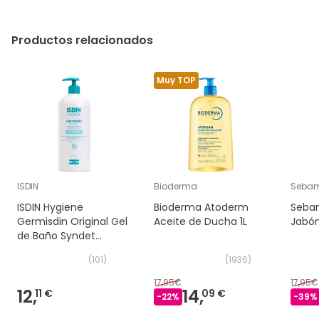
Productos relacionados
Muy TOP
ISDIN
Bioderma
Seba
ISDIN Hygiene
Bioderma Atoderm
Sebam
Germisdin Original Gel
Aceite de Ducha 1L
Jabón
de Baño Syndet
1000ml
(
101
)
(
1936
)
17,95€
17,95€
12,
14,
11 €
09 €
-
22
%
-
39
%