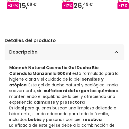
15,
26,
09 €
49 €
-
34
%
-
17
%
-
17
%
Detalles del producto
Descripción
Münnah Natural Cosmetic Gel Ducha Bio
Caléndula Manzanilla 500ml
está formulado para la
higiene diaria y el cuidado de la piel
sensible y
atópica
. Este gel de ducha natural y ecológico limpia
suavemente, sin
sulfatos ni detergentes químicos
,
manteniendo el equilibrio de la piel y ofreciendo una
experiencia
calmante y protectora
.
Es ideal para quienes buscan una limpieza delicada e
hidratante, siendo adecuado para toda la familia,
incluidos
bebés
y personas con piel
reactiva
.
La eficacia de este gel se debe a la combinación de