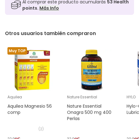
Al comprar este producto acumularás
53
Health
points.
Más Info
Otros usuarios también compraron
Muy TOP
Aquilea
Nature Essential
HYLO
Aquilea Magnesio 56
Nature Essential
Hylo-
comp
Onagra 500 mg 400
Lubri
Perlas
(
2
)
22,95€
32,00€
20,00