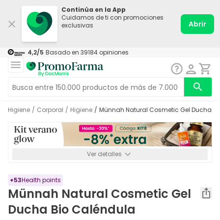
Continúa en la App
Cuidamos de ti con promociones
Abrir
exclusivas
4,2
/5
Basado en
39184
opiniones
Higiene
/
Corporal
/
Higiene
/
Münnah Natural Cosmetic Gel Ducha B
Ver detalles
*-8% a partir de 72€ hasta el 16/08/2026. Se excluyen
Medicamentos y Leches infantiles de 0-6 meses o especiales. No
acumulable.
+
53
Health points
Münnah Natural Cosmetic Gel
Ducha Bio Caléndula