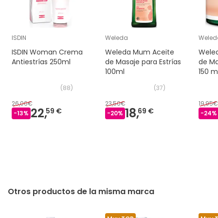
ISDIN
Weleda
Weled
ISDIN Woman Crema
Weleda Mum Aceite
Wele
Antiestrías 250ml
de Masaje para Estrías
de Ma
100ml
150 m
(
88
)
(
37
)
26,06€
23,50€
19,95€
22,
18,
59 €
69 €
-
13
%
-
20
%
-
24
%
Otros productos de la misma marca