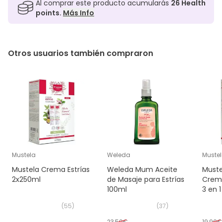
Al comprar este producto acumularás
26
Health
points.
Más Info
Otros usuarios también compraron
Mustela
Weleda
Muste
Mustela Crema Estrías
Weleda Mum Aceite
Muste
2x250ml
de Masaje para Estrías
Crema
100ml
3 en 
(
55
)
(
37
)
23,50€
19,90€