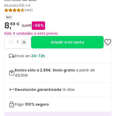
Mustela
·
105 ml
(
406
)
BIO
8,
69 €
-
56
%
19,90€
Sólo 4 unidades a este precio
Añadir a mi cesta
Envío en
24-72h
Envíos sólo a 2,99€
.
Envío gratis
a partir de
49,00€
Devolución garantizada
14 días
Pago
100% seguro