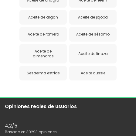
Aceite de onagra
Aceite de neem
Aceite de argan
Aceite de jojoba
Aceite de romero
Aceite de sésamo
Aceite de
Aceite de linaza
almendras
Sesderma estrías
Aceite aussie
Opiniones reales de usuarios
4,2
/5
Basado en
39293
opiniones