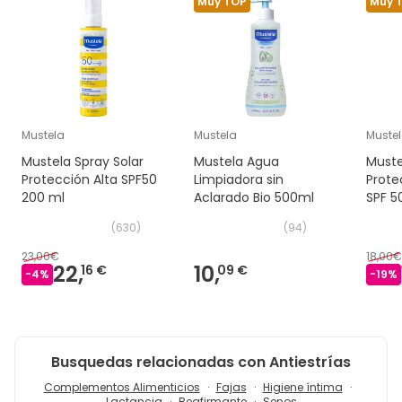
Muy TOP
Muy 
Mustela
Mustela
Muste
Mustela Spray Solar
Mustela Agua
Muste
Protección Alta SPF50
Limpiadora sin
Prote
200 ml
Aclarado Bio 500ml
SPF 5
(
630
)
(
94
)
23,00€
18,00€
22,
10,
16 €
09 €
-
4
%
-
19
%
Busquedas relacionadas con Antiestrías
Complementos Alimenticios
Fajas
Higiene íntima
Lactancia
Reafirmante
Senos