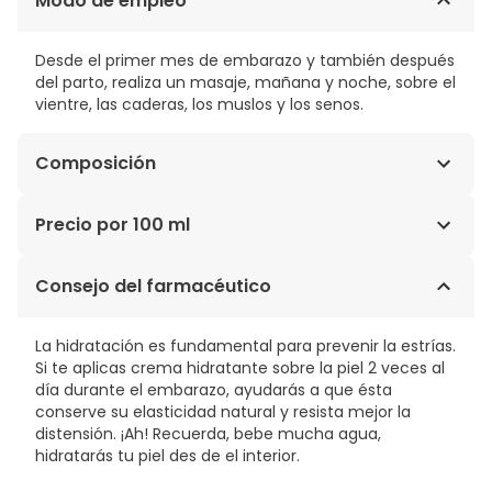
Modo de empleo
Desde el primer mes de embarazo y también después
del parto, realiza un masaje, mañana y noche, sobre el
vientre, las caderas, los muslos y los senos.
Composición
INCI: Helianthus Annuus (Sunflower) Seed Oil , Persea
Precio por 100 ml
Gratissima (Avocado) Oil , Tocopherol.
Se recomienda al consumidor verificar
8,28€ / 100 ml
Consejo del farmacéutico
sistemáticamente la composición del producto antes
de comprarlo.El 100% de los ingredientes son de origen
natural.No aplicar sobre las cicatrices recientes de una
La hidratación es fundamental para prevenir la estrías.
cesárea.
Si te aplicas crema hidratante sobre la piel 2 veces al
No aplicar sobre el pecho en caso de amamantar ni
día durante el embarazo, ayudarás a que ésta
sobre las cicatrices recientes de una cesárea.
conserve su elasticidad natural y resista mejor la
distensión. ¡Ah! Recuerda, bebe mucha agua,
hidratarás tu piel des de el interior.