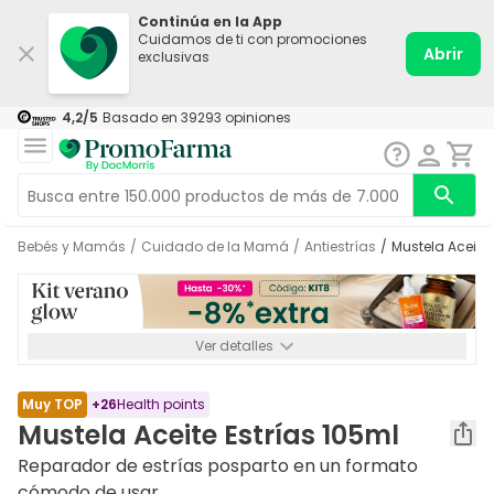
Continúa en la App
Cuidamos de ti con promociones
Abrir
exclusivas
4,2
/5
Basado en
39293
opiniones
Bebés y Mamás
/
Cuidado de la Mamá
/
Antiestrías
/
Mustela Aceite
Ver detalles
*-8% a partir de 72€ hasta el 16/08/2026. Se excluyen
Medicamentos y Leches infantiles de 0-6 meses o especiales. No
acumulable.
Muy TOP
+
26
Health points
Mustela Aceite Estrías 105ml
Reparador de estrías posparto en un formato
cómodo de usar