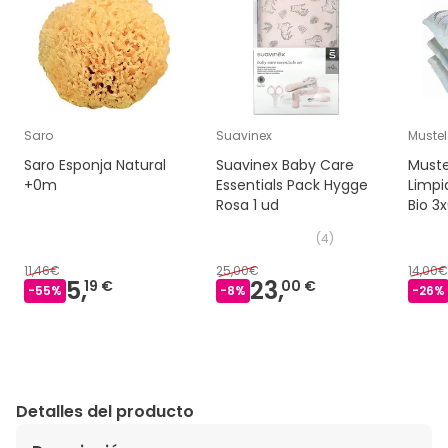
Saro
Suavinex
Muste
Saro Esponja Natural
Suavinex Baby Care
Muste
+0m
Essentials Pack Hygge
Limpi
Rosa 1 ud
Bio 3
(
4
)
11,46€
25,00€
14,00€
5,
23,
19 €
00 €
-
55
%
-
8
%
-
26
%
Detalles del producto