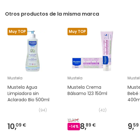
Otros productos de la misma marca
Muy TOP
Muy TOP
Mustela
Mustela
Muste
Mustela Agua
Mustela Crema
Muste
Limpiadora sin
Bálsamo 123 150ml
Bebé 
Aclarado Bio 500ml
400m
(
94
)
(
42
)
10,32€
10,
8,
9,
09 €
89 €
59
-
14
%