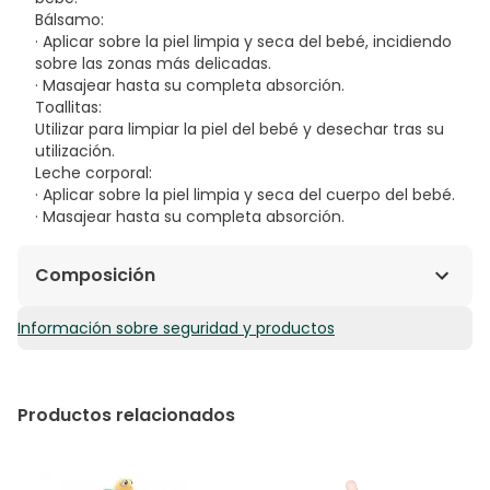
Bálsamo:
· Aplicar sobre la piel limpia y seca del bebé, incidiendo
sobre las zonas más delicadas.
· Masajear hasta su completa absorción.
Toallitas:
Utilizar para limpiar la piel del bebé y desechar tras su
utilización.
Leche corporal:
· Aplicar sobre la piel limpia y seca del cuerpo del bebé.
· Masajear hasta su completa absorción.
Composición
Información sobre seguridad y productos
EL set contiene: Gel de baño suave de 500ml, la leche
corporal Hydra Bebe de 300ml, el agua de colonia sin
alcohol de 200ml, el bálsamo 1,2,3 de 50ml, toallitas de
aguacate Bio con 60 unidades y neceser de viaje.
Productos relacionados