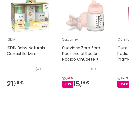
ISDIN
Suavinex
Cumla
ISDIN Baby Naturals
Suavinex Zero Zero
Cuml
Canastilla Mini
Pack Inicial Recién
Pediá
Nacido Chupete +
Íntim
Biberón 180ml
Spray
(
4
)
(
3
)
22,00€
20,97
21,
15,
28 €
19 €
-
31
%
-
24
%