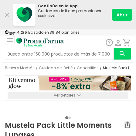
Continúa en la App
Cuidamos de ti con promociones
Abrir
exclusivas
4,2
/5
Basado en
39184
opiniones
Bebés y Mamás
/
Cuidado del Bebé
/
Canastillas
/
Mustela Pack Lit
Ver detalles
*-8% a partir de 72€ hasta el 16/08/2026. Se excluyen
Medicamentos y Leches infantiles de 0-6 meses o especiales. No
acumulable.
Mustela Pack Little Moments
Lunares