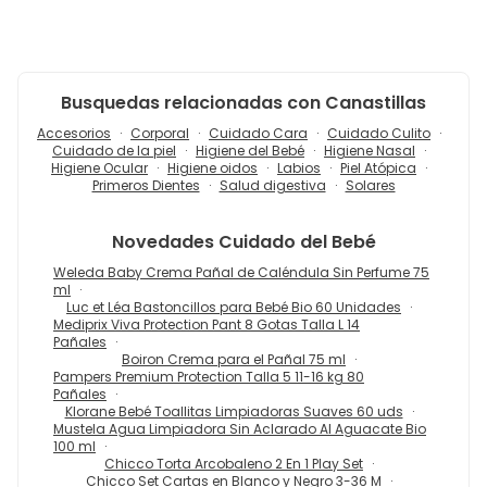
Busquedas relacionadas con Canastillas
Accesorios
Corporal
Cuidado Cara
Cuidado Culito
Cuidado de la piel
Higiene del Bebé
Higiene Nasal
Higiene Ocular
Higiene oidos
Labios
Piel Atópica
Primeros Dientes
Salud digestiva
Solares
Novedades
Cuidado del Bebé
Weleda Baby Crema Pañal de Caléndula Sin Perfume 75
ml
Luc et Léa Bastoncillos para Bebé Bio 60 Unidades
Mediprix Viva Protection Pant 8 Gotas Talla L 14
Pañales
Boiron Crema para el Pañal 75 ml
Pampers Premium Protection Talla 5 11-16 kg 80
Pañales
Klorane Bebé Toallitas Limpiadoras Suaves 60 uds
Mustela Agua Limpiadora Sin Aclarado Al Aguacate Bio
100 ml
Chicco Torta Arcobaleno 2 En 1 Play Set
Chicco Set Cartas en Blanco y Negro 3-36 M