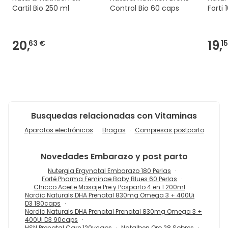
Cartil Bio 250 ml
Control Bio 60 caps
Forti 
20,
19,
63 €
1
Busquedas relacionadas con Vitaminas
Aparatos electrónicos
Bragas
Compresas postparto
Novedades
Embarazo y post parto
Nutergia Ergynatal Embarazo 180 Perlas
Forté Pharma Feminae Baby Blues 60 Perlas
Chicco Aceite Masaje Pre y Posparto 4 en 1 200ml
Nordic Naturals DHA Prenatal 830mg Omega 3 + 400Ui
D3 180caps
Nordic Naturals DHA Prenatal Prenatal 830mg Omega 3 +
400Ui D3 90caps
HSN Prenatal Care 120vcaps
Natalben Oro 28 Sobres