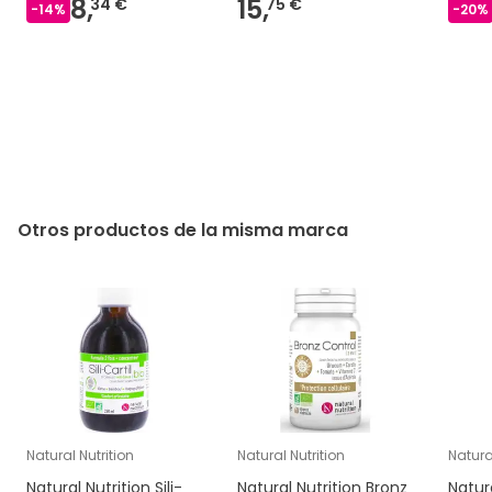
8,
15,
34 €
75 €
-
14
%
-
20
%
Otros productos de la misma marca
Natural Nutrition
Natural Nutrition
Natura
Natural Nutrition Sili-
Natural Nutrition Bronz
Natur