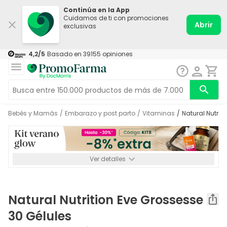
Continúa en la App
Cuidamos de ti con promociones
Abrir
exclusivas
4,2
/5
Basado en
39155
opiniones
Bebés y Mamás
/
Embarazo y post parto
/
Vitaminas
/
Natural Nutri
Ver detalles
*-8% a partir de 72€ hasta el 16/08/2026. Se excluyen
Medicamentos y Leches infantiles de 0-6 meses o especiales. No
acumulable.
Natural Nutrition Eve Grossesse
30 Gélules