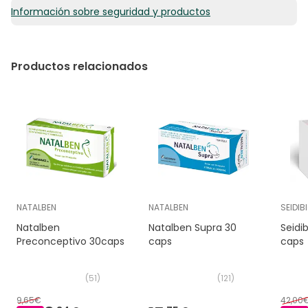
Información sobre seguridad y productos
Agente de carga: goma de acacia; cubierta de la
cápsula: hidroxipropilmetilcelulosa; bisglicinato ferroso;
harina de plátano verde; nicotinamida (vitamina B3);
Quatrefolic®: 5 MTHF-glucosamina (vitamina B9).
Productos relacionados
Quatrefolic® es una marca registrada de Gnosis S.p.A.
NATALBEN
NATALBEN
SEIDIB
Natalben
Natalben Supra 30
Seidi
Preconceptivo 30caps
caps
caps
(
51
)
(
121
)
9,65€
42,00