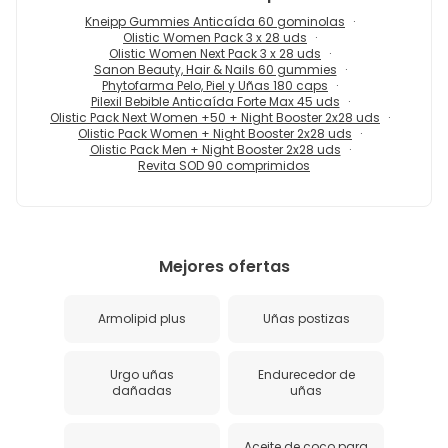
Kneipp Gummies Anticaída 60 gominolas
Olistic Women Pack 3 x 28 uds
Olistic Women Next Pack 3 x 28 uds
Sanon Beauty, Hair & Nails 60 gummies
Phytofarma Pelo, Piel y Uñas 180 caps
Pilexil Bebible Anticaída Forte Max 45 uds
Olistic Pack Next Women +50 + Night Booster 2x28 uds
Olistic Pack Women + Night Booster 2x28 uds
Olistic Pack Men + Night Booster 2x28 uds
Revita SOD 90 comprimidos
Mejores ofertas
Armolipid plus
Uñas postizas
Urgo uñas
Endurecedor de
dañadas
uñas
Aceite de coco para