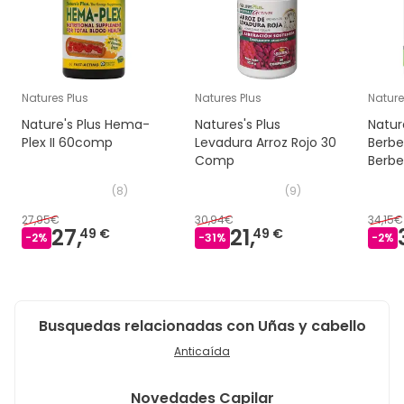
Natures Plus
Natures Plus
Nature
Nature's Plus Hema-
Natures's Plus
Natur
Plex II 60comp
Levadura Arroz Rojo 30
Berbe
Comp
Berbe
(
8
)
(
9
)
27,95€
30,94€
34,15€
27,
21,
49 €
49 €
-
2
%
-
31
%
-
2
%
Busquedas relacionadas con Uñas y cabello
Anticaída
Novedades
Capilar