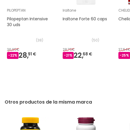
PILOPEPTAN
Iraltone
CHELI
Pilopeptan Intensive
Iraltone Forte 60 caps
Chel
30 uds
(
38
)
(
50
)
36,95€
28,75€
37,54
28,
22,
91 €
68 €
-
22
%
-
21
%
-
25
%
Otros productos de la misma marca