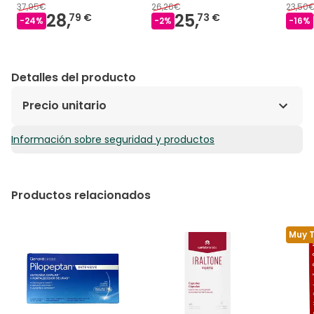
37,95€
26,26€
23,50
28,
25,
79 €
73 €
-
24
%
-
2
%
-
16
%
Detalles del producto
Precio unitario
Información sobre seguridad y productos
0,30€ / Cápsulas
Productos relacionados
Muy 