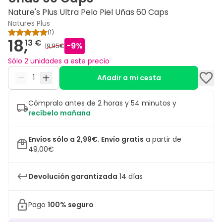
Nature's Plus Ultra Pelo Piel Uñas 60 Caps
Natures Plus
(
1
)
18,
13 €
-
9
%
19,95€
Sólo 2 unidades a este precio
Añadir a mi cesta
Cómpralo antes de 2 horas y 54 minutos y
recíbelo mañana
Envíos sólo a 2,99€
.
Envío gratis
a partir de
49,00€
Devolución garantizada
14 días
Pago
100% seguro