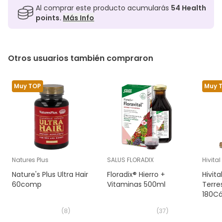
Al comprar este producto acumularás
54
Health
points.
Más Info
Otros usuarios también compraron
Muy TOP
Muy 
Natures Plus
SALUS FLORADIX
Hivita
Nature's Plus Ultra Hair
Floradix® Hierro +
Hivita
60comp
Vitaminas 500ml
Terre
180C
(
8
)
(
37
)