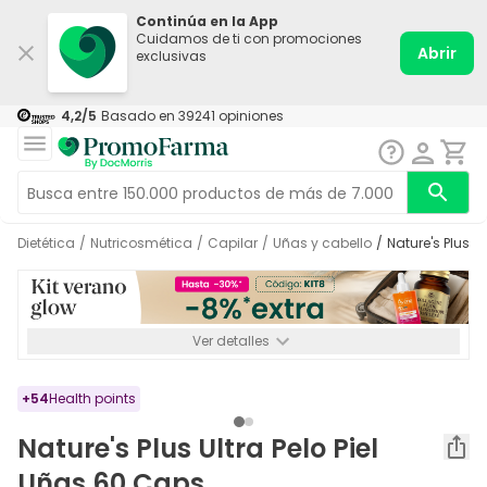
Continúa en la App
Cuidamos de ti con promociones
Abrir
exclusivas
4,2
/5
Basado en
39241
opiniones
Dietética
/
Nutricosmética
/
Capilar
/
Uñas y cabello
/
Nature's Plus 
Ver detalles
*-8% a partir de 72€ hasta el 16/08/2026. Se excluyen
Medicamentos y Leches infantiles de 0-6 meses o especiales. No
acumulable.
+
54
Health points
Nature's Plus Ultra Pelo Piel
Uñas 60 Caps