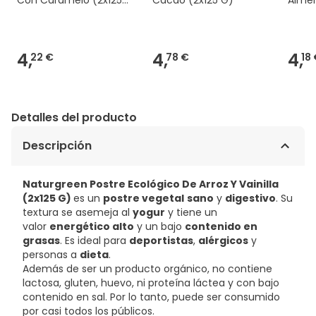
G)
(2x12
4,
4,
4,
22 €
78 €
18
Detalles del producto
Descripción
Naturgreen Postre Ecológico De Arroz Y Vainilla
(2x125 G)
es un
postre vegetal
sano
y
digestivo
. Su
textura se asemeja al
yogur
y tiene un
valor
energético alto
y un bajo
contenido en
grasas
. Es ideal para
deportistas
,
alérgicos
y
personas a
dieta
.
Además de ser un producto orgánico, no contiene
lactosa, gluten, huevo, ni proteína láctea y con bajo
contenido en sal. Por lo tanto, puede ser consumido
por casi todos los públicos.