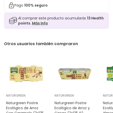
Pago
100% seguro
Al comprar este producto acumularás
13
Health
points.
Más Info
Otros usuarios también compraron
NATURGREEN
NATURGREEN
NATUR
Naturgreen Postre
Naturgreen Postre
Natur
Ecológico de Arroz
Ecológico de Arroz y
Ecoló
Con Caramelo (2x125
Cacao (2x125 G)
Almen