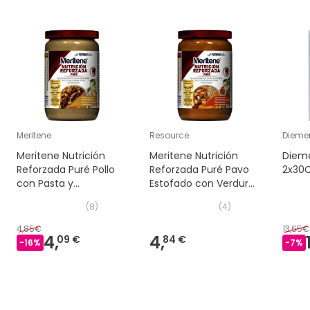
Meritene
Resource
Dieme
Meritene Nutrición
Meritene Nutrición
Diem
Reforzada Puré Pollo
Reforzada Puré Pavo
2x30
con Pasta y
Estofado con Verduras
Champiñones 300g
y Arroz 300g
(
8
)
(
4
)
4,85€
13,65€
4,
4,
09 €
84 €
-
16
%
-
7
%