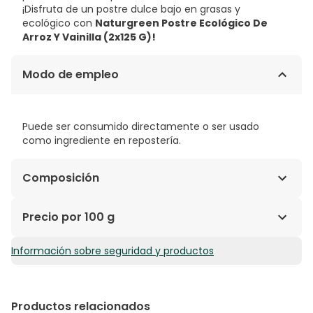
¡Disfruta de un postre dulce bajo en grasas y
ecológico con
Naturgreen Postre Ecológico De
Arroz Y Vainilla (2x125 G)
!
Modo de empleo
Puede ser consumido directamente o ser usado
como ingrediente en repostería.
Composición
AGUA, AZÚCAR DE CAÑA, ARROZ (5%), SIROPE DE ARROZ
Precio por 100 g
(3,1%), ACEITE DE GIRASOL PRENSADO EN FRÍO, ALMIDÓN
DE MAÍZ, ALMIDÓN DE TAPIOCA, INULINA,PROTEÍNA DE
Información sobre seguridad y productos
3,71€ / 100 g
GUISANTE Y ESPESANTE
Productos relacionados