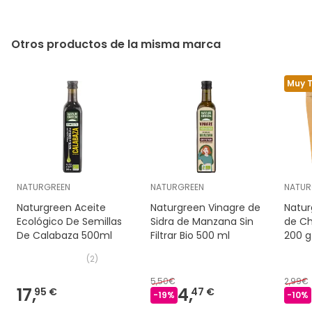
Otros productos de la misma marca
Muy 
NATURGREEN
NATURGREEN
NATUR
Naturgreen Aceite
Naturgreen Vinagre de
Natur
Ecológico De Semillas
Sidra de Manzana Sin
de Ch
De Calabaza 500ml
Filtrar Bio 500 ml
200 g
(
2
)
5,50€
2,99€
17,
4,
95 €
47 €
-
19
%
-
10
%