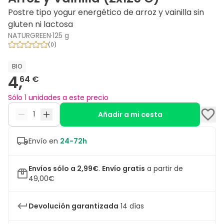
Postre tipo yogur energético de arroz y vainilla sin
gluten ni lactosa
NATURGREEN
·
125 g
(
0
)
BIO
4,
64 €
Sólo 1 unidades a este precio
Añadir a mi cesta
Envío en
24-72h
Envíos sólo a 2,99€
.
Envío gratis
a partir de
49,00€
Devolución garantizada
14 días