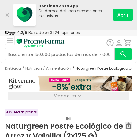
Continúa en la App
Cuidamos de ti con promociones
Abrir
exclusivas
4,2
/5
Basado en
39241
opiniones
Dietética
/
Nutrición
/
Alimentación
/
Naturgreen Postre Ecológico de Ar
Ver detalles
*-8% a partir de 72€ hasta el 16/08/2026. Se excluyen
Medicamentos y Leches infantiles de 0-6 meses o especiales. No
acumulable.
+
13
Health points
Naturgreen Postre Ecológico de
Arroz y Vainilla (2x125 G)